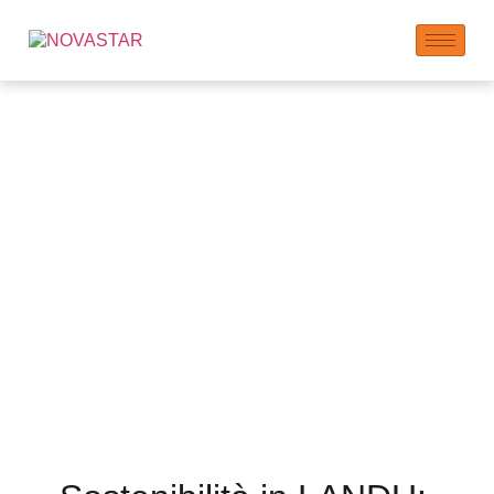
Pianeta: Il Nostro
Impegno per uno
Stile di Vita
Sostenibile