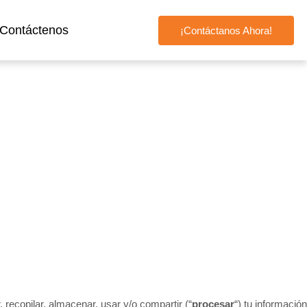
Contáctenos
¡Contáctanos Ahora!
recopilar, almacenar, usar y/o compartir (“
procesar
“) tu información