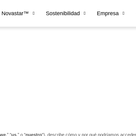
s Novastar™
Sostenibilidad
Empresa
we
,” “
us
,” o “
nuestro
“
), describe cómo y por qué podríamos acceder, 