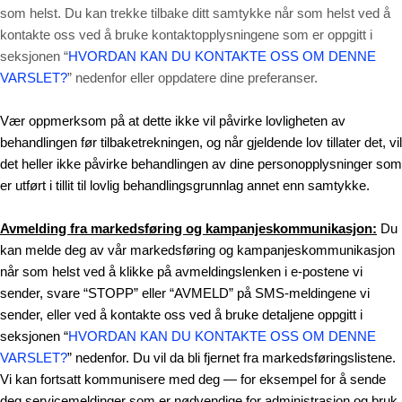
som helst. Du kan trekke tilbake ditt samtykke når som helst ved å
kontakte oss ved å bruke kontaktopplysningene som er oppgitt i
seksjonen “
HVORDAN KAN DU KONTAKTE OSS OM DENNE
VARSLET?
” nedenfor eller oppdatere dine preferanser.
Vær oppmerksom på at dette ikke vil påvirke lovligheten av
behandlingen før tilbaketrekningen, og når gjeldende lov tillater det, vil
det heller ikke påvirke behandlingen av dine personopplysninger som
er utført i tillit til lovlig behandlingsgrunnlag annet enn samtykke.
Avmelding fra markedsføring og kampanjeskommunikasjon:
Du
kan melde deg av vår markedsføring og kampanjeskommunikasjon
når som helst ved å klikke på avmeldingslenken i e-postene vi
sender, svare “STOPP” eller “AVMELD” på SMS-meldingene vi
sender, eller ved å kontakte oss ved å bruke detaljene oppgitt i
seksjonen “
HVORDAN KAN DU KONTAKTE OSS OM DENNE
VARSLET?
” nedenfor. Du vil da bli fjernet fra markedsføringslistene.
Vi kan fortsatt kommunisere med deg — for eksempel for å sende
deg servicemeldinger som er nødvendige for administrasjon og bruk