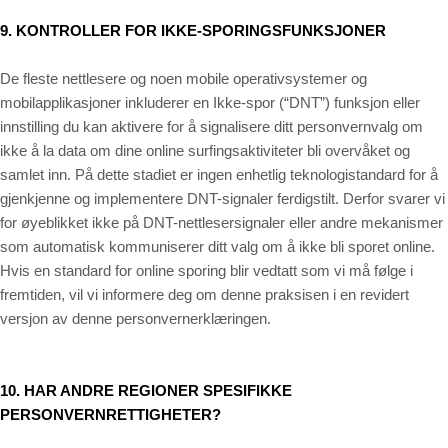
9. KONTROLLER FOR IKKE-SPORINGSFUNKSJONER
De fleste nettlesere og noen mobile operativsystemer og
mobilapplikasjoner inkluderer en Ikke-spor (“DNT”) funksjon eller
innstilling du kan aktivere for å signalisere ditt personvernvalg om
ikke å la data om dine online surfingsaktiviteter bli overvåket og
samlet inn. På dette stadiet er ingen enhetlig teknologistandard for å
gjenkjenne og implementere DNT-signaler ferdigstilt. Derfor svarer vi
for øyeblikket ikke på DNT-nettlesersignaler eller andre mekanismer
som automatisk kommuniserer ditt valg om å ikke bli sporet online.
Hvis en standard for online sporing blir vedtatt som vi må følge i
fremtiden, vil vi informere deg om denne praksisen i en revidert
versjon av denne personvernerklæringen.
10. HAR ANDRE REGIONER SPESIFIKKE
PERSONVERNRETTIGHETER?