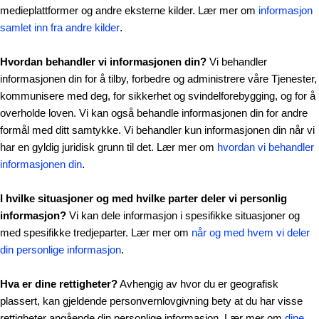
medieplattformer og andre eksterne kilder. Lær mer om
informasjon
samlet inn fra andre kilder
.
Hvordan behandler vi informasjonen din?
Vi behandler
informasjonen din for å tilby, forbedre og administrere våre Tjenester,
kommunisere med deg, for sikkerhet og svindelforebygging, og for å
overholde loven. Vi kan også behandle informasjonen din for andre
formål med ditt samtykke. Vi behandler kun informasjonen din når vi
har en gyldig juridisk grunn til det. Lær mer om
hvordan vi behandler
informasjonen din
.
I hvilke situasjoner og med hvilke parter deler vi personlig
informasjon?
Vi kan dele informasjon i spesifikke situasjoner og
med spesifikke tredjeparter. Lær mer om
når og med hvem vi deler
din personlige informasjon
.
Hva er dine rettigheter?
Avhengig av hvor du er geografisk
plassert, kan gjeldende personvernlovgivning bety at du har visse
rettigheter angående din personlige informasjon. Lær mer om
dine