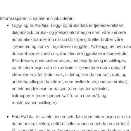
Informasjonen vi samler inn inkluderer:
Logg- og bruksdata.
Logg- og bruksdata er tjeneste-relatert,
diagnostisk, bruks- og ytelsesinformasjon som våre servere
automatisk samler inn når du får tilgang til eller bruker våre
Tjenester, og som vi registrerer i loggfiler. Avhengig av hvordan
du samhandler med oss, kan denne loggdataen inkludere din
IP-adresse, enhetsinformasjon, nettlesertype og innstillinger,
samt informasjon om din aktivitet i Tjenestene
(som dato/tid-
stempler knyttet til din bruk, sider og filer du har sett, søk, og
andre handlinger du utfører, som hvilke funksjoner du bruker),
enhetshendelsesinformasjon (som systemaktivitet,
feilrapporter (noen ganger kalt “crash dumps”), og
maskinvareinnstillinger).
Enhetsdata.
Vi samler inn enhetsdata som informasjon om din
datamaskin, telefon, nettbrett eller annen enhet du bruker for å
få tilgang til Tjenestene. Avhengig av enheten som brukes, kan