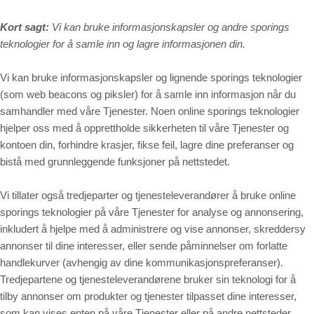
Kort sagt:
Vi kan bruke informasjonskapsler og andre sporings
teknologier for å samle inn og lagre informasjonen din.
Vi kan bruke informasjonskapsler og lignende sporings teknologier
(som web beacons og piksler) for å samle inn informasjon når du
samhandler med våre Tjenester. Noen online sporings teknologier
hjelper oss med å opprettholde sikkerheten til våre Tjenester og
kontoen din, forhindre krasjer, fikse feil, lagre dine preferanser og
bistå med grunnleggende funksjoner på nettstedet.
Vi tillater også tredjeparter og tjenesteleverandører å bruke online
sporings teknologier på våre Tjenester for analyse og annonsering,
inkludert å hjelpe med å administrere og vise annonser, skreddersy
annonser til dine interesser, eller sende påminnelser om forlatte
handlekurver (avhengig av dine kommunikasjonspreferanser).
Tredjepartene og tjenesteleverandørene bruker sin teknologi for å
tilby annonser om produkter og tjenester tilpasset dine interesser,
som kan vises enten på våre Tjenester eller på andre nettsteder.