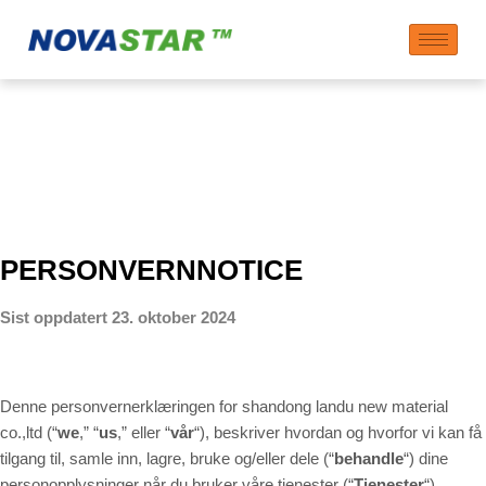
Personvernerklæring
PERSONVERNNOTICE
Sist oppdatert 23. oktober 2024
Denne personvernerklæringen for shandong landu new material
co.,ltd (“
we
,” “
us
,” eller “
vår
“
), beskriver hvordan og hvorfor vi kan få
tilgang til, samle inn, lagre, bruke og/eller dele (“
behandle
“) dine
personopplysninger når du bruker våre tjenester (“
Tjenester
“),