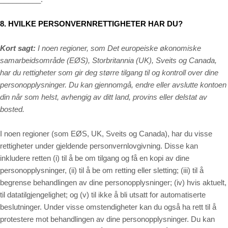
8. HVILKE PERSONVERNRETTIGHETER HAR DU?
Kort sagt:
I noen regioner, som Det europeiske økonomiske
samarbeidsområde (EØS), Storbritannia (UK), Sveits og Canada,
har du rettigheter som gir deg større tilgang til og kontroll over dine
personopplysninger.
Du kan gjennomgå, endre eller avslutte kontoen
din når som helst, avhengig av ditt land, provins eller delstat av
bosted.
I noen regioner (som EØS, UK, Sveits og Canada), har du visse
rettigheter under gjeldende personvernlovgivning. Disse kan
inkludere retten (i) til å be om tilgang og få en kopi av dine
personopplysninger, (ii) til å be om retting eller sletting; (iii) til å
begrense behandlingen av dine personopplysninger; (iv) hvis aktuelt,
til datatilgjengelighet; og (v) til ikke å bli utsatt for automatiserte
beslutninger. Under visse omstendigheter kan du også ha rett til å
protestere mot behandlingen av dine personopplysninger. Du kan