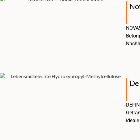
No
NOVAST
Betonp
Nachha
De
DEFINE
Geträn
ideale