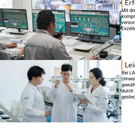
Erf
Mit dr
kompr
versor
Exzell
Lei
Bei LA
Umwelt
gewähr
durch
gestec