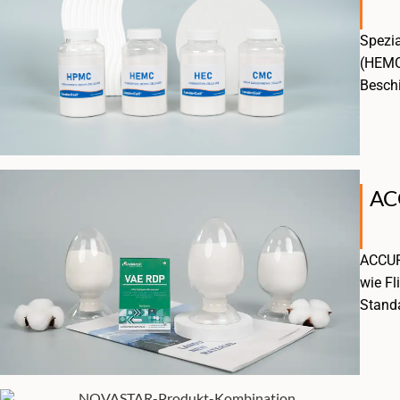
Spezia
(HEMC)
Beschi
AC
ACCURA
wie Fl
Standa