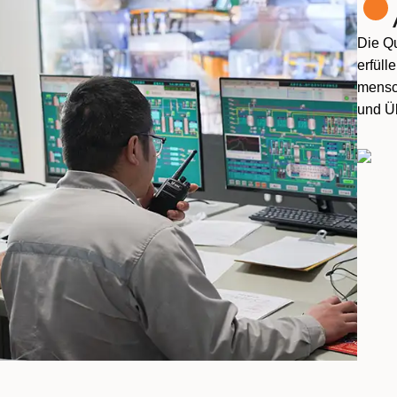
Die Qu
erfüll
mensc
und Ü