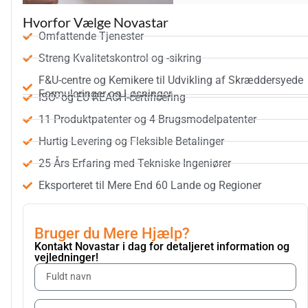
Hvorfor Vælge Novastar
Omfattende Tjenester
Streng Kvalitetskontrol og -sikring
F&U-centre og Kemikere til Udvikling af Skræddersyede
Formuleringer og Løsninger
ISO- og EU REACH-certificering
11 Produktpatenter og 4 Brugsmodelpatenter
Hurtig Levering og Fleksible Betalinger
25 Års Erfaring med Tekniske Ingeniører
Eksporteret til Mere End 60 Lande og Regioner
Bruger du Mere Hjælp?
Kontakt Novastar i dag for detaljeret information og
vejledninger!