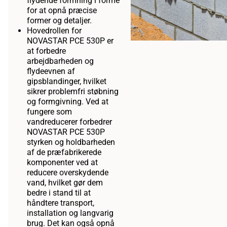
flydende formning i forme
for at opnå præcise
former og detaljer.
Hovedrollen for
NOVASTAR PCE 530P er
at forbedre
arbejdbarheden og
flydeevnen af
gipsblandinger, hvilket
sikrer problemfri støbning
og formgivning. Ved at
fungere som
vandreducerer forbedrer
NOVASTAR PCE 530P
styrken og holdbarheden
af de præfabrikerede
komponenter ved at
reducere overskydende
vand, hvilket gør dem
bedre i stand til at
håndtere transport,
installation og langvarig
brug. Det kan også opnå