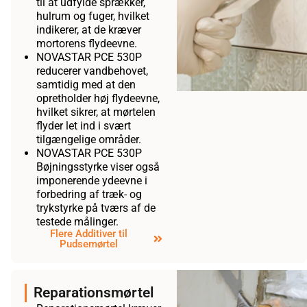
til at udfylde sprækker,
hulrum og fuger, hvilket
indikerer, at de kræver
mortorens flydeevne.
NOVASTAR PCE 530P
reducerer vandbehovet,
samtidig med at den
opretholder høj flydeevne,
hvilket sikrer, at mørtelen
flyder let ind i svært
tilgængelige områder.
NOVASTAR PCE 530P
Bøjningsstyrke viser også
imponerende ydeevne i
forbedring af træk- og
trykstyrke på tværs af de
testede målinger.
Flere Additiver til
Pudsemørtel
Reparationsmørtel