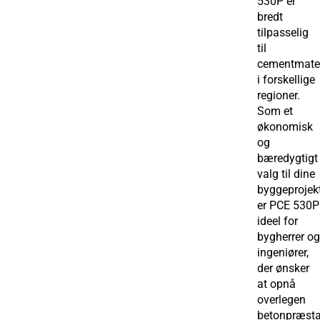
530P er
bredt
tilpasselig
til
cementmater
i forskellige
regioner.
Som et
økonomisk
og
bæredygtigt
valg til dine
byggeprojek
er PCE 530P
ideel for
bygherrer og
ingeniører,
der ønsker
at opnå
overlegen
betonpræsta