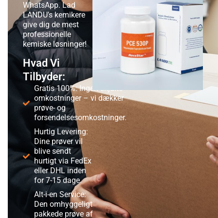
WhatsApp. Lad
LANDU’s kemikere
give dig de mest
professionelle
kemiske løsninger!
Hvad Vi
Tilbyder:
Gratis 100%: Ingen skjulte
omkostninger – vi dækker
prøve- og
forsendelsesomkostninger.
Hurtig Levering:
Dine prøver vil
blive sendt
hurtigt via FedEx
eller DHL inden
for 7-15 dage.
Alt-i-en Service:
Den omhyggeligt
pakkede prøve af