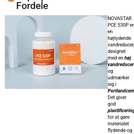
Fordele
NOVASTAR
PCE 530P er
en
højtydende
vandreducer
designet
med en
høj
vandreducer
og
udmærker
sig i
Portlandcem
Det giver
god
plastificerin
for at gøre
materialet
flydende og