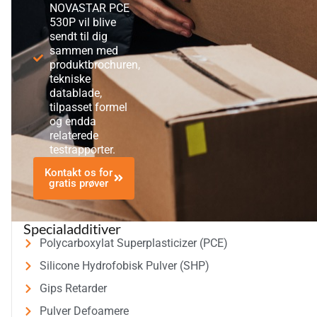
NOVASTAR PCE
530P vil blive
sendt til dig
sammen med
produktbrochuren,
tekniske
datablade,
tilpasset formel
og endda
relaterede
testrapporter.
Kontakt os for
gratis prøver
Specialadditiver
Polycarboxylat Superplasticizer (PCE)
Silicone Hydrofobisk Pulver (SHP)
Gips Retarder
Pulver Defoamere