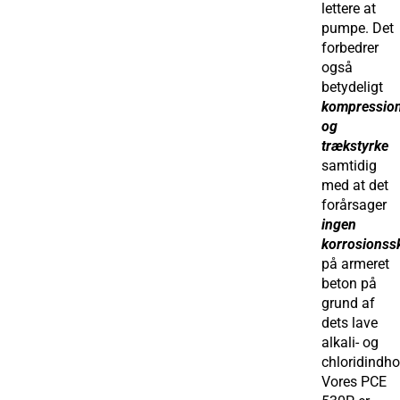
lettere at
pumpe. Det
forbedrer
også
betydeligt
kompressio
og
trækstyrke
samtidig
med at det
forårsager
ingen
korrosionss
på armeret
beton på
grund af
dets lave
alkali- og
chloridindho
Vores PCE