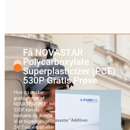
Få NOVASTAR
Polycarboxylate
Superplasticizer (PCE)
530P Gratis Prøve
Hvis du ønsker
gratis prøver af
NOVASTAR PCE
530P, kan du
kontakte os direkte.
Vi er tilgængelige
24/7 via e-mail eller