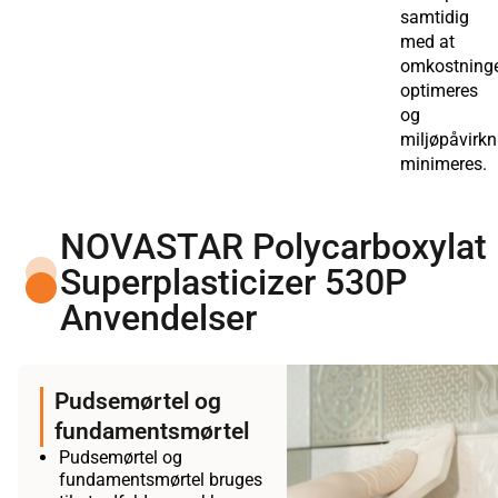
samtidig
med at
omkostning
optimeres
og
miljøpåvirk
minimeres.
NOVASTAR Polycarboxylat
Superplasticizer 530P
Anvendelser
Pudsemørtel og
fundamentsmørtel
Pudsemørtel og
fundamentsmørtel bruges