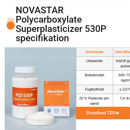
NOVASTAR
Polycarboxylate
Superplasticizer 530P
specifikation
Genstande
Specifika
Udseende
hvid til g
pulve
Bulkdensitet
500–7
kg/m³
Fugtindhold
≤ 3,0 
20 % Flydende pH-
7,0–9,
værdi
Download TDS
Vandreduceringsrate
≥ 25 