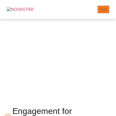
Medarbejdersikkerhed
og -udvikling
Hos NOVASTAR er det, du opnår, ikke kun et
lønnummer, men også karrierepræstationer, du kan være
stolt af hele livet.
Engagement for