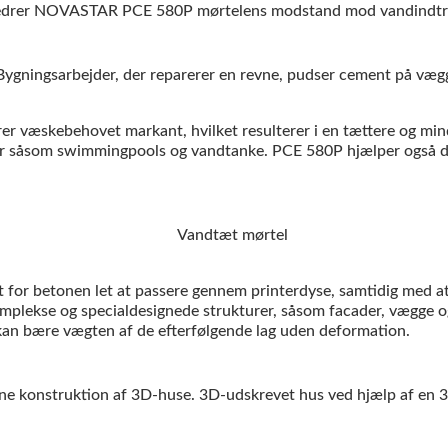
edrer NOVASTAR PCE 580P mørtelens modstand mod vandindtræng
 væskebehovet markant, hvilket resulterer i en tættere og min
rer såsom swimmingpools og vandtanke. PCE 580P hjælper også de
or betonen let at passere gennem printerdyse, samtidig med at 
plekse og specialdesignede strukturer, såsom facader, vægge o
ton kan bære vægten af de efterfølgende lag uden deformation.