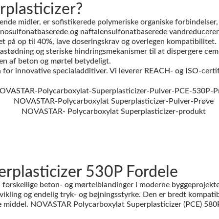
plasticizer?
nde midler, er sofistikerede polymeriske organiske forbindelser,
gnosulfonatbaserede og naftalensulfonatbaserede vandreducerend
 på op til 40%, lave doseringskrav og overlegen kompatibilitet.
frastødning og steriske hindringsmekanismer til at dispergere ce
n af beton og mørtel betydeligt.
innovative specialadditiver. Vi leverer REACH- og ISO-certific
plasticizer 530P Fordele
forskellige beton- og mørtelblandinger i moderne byggeprojekte
vikling og endelig tryk- og bøjningsstyrke. Den er bredt kompati
de middel. NOVASTAR Polycarboxylat Superplasticizer (PCE) 580P