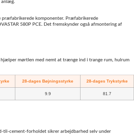
se præfabrikerede komponenter. Præfabrikerede
e NOVASTAR 580P PCE. Det fremskynder også afmontering af
et hjælper mørtlen med nemt at trænge ind i trange rum, hulrum
tyrke
28-dages Bøjningsstyrke
28-dages Trykstyrke
9.9
81.7
til-cement-forholdet sikrer arbejdbarhed selv under