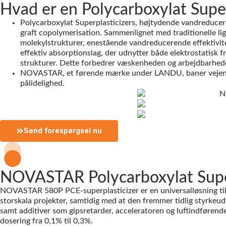
Hvad er en Polycarboxylat Super
Polycarboxylat Superplasticizers, højtydende vandreducere
graft copolymerisation. Sammenlignet med traditionelle li
molekylstrukturer, enestående vandreducerende effektivitet
effektiv absorptionslag, der udnytter både elektrostatisk 
strukturer. Dette forbedrer væskenheden og arbejdbarhede
NOVASTAR, et førende mærke under LANDU, baner vejen for 
pålidelighed.
Send forespørgsel nu
NOVASTAR Polycarboxylat Super
NOVASTAR 580P PCE-superplasticizer er en universalløsning til 
storskala projekter, samtidig med at den fremmer tidlig styrkeud
samt additiver som gipsretarder, acceleratoren og luftindføren
dosering fra 0,1% til 0,3%.