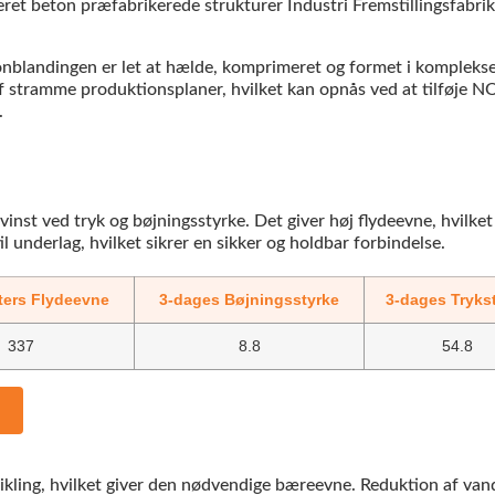
onblandingen er let at hælde, komprimeret og formet i komplek
af stramme produktionsplaner, hvilket kan opnås ved at tilføj
.
inst ved tryk og bøjningsstyrke. Det giver høj flydeevne, hvilk
 underlag, hvilket sikrer en sikker og holdbar forbindelse.
ters Flydeevne
3-dages Bøjningsstyrke
3-dages Tryks
337
8.8
54.8
ng, hvilket giver den nødvendige bæreevne. Reduktion af vand-