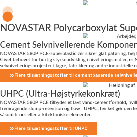
NOVASTAR Polycarboxylat Supe
Cement Selvnivellerende Komponen
NOVASTAR 580P PCE-superplasticizer sikrer glat påføring, høj fl
Givet behovet for hurtig styrkeudvikling i nivelleringsmidler, 
selvnivelleringsprojekter i lagre, fabrikker og andre industrielle 
Flere tilsætningsstoffer til cementbaserede selvnivell
UHPC (Ultra-Højstyrkekonkræt)
NOVASTAR 580P PCE tilbyder et lavt vand-cementforhold, hvilket 
fremragende slump-retention og flow i UHPC, hvilket gør den let 
såsom broer eller arkitektoniske elementer.
Flere tilsætningsstoffer til UHPC