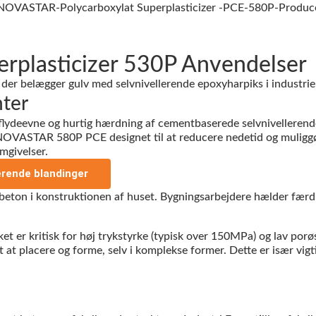
rplasticizer 530P Anvendelser
ter
ydeevne og hurtig hærdning af cementbaserede selvnivellerende k
er NOVASTAR 580P PCE designet til at reducere nedetid og muligg
omgivelser.
erende blandinger
er kritisk for høj trykstyrke (typisk over 150MPa) og lav porøs
at placere og forme, selv i komplekse former. Dette er især vigt