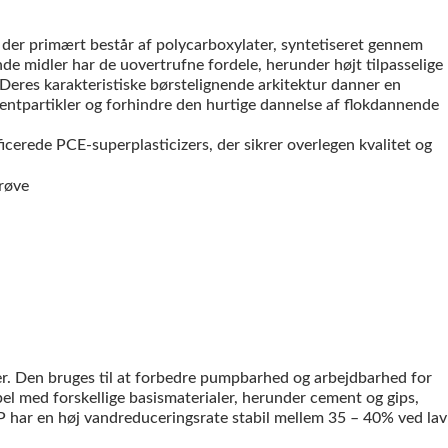
 der primært består af polycarboxylater, syntetiseret gennem
e midler har de uovertrufne fordele, herunder højt tilpasselige
 Deres karakteristiske børstelignende arkitektur danner en
mentpartikler og forhindre den hurtige dannelse af flokdannende
erede PCE-superplasticizers, der sikrer overlegen kvalitet og
r. Den bruges til at forbedre pumpbarhed og arbejdbarhed for
bel med forskellige basismaterialer, herunder cement og gips,
 har en høj vandreduceringsrate stabil mellem 35 – 40% ved lav