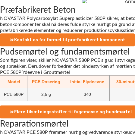
Præfabrikeret Beton
NOVASTAR Polycarboxylat Superplasticizer 580P sikrer, at bet
betonkomponenter skal nå deres fulde styrke hurtigt på grund 
præfabrikerede elementer og reducerer produktionscyklusstider
Kontakt os for formel til præfabrikeret komponent
Pudsemørtel og fundamentsmørtel
Som figuren viser, skiller NOVASTAR 580P PCE sig ud i styrkegev
og sprækker. Derudover forbedrer det bindestyrken af mørtlen til
PCE 580P Ydeevne i Groutmørtel
Model
PCE Dosering
Initial Flydeevne
30-minut
PCE 580P
2,5 g
340
Flere tilsætningsstoffer til fugemasse og bundmørtel
Reparationsmørtel
NOVASTAR PCE 580P fremmer hurtig og vedvarende styrkeudvikli