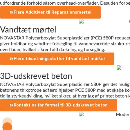
udfordrende forhold såsom overhead-overflader. Desuden forb
Flere Additiver til Reparationsmørtel
Vandtæt mørtel
NOVASTAR Polycarboxylat Superplasticizer (PCE) 580P reducerer
giver holdbar og vandtæt forsegling til vandbevarende struktu
overflader, hvilket sikrer fuld dækning og forsegling.
Flere tilsætningsstoffer til vandtæt mørtel
3D-udskrevet beton
NOVASTAR Polycarboxylat Superplasticizer 580P gør det muligt f
betonens thixotrope adfærd hjælper PCE 580P med at skabe kom
tidlig styrkeudvikling, hvilket sikrer, at hver lag af printet be
Kontakt os for formel til 3D-udskrevet beton