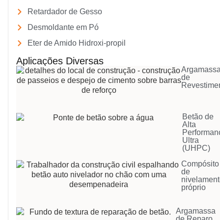
Retardador de Gesso
Desmoldante em Pó
Eter de Amido Hidroxi-propil
Aplicações Diversas
Argamass
de
Revestime
Betão de
Alta
Performan
Ultra
(UHPC)
Compósito
de
nivelamen
próprio
Argamassa
de Reparo