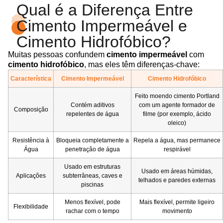
Qual é a Diferença Entre
Cimento Impermeável e
Cimento Hidrofóbico?
Muitas pessoas confundem
cimento impermeável
com
cimento hidrofóbico
, mas eles têm diferenças-chave:
Característica
Cimento Impermeável
Cimento Hidrofóbico
Feito moendo cimento Portland
Contém aditivos
com um agente formador de
Composição
repelentes de água
filme (por exemplo, ácido
oleico)
Resistência à
Bloqueia completamente a
Repela a água, mas permanece
Água
penetração de água
respirável
Usado em estruturas
Usado em áreas húmidas,
Aplicações
subterrâneas, caves e
telhados e paredes externas
piscinas
Menos flexível, pode
Mais flexível, permite ligeiro
Flexibilidade
rachar com o tempo
movimento