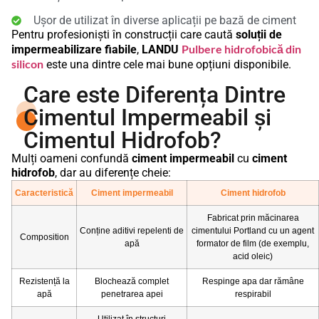
Ușor de utilizat în diverse aplicații pe bază de ciment
Pentru profesioniști în construcții care caută
soluții de
Pulbere hidrofobică din
impermeabilizare fiabile
,
LANDU
silicon
este una dintre cele mai bune opțiuni disponibile.
Care este Diferența Dintre
Cimentul Impermeabil și
Cimentul Hidrofob?
Mulți oameni confundă
ciment impermeabil
cu
ciment
hidrofob
, dar au diferențe cheie:
Caracteristică
Ciment impermeabil
Ciment hidrofob
Fabricat prin măcinarea
Conține aditivi repelenti de
cimentului Portland cu un agent
Composition
apă
formator de film (de exemplu,
acid oleic)
Rezistență la
Blochează complet
Respinge apa dar rămâne
apă
penetrarea apei
respirabil