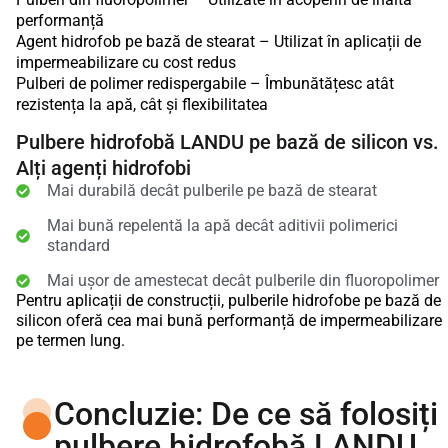
performanță
Agent hidrofob pe bază de stearat – Utilizat în aplicații de
impermeabilizare cu cost redus
Pulberi de polimer redispergabile – Îmbunătățesc atât
rezistența la apă, cât și flexibilitatea
Pulbere hidrofobă LANDU pe bază de silicon vs.
Alți agenți hidrofobi
Mai durabilă decât pulberile pe bază de stearat
Mai bună repelentă la apă decât aditivii polimerici
standard
Mai ușor de amestecat decât pulberile din fluoropolimer
Pentru aplicații de construcții, pulberile hidrofobe pe bază de
silicon oferă cea mai bună performanță de impermeabilizare
pe termen lung.
Concluzie: De ce să folosiți
pulbere hidrofobă LANDU