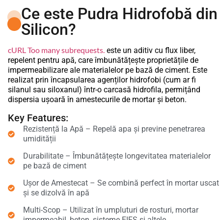
Ce este Pudra Hidrofobă din
Silicon?
cURL Too many subrequests.
este un aditiv cu flux liber,
repelent pentru apă, care îmbunătățește proprietățile de
impermeabilizare ale materialelor pe bază de ciment. Este
realizat prin încapsularea agenților hidrofobi (cum ar fi
silanul sau siloxanul) într-o carcasă hidrofila, permițând
dispersia ușoară în amestecurile de mortar și beton.
Key Features:
Rezistență la Apă – Repelă apa și previne penetrarea
umidității
Durabilitate – Îmbunătățește longevitatea materialelor
pe bază de ciment
Ușor de Amestecat – Se combină perfect în mortar uscat
și se dizolvă în apă
Multi-Scop – Utilizat în umpluturi de rosturi, mortar
impermeabil, beton, sisteme EIFS și altele