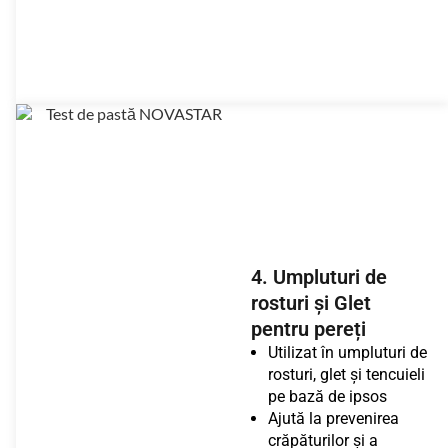
4. Umpluturi de
rosturi și Glet
pentru pereți
Utilizat în umpluturi de
rosturi, glet și tencuieli
pe bază de ipsos
Ajută la prevenirea
crăpăturilor și a