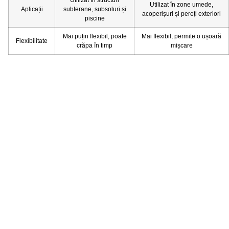
Utilizat în structuri
Utilizat în zone umede,
Aplicații
subterane, subsoluri și
acoperișuri și pereți exteriori
piscine
Mai puțin flexibil, poate
Mai flexibil, permite o ușoară
Flexibilitate
crăpa în timp
mișcare