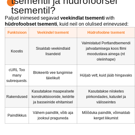
tsementil ja hüdrofoorsel
tsementil?
Paljud inimesed segavad
veekindlat tsementi
with
hüdrofoobset tsementi
, kuid neil on olulised erinevused:
Funktsioon
Veekindel tsement
Hüdrofoobne tsement
Valmistatud Portlandtsemendi
Sisaldab veekindlaid
jahvatamisega koos filmi
Koostis
lisandeid
moodustava ainega (nt
oleiinhape)
cURL Too
Blokeerib vee tungimise
many
Hüljab vett, kuid jääb hingavaks
täielikult
subrequests.
Kasutatakse maapealsete
Kasutatakse niisketes
Rakendused
konstruktsioonide, keldrite
piirkondades, katustel ja
ja basseinide ehitamisel
välisseintes
Vähem paindlik, võib aja
Mõõduka paindlik, võimaldab
Paindlikkus
jooksul praguneda
kerget liikumist