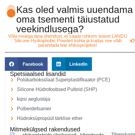
Kas oled valmis uuendama
oma tsementi täiustatud
veekindlusega?
Võta meiega täna ühendust, et saada rohkem teavet LANDU
Silicone Hydrophobic Powderi kohta ja kuidas see võib
parandada teie ehitusprojekte!
Facebook
LinkedIn
Spetsiaalsed lisandid
Polükarboksülaat Superplastifikaator (PCE)
Silicone Hüdrofoobsed Pulbrid (SHP)
kipsi aeglustaja
Pulberdefoamer
Hüdroksüpropüül tärklise ether
Mitmekülgsed rakendused
Tihendusm