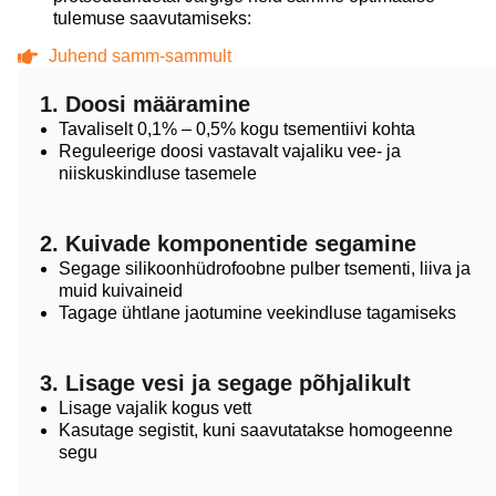
tulemuse saavutamiseks:
Juhend samm-sammult
1. Doosi määramine
Tavaliselt 0,1% – 0,5% kogu tsementiivi kohta
Reguleerige doosi vastavalt vajaliku vee- ja
niiskuskindluse tasemele
2. Kuivade komponentide segamine
Segage silikoonhüdrofoobne pulber tsementi, liiva ja
muid kuivaineid
Tagage ühtlane jaotumine veekindluse tagamiseks
3. Lisage vesi ja segage põhjalikult
Lisage vajalik kogus vett
Kasutage segistit, kuni saavutatakse homogeenne
segu