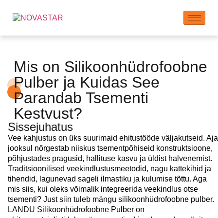
Mis on Silikoonhüdrofoobne
Pulber ja Kuidas See
Parandab Tsementi
Kestvust?
Sissejuhatus
Vee kahjustus on üks suurimaid ehitustööde väljakutseid. Aja
jooksul nõrgestab niiskus tsementpõhiseid konstruktsioone,
põhjustades pragusid, hallituse kasvu ja üldist halvenemist.
Traditsioonilised veekindlustusmeetodid, nagu kattekihid ja
tihendid, lagunevad sageli ilmastiku ja kulumise tõttu. Aga
mis siis, kui oleks võimalik integreerida veekindlus otse
tsementi? Just siin tuleb mängu silikoonhüdrofoobne pulber.
LANDU Silikoonhüdrofoobne Pulber on