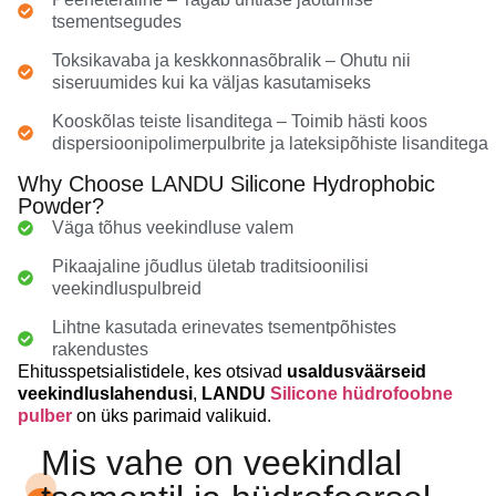
tsementsegudes
Toksikavaba ja keskkonnasõbralik – Ohutu nii
siseruumides kui ka väljas kasutamiseks
Kooskõlas teiste lisanditega – Toimib hästi koos
dispersioonipolimerpulbrite ja lateksipõhiste lisanditega
Why Choose LANDU Silicone Hydrophobic
Powder?
Väga tõhus veekindluse valem
Pikaajaline jõudlus ületab traditsioonilisi
veekindluspulbreid
Lihtne kasutada erinevates tsementpõhistes
rakendustes
Ehitusspetsialistidele, kes otsivad
usaldusväärseid
veekindluslahendusi
,
LANDU
Silicone hüdrofoobne
pulber
on üks parimaid valikuid.
Mis vahe on veekindlal