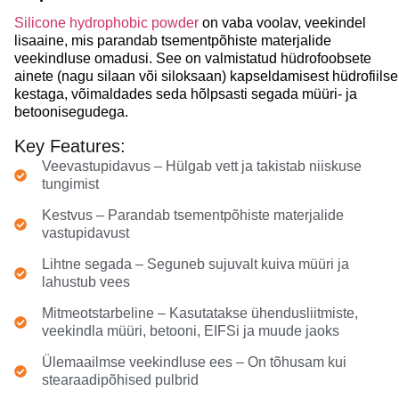
Silicone hydrophobic powder
on vaba voolav, veekindel
lisaaine, mis parandab tsementpõhiste materjalide
veekindluse omadusi. See on valmistatud hüdrofoobsete
ainete (nagu silaan või siloksaan) kapseldamisest hüdrofiilse
kestaga, võimaldades seda hõlpsasti segada müüri- ja
betoonisegudega.
Key Features:
Veevastupidavus – Hülgab vett ja takistab niiskuse
tungimist
Kestvus – Parandab tsementpõhiste materjalide
vastupidavust
Lihtne segada – Seguneb sujuvalt kuiva müüri ja
lahustub vees
Mitmeotstarbeline – Kasutatakse ühendusliitmiste,
veekindla müüri, betooni, EIFSi ja muude jaoks
Ülemaailmse veekindluse ees – On tõhusam kui
stearaadipõhised pulbrid