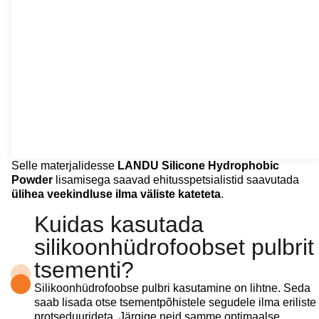
Selle materjalidesse
LANDU Silicone Hydrophobic
Powder
lisamisega saavad ehitusspetsialistid saavutada
ülihea veekindluse ilma väliste kateteta
.
Kuidas kasutada
silikoonhüdrofoobset pulbrit
tsementi?
Silikoonhüdrofoobse pulbri kasutamine on lihtne. Seda
saab lisada otse tsementpõhistele segudele ilma eriliste
protseduurideta. Järgige neid samme optimaalse