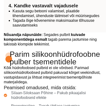
4. Kandke vastavalt vajadusele
Kasuta segu betooni valamisel, plaatide
tihendamisel, ühenduste täitmisel või müürisegudes
Tagada õige kõvenemine maksimaalse tõhususe
saavutamiseks
Nõuandja näpunäide:
Segades pulbrit
kuivade
komponentidega esmalt
tagab parema jaotumise ning
takistab klompide tekkimist.
Parim silikoonhüdrofoobne
pulber tsementidele
Kõik hüdrofoobsed pulbrid ei ole võrdsed. Parimad
silikoonhüdrofoobsed pulbrid pakuvad kõrget veekindlust,
vastupidavust ja lihtsat integreerimist tsementpõhiste
materjalidega.
Peamised omadused, mida otsida:
Silaan-Siloksaan Põhine – Pakub pikaajalisi
hüdrofoobseid efekte
Peeneteraline – Tagab ühtlase jaotumise