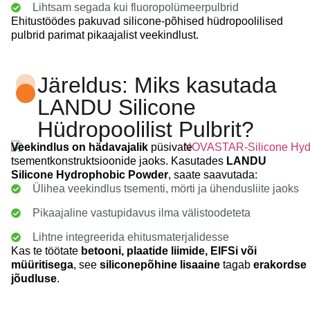
Lihtsam segada kui fluoropolümeerpulbrid
Ehitustöödes pakuvad silicone-põhised hüdropoolilised
pulbrid parimat pikaajalist veekindlust.
Järeldus: Miks kasutada
LANDU Silicone
Hüdropoolilist Pulbrit?
Veekindlus on hädavajalik
püsivate
tsementkonstruktsioonide jaoks. Kasutades
LANDU
Silicone Hydrophobic Powder
, saate saavutada:
Ülihea veekindlus tsementi, mörti ja ühendusliite jaoks
Pikaajaline vastupidavus ilma välistoodeteta
Lihtne integreerida ehitusmaterjalidesse
Kas te töötate
betooni, plaatide liimide, EIFSi või
müüritisega
, see
siliconepõhine lisaaine
tagab
erakordse
jõudluse
.