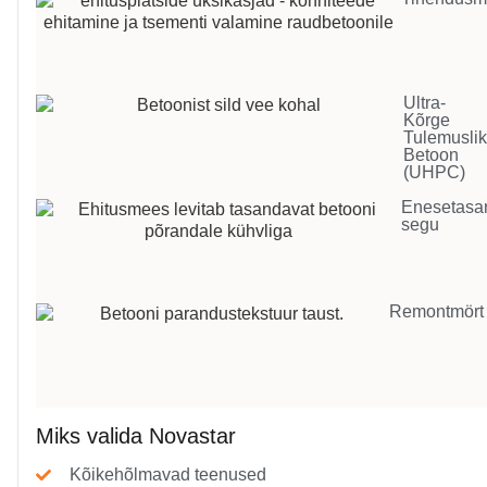
Ultra-
Kõrge
Tulemusli
Betoon
(UHPC)
Enesetasa
segu
Remontmört
Miks valida Novastar
Kõikehõlmavad teenused