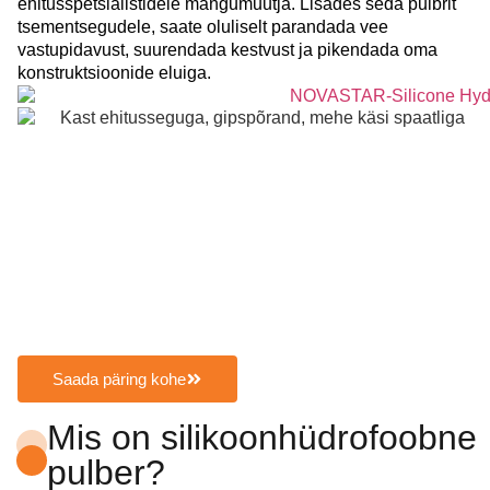
ehitusspetsialistidele mängumuutja. Lisades seda pulbrit
tsementsegudele, saate oluliselt parandada vee
vastupidavust, suurendada kestvust ja pikendada oma
konstruktsioonide eluiga.
Saada päring kohe
Mis on silikoonhüdrofoobne
pulber?