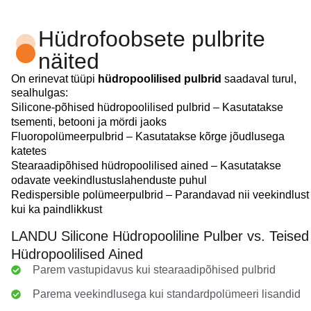
Hüdrofoobsete pulbrite
näited
On erinevat tüüpi
hüdropoolilised pulbrid
saadaval turul,
sealhulgas:
Silicone-põhised hüdropoolilised pulbrid – Kasutatakse
tsementi, betooni ja mördi jaoks
Fluoropolümeerpulbrid – Kasutatakse kõrge jõudlusega
katetes
Stearaadipõhised hüdropoolilised ained – Kasutatakse
odavate veekindlustuslahenduste puhul
Redispersible polümeerpulbrid – Parandavad nii veekindlust
kui ka paindlikkust
LANDU Silicone Hüdropooliline Pulber vs. Teised
Hüdropoolilised Ained
Parem vastupidavus kui stearaadipõhised pulbrid
Parema veekindlusega kui standardpolümeeri lisandid