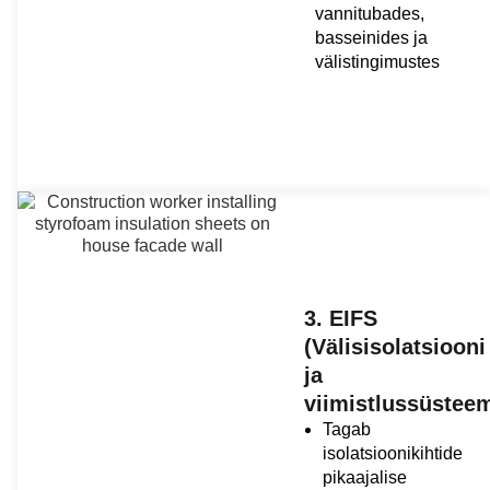
vannitubades,
basseinides ja
välistingimustes
3. EIFS
(Välisisolatsiooni
ja
viimistlussüstee
Tagab
isolatsioonikihtide
pikaajalise