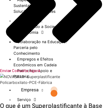
Sustentabilidade nas
Soluções para Clientes
Prosperidade:
Impulsionando a Sociedade
e a Economia
Colaboração na Educação:
Parceria pelo
Conhecimento
Empregos e Efeitos
Econômicos em Cadeia
Patrocínio: Apoio e
Enviar Consulta Agora
Parceria
Empresa
Serviço
O que é um Superplastificante à Base