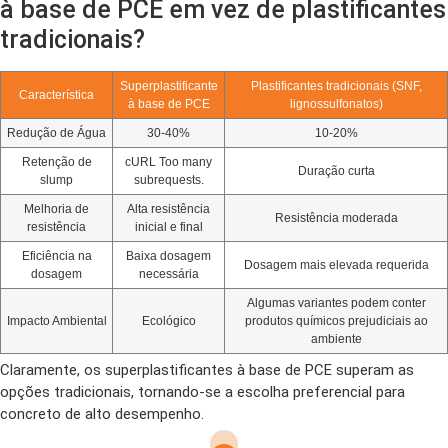
à base de PCE em vez de plastificantes
tradicionais?
Superplastificante
Plastificantes tradicionais (SNF,
Característica
à base de PCE
lignossulfonatos)
Redução de Água
30-40%
10-20%
Retenção de
cURL Too many
Duração curta
slump
subrequests.
Melhoria de
Alta resistência
Resistência moderada
resistência
inicial e final
Eficiência na
Baixa dosagem
Dosagem mais elevada requerida
dosagem
necessária
Algumas variantes podem conter
Impacto Ambiental
Ecológico
produtos químicos prejudiciais ao
ambiente
Claramente, os superplastificantes à base de PCE superam as
opções tradicionais, tornando-se a escolha preferencial para
concreto de alto desempenho.