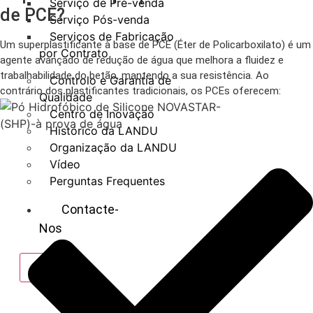
Serviço de Pré-venda
de PCE?
Serviço Pós-venda
Serviços de Fabricação
Um superplastificante à base de PCE (Éter de Policarboxilato) é um
por Contrato
agente avançado de redução de água que melhora a fluidez e
trabalhabilidade do betão, mantendo a sua resistência. Ao
Controlo e Garantia de
contrário dos plastificantes tradicionais, os PCEs oferecem:
Qualidade
Centro de Inovação
Histórico da LANDU
Organização da LANDU
Vídeo
Perguntas Frequentes
Contacte-
Nos
X