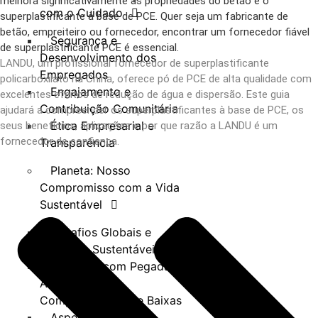
melhora significativamente as propriedades do betão é o
com o Cuidado
superplastificante à base de PCE. Quer seja um fabricante de
betão, empreiteiro ou fornecedor, encontrar um fornecedor fiável
Segurança e
de superplastificante PCE é essencial.
Desenvolvimento dos
LANDU, um profissional
fornecedor de superplastificante
Empregados
policarboxilato
na China, oferece pó de PCE de alta qualidade com
Engajamento e
excelentes efeitos de redução de água e dispersão. Este guia
Contribuição Comunitária
ajudará a compreender os superplastificantes à base de PCE, os
Ética Empresarial e
seus benefícios, aplicações e por que razão a LANDU é um
fornecedor de confiança.
Transparência
Planeta: Nosso
Compromisso com a Vida
Sustentável
Desafios Globais e
Soluções Sustentáveis
Produtos com Pegadas
Ambientais
Comprovadamente Baixas
Aspectos de