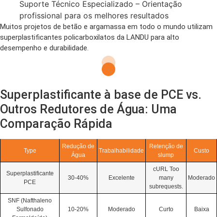
Suporte Técnico Especializado – Orientação
profissional para os melhores resultados
Muitos projetos de betão e argamassa em todo o mundo utilizam
superplastificantes policarboxilatos da LANDU para alto
desempenho e durabilidade.
Superplastificante à base de PCE vs.
Outros Redutores de Água: Uma
Comparação Rápida
Redução de
Retenção de
Type
Trabalhabilidade
Custo
Água
slump
cURL Too
Superplastificante
30-40%
Excelente
many
Moderado
PCE
subrequests.
SNF (Nafthaleno
Sulfonado
10-20%
Moderado
Curto
Baixa