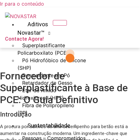
Ir para o conteúdo
Aditivos
Novastar™
Contacte Agora!
Superplastificante
Policarboxilato (PCE)
Pó Hidrofóbico de Silicone
(SHP)
Fornecedor de
Desmoldante em Pó
Retardador de Gesso
Superplastificante à Base de
Eter de Amido
PCE: O Guia Definitivo
Hidroxipropil (HPS)
Fibra de Polipropileno
(PP)
Introdução
Sustentabilidade
A procura por aditivos de alto desempenho para betão está a
aumentar na construção moderna. Um ingrediente-chave que
Pessoas – Comprometidos