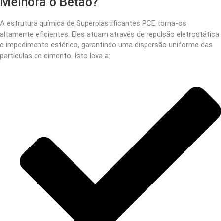
Melhora o Betão?
A estrutura química de
Superplastificantes PCE
torna-os
altamente eficientes. Eles atuam através de repulsão eletrostática
e impedimento estérico, garantindo uma dispersão uniforme das
partículas de cimento. Isto leva a: