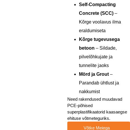
Self-Compacting
Concrete (SCC)
–
Kõrge voolavus ilma
eraldumiseta
Kõrge tugevusega
betoon
– Sildade,
pilvelõhkujate ja
tunnelite jaoks
Mörd ja Grout
–
Parandab ühtlust ja
nakkumist
Need rakendused muudavad
PCE-põhised
superplastifikaatorid kaasaegse
ehituse võtmeteguriks.
Võtke Meiega