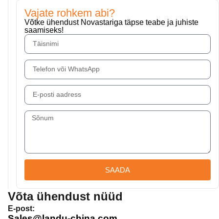
Vajate rohkem abi?
Võtke ühendust Novastariga täpse teabe ja juhiste
saamiseks!
SAADA
Võta ühendust nüüd
E-post:
Sales@landu-china.com