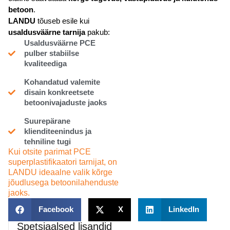
betoon
.
LANDU
tõuseb esile kui
usaldusväärne tarnija
pakub:
Usaldusväärne PCE
pulber stabiilse
kvaliteediga
Kohandatud valemite
disain konkreetsete
betoonivajaduste jaoks
Suurepärane
klienditeenindus ja
tehniline tugi
Kui otsite parimat PCE
superplastifikaatori tarnijat, on
LANDU ideaalne valik kõrge
jõudlusega betoonilahenduste
jaoks.
Facebook
X
LinkedIn
Spetsiaalsed lisandid