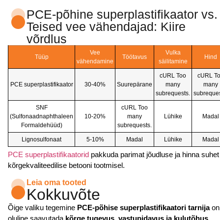
PCE-põhine superplastifikaator vs.
Teised vee vähendajad: Kiire
võrdlus
Vee
Vulka
Tüüp
Töötavus
Hind
vähendamine
säilitamine
cURL Too
cURL T
PCE superplastifikaator
30-40%
Suurepärane
many
many
subrequests.
subreques
SNF
cURL Too
(Sulfonaadnaphthaleen
10-20%
many
Lühike
Madal
Formaldehüüd)
subrequests.
Lignosulfonaat
5-10%
Madal
Lühike
Madal
PCE superplastifikaatorid
pakkuda parimat jõudluse ja hinna suhet
kõrgekvaliteedilise betooni tootmisel.
Leia oma tooted
Kokkuvõte
Õige valiku tegemine
PCE-põhise superplastifikaatori tarnija
on
oluline saavutada
kõrge tugevus, vastupidavus ja kulutõhus