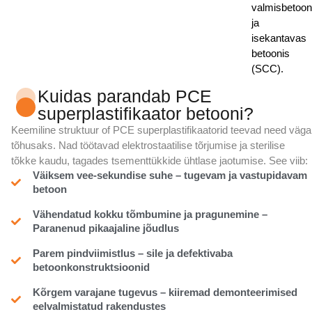
valmisbetoon
ja
isekantavas
betoonis
(SCC).
Kuidas parandab PCE
superplastifikaator betooni?
Keemiline struktuur of
PCE superplastifikaatorid
teevad need väga
tõhusaks. Nad töötavad elektrostaatilise tõrjumise ja sterilise
tõkke kaudu, tagades tsementtükkide ühtlase jaotumise. See viib:
Väiksem vee-sekundise suhe – tugevam ja vastupidavam
betoon
Vähendatud kokku tõmbumine ja pragunemine –
Paranenud pikaajaline jõudlus
Parem pindviimistlus – sile ja defektivaba
betoonkonstruktsioonid
Kõrgem varajane tugevus – kiiremad demonteerimised
eelvalmistatud rakendustes