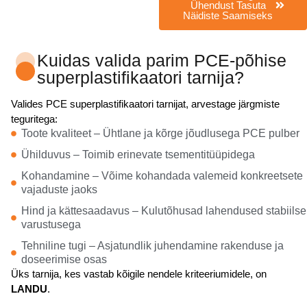
Ühendust Tasuta
Näidiste Saamiseks
Kuidas valida parim PCE-põhise
superplastifikaatori tarnija?
Valides PCE superplastifikaatori tarnijat, arvestage järgmiste
teguritega:
Toote kvaliteet – Ühtlane ja kõrge jõudlusega PCE pulber
Ühilduvus – Toimib erinevate tsementitüüpidega
Kohandamine – Võime kohandada valemeid konkreetsete
vajaduste jaoks
Hind ja kättesaadavus – Kulutõhusad lahendused stabiilse
varustusega
Tehniline tugi – Asjatundlik juhendamine rakenduse ja
doseerimise osas
Üks tarnija, kes vastab kõigile nendele kriteeriumidele, on
LANDU
.