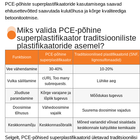
PCE-põhiste superplastifikaatoride kasutamisega saavad
ehitusettevõtted saavutada kulutõhusa ja kõrge kvaliteediga
betoonitootmise.
Miks valida PCE-põhine
superplastifikaator traditsiooniliste
plastifikaatoride asemel?
PCE-põhine
Traditsioonilised plastifikaatorid (SNF,
Funktsioon
superplastifikaator
lignosulfonaadid)
Vee vähendamine
30-40%
10-20%
cURL Too many
Vulka säilitamine
Lühike aeg
subrequests.
Jõudluse
Kõrge varajane ja
Mõõdukas tugevus
parandamine
lõplik tugevus
Doosimise
Vähedoosimine
Suurema doosimise vajadus
tõhusus
vajalik
Mõned variandid võivad sisaldada
Keskkonnamõju
Keskkonnasõbralik
keskkonnale kahjulikke kemikaale
Selgelt, PCE-põhised superplastifikaatorid ületavad traditsioonilisi