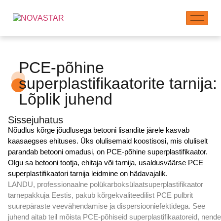
PCE-põhine
superplastifikaatorite tarnija:
Lõplik juhend
Sissejuhatus
Nõudlus kõrge jõudlusega betooni lisandite järele kasvab
kaasaegses ehituses. Üks olulisemaid koostisosi, mis oluliselt
parandab betooni omadusi, on PCE-põhine superplastifikaator.
Olgu sa betooni tootja, ehitaja või tarnija, usaldusväärse PCE
superplastifikaatori tarnija leidmine on hädavajalik.
LANDU, professionaalne
polükarboksülaatsuperplastifikaator
tarnepakkuja Eestis, pakub kõrgekvaliteedilist PCE pulbrit
suurepäraste veevähendamise ja dispersiooniefektidega. See
juhend aitab teil mõista PCE-põhiseid superplastifikaatoreid, nende