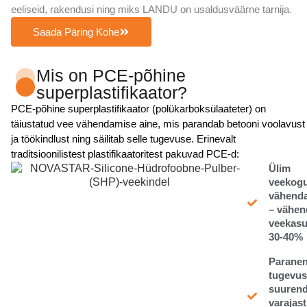
eeliseid, rakendusi ning miks LANDU on usaldusväärne tarnija.
Saada Päring Kohe
Mis on PCE-põhine
superplastifikaator?
PCE-põhine superplastifikaator (polükarboksülaateter) on
täiustatud vee vähendamise aine, mis parandab betooni voolavust
ja töökindlust ning säilitab selle tugevuse. Erinevalt
traditsioonilistest plastifikaatoritest pakuvad PCE-d:
Ülim
veekog
vähend
– vähen
veekasu
30-40%
Parane
tugevus
suuren
varajast