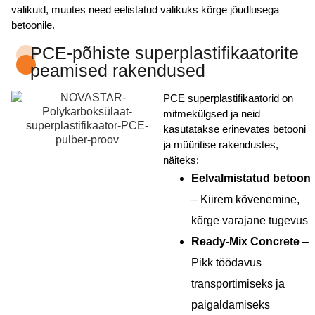
valikuid, muutes need eelistatud valikuks kõrge jõudlusega
betoonile.
PCE-põhiste superplastifikaatorite
peamised rakendused
PCE superplastifikaatorid on
mitmekülgsed ja neid
kasutatakse erinevates betooni
ja müüritise rakendustes,
näiteks:
Eelvalmistatud betoon
– Kiirem kõvenemine,
kõrge varajane tugevus
Ready-Mix Concrete
–
Pikk töödavus
transportimiseks ja
paigaldamiseks