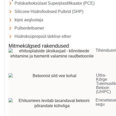
Polükarboksülaat Superplastifikaator (PCE)
Silicone Hüdrofoobsed Pulbrid (SHP)
kipsi aeglustaja
Pulberdefoamer
Hüdroksüpropüül tärklise ether
Mitmekülgsed rakendused
Tihendusm
Ultra-
Kõrge
Tulemusli
Betoon
(UHPC)
Enesetasa
segu