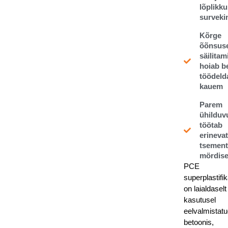
lõplikku
surveki
Kõrge
õõnsus
säilitam
hoiab b
töödel
kauem
Parem
ühilduv
töötab
erineva
tsement-
mördis
PCE
superplastifi
on laialdaselt
kasutusel
eelvalmistat
betoonis,