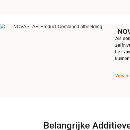
NOV
Als ee
zelfni
het vas
kunnen 
Vind m
Belangrijke Additie