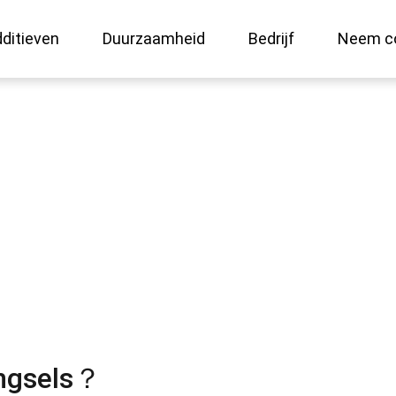
ditieven
Duurzaamheid
Bedrijf
Neem co
ls Additieven
engsels？