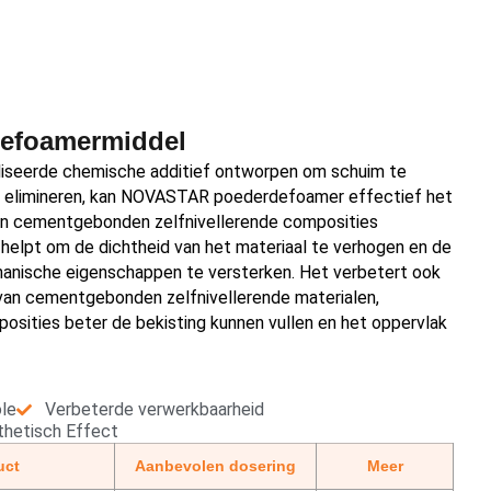
Defoamermiddel
liseerde chemische additief ontworpen om schuim te
e elimineren, kan NOVASTAR poederdefoamer effectief het
 in cementgebonden zelfnivellerende composities
 helpt om de dichtheid van het materiaal te verhogen en de
chanische eigenschappen te versterken. Het verbetert ook
 van cementgebonden zelfnivellerende materialen,
osities beter de bekisting kunnen vullen en het oppervlak
le
Verbeterde verwerkbaarheid
thetisch Effect
uct
Aanbevolen dosering
Meer