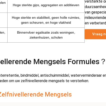
versterkte o
elen
Hoge sterkte gips, aggregaten en additieven
duurzaamhei
van gespecia
milieuvriend
Hoge sterkte en stabiliteit, geen holle ruimtes,
geen scheuren, en hoge vlakheid
en verbeterd
len,
Binnenvloer egalisatie zoals woningen,
Vraag n
ziekenhuizen, scholen
nivellerende Mengsels Formules
aterretentie, bindmiddel, antischuimmiddel, waterverminderaar 
bieden om uw zelfnivellerende mengsels te versterken.
Zelfnivellerende Mengsels