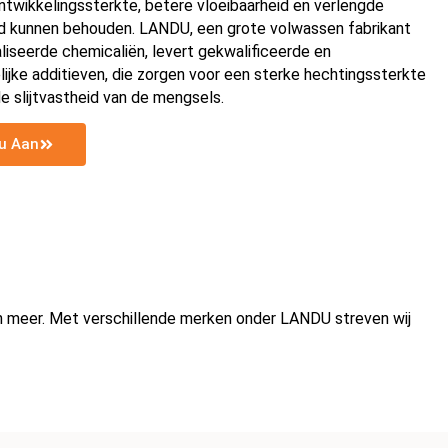
ntwikkelingssterkte, betere vloeibaarheid en verlengde
d kunnen behouden. LANDU, een grote volwassen fabrikant
liseerde chemicaliën, levert gekwalificeerde en
elijke additieven, die zorgen voor een sterke hechtingssterkte
e slijtvastheid van de mengsels.
u Aan
？
en meer. Met verschillende merken onder LANDU streven wij