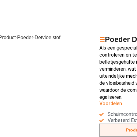
Poeder 
Als een gespecia
controleren en t
belletjesgehalte
verminderen, wat
uiteindelijke me
de vloeibaarheid
waardoor de comp
egaliseren.
Voordelen
Schuimcontro
Verbeterd Es
Prod