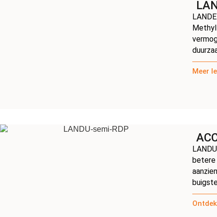
LAN
LANDER
Methyl 
vermoge
duurzaa
Meer le
ACC
LANDU 
betere 
aanzien
buigste
Ontdek