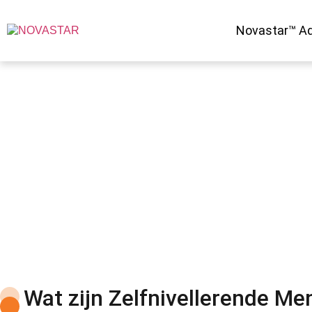
Novastar™ Ad
Zelfnivellerende Mengse
Wat zijn Zelfnivellerende M