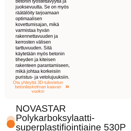
betonin työstettävyyttä ja
juoksevuutta. Se on myös
räätälöity tarjoamaan
optimaalisen
kovettumisajan, mikä
varmistaa hyvän
rakennettavuuden ja
kerrosten välisen
tarttuvuuden. Sitä
käytetään myös betonin
tiheyden ja kiteisen
rakenteen parantamiseen,
mikä johtaa korkeisiin
puristus- ja vetolujuuksiin.
Ota yhteyttä 3D-tulostetun
betonilaskelman kaavan
vuoksi
NOVASTAR
Polykarboksylaatti-
superplastifiointiaine 530P