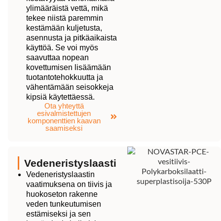
ylimääräistä vettä, mikä
tekee niistä paremmin
kestämään kuljetusta,
asennusta ja pitkäaikaista
käyttöä. Se voi myös
saavuttaa nopean
kovettumisen lisäämään
tuotantotehokkuutta ja
vähentämään seisokkeja
kipsiä käytettäessä.
Ota yhteyttä
esivalmistettujen
komponenttien kaavan
saamiseksi
Vedeneristyslaasti
Vedeneristyslaastin
vaatimuksena on tiivis ja
huokoseton rakenne
veden tunkeutumisen
estämiseksi ja sen