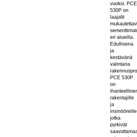
vuoksi. PCE
530P on
laajalti
mukautettav
sementtimate
eri alueilla.
Edullisena
ja
kestävänä
valintana
rakennusproj
PCE 530P
on
ihanteelline
rakentajille
ja
insinööreille
jotka
pyrkivät
saavuttama