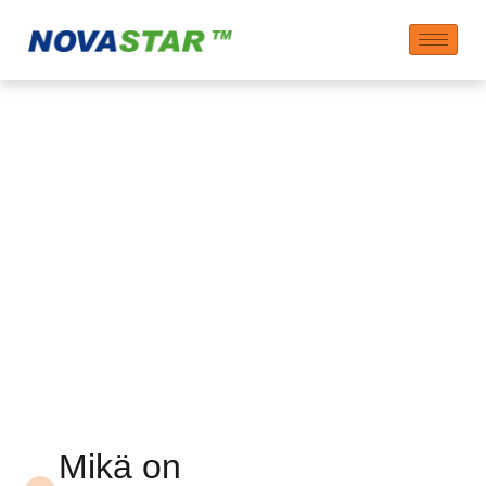
Edullinen NOVASTAR-
polykarboksylaattipohj
superpehmitin
Mikä on