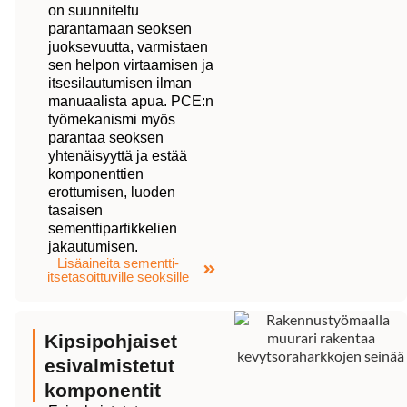
on suunniteltu
parantamaan seoksen
juoksevuutta, varmistaen
sen helpon virtaamisen ja
itsesilautumisen ilman
manuaalista apua. PCE:n
työmekanismi myös
parantaa seoksen
yhtenäisyyttä ja estää
komponenttien
erottumisen, luoden
tasaisen
sementtipartikkelien
jakautumisen.
Lisäaineita sementti-
itsetasoittuville seoksille
Kipsipohjaiset
esivalmistetut
komponentit