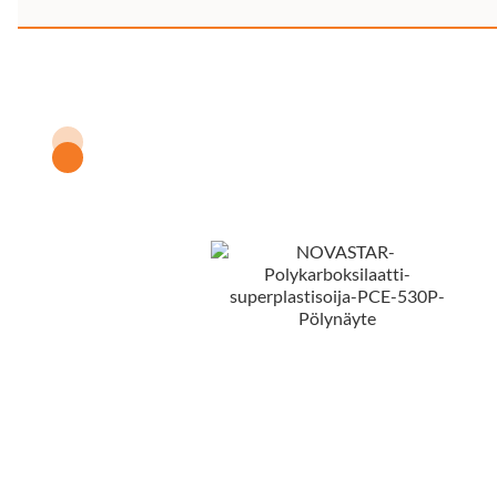
Hanki NOVASTAR
Polykarboksilaattipohjain
superplastisoija (PCE)
530P Ilmainen näyte
Jos haluat ilmaisia
näytteitä
NOVASTAR PCE
530P:stä, voit ottaa
meihin suoraan
yhteyttä. Olemme
tavoitettavissa 24/7
sähköpostitse tai
WhatsAppin kautta.
Anna LANDUn
kemistien tarjota
sinulle