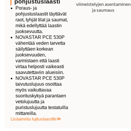
pohjustuslaasti
Poraus- ja
pohjustuslaastit täyttävät
raot, tyhjät tilat ja saumat,
mikä edellyttää laastin
juoksevuutta.
NOVASTAR PCE 530P
vähentää veden tarvetta
säilyttäen korkean
juoksevuuden,
varmistaen että laasti
virtaa helposti vaikeasti
saavutettaviin alueisiin.
NOVASTAR PCE 530P
taivutuslujuus osoittaa
myös vaikuttavaa
suorituskykyä parantaen
vetolujuutta ja
puristuslujuutta testatuilla
mittareilla.
Lisäaineita lujituslaastille