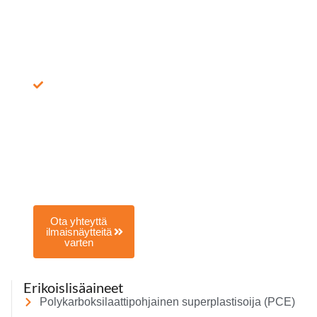
pakattu
NOVASTAR
PCE 530P -
näyte lähetetään
sinulle yhdessä
tuotteen
esitteiden,
teknisten
tietosivujen,
räätälöidyn
koostumuksen ja
jopa liittyvien
testiraporttien
kanssa.
Ota yhteyttä
ilmaisnäytteitä
varten
Erikoislisäaineet
Polykarboksilaattipohjainen superplastisoija (PCE)