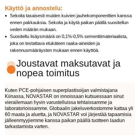
Käyttö ja annostelu:
Sekoita tasaisesti muiden kuivien jauhekomponenttien kanssa
ennen pakkauksia. Sekoita ja käytä paikan päällä suositellun
veden määrän mukaan.
Suositeltu lisäysmäärä on 0,1%-0,5% sementtimateriaalista,
joka on testattava etukäteen raaka-aineiden ja
rakennusmääräysten mukaan ennen käyttöä.
Joustavat maksutavat ja
nopea toimitus
Kuten PCE-pohjaisen superplastisoijan valmistajana
Kiinassa, NOVASTAR on innoissaan kutsuessaan sinut
vierailemaan hyvin varustelluissa tehtaissamme ja
laboratorioissamme. Globaalin jakeluverkostomme kattaa yli
60 maata ja aluetta, ja NOVASTAR voi järjestää tapaamisia
jälleenmyyjiemme kanssa paikan päällä tuotteen laadun
tarkastamista varten.