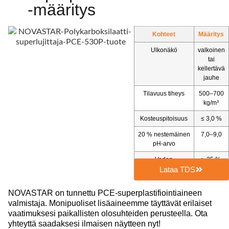
-määritys
Kohteet
Määritys
Ulkonäkö
valkoinen
tai
kellertävä
jauhe
Tilavuus tiheys
500–700
kg/m³
Kosteuspitoisuus
≤ 3,0 %
20 % nestemäinen
7,0–9,0
pH-arvo
Veden
≥ 25 %
vähentämisnopeus
Lataa TDS
NOVASTAR on tunnettu PCE-superplastifiointiaineen
valmistaja. Monipuoliset lisäaineemme täyttävät erilaiset
vaatimuksesi paikallisten olosuhteiden perusteella. Ota
yhteyttä saadaksesi ilmaisen näytteen nyt!