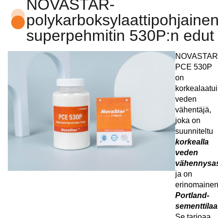
NOVASTAR-
polykarboksylaattipohjaine
superpehmitin 530P:n edut
NOVASTAR
PCE 530P
on
korkealaatu
veden
vähentäjä,
joka on
suunniteltu
korkealla
veden
vähennysas
ja on
erinomaine
Portland-
sementtilaa
Se tarjoaa