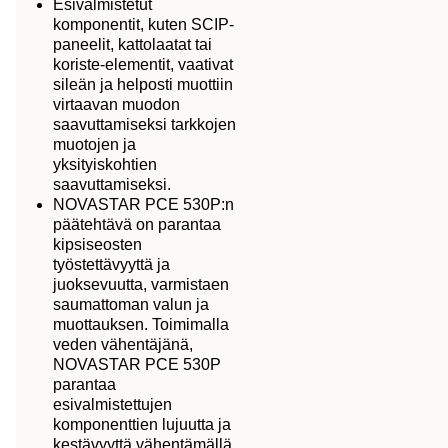
Esivalmistetut
komponentit, kuten SCIP-
paneelit, kattolaatat tai
koriste-elementit, vaativat
sileän ja helposti muottiin
virtaavan muodon
saavuttamiseksi tarkkojen
muotojen ja
yksityiskohtien
saavuttamiseksi.
NOVASTAR PCE 530P:n
päätehtävä on parantaa
kipsiseosten
työstettävyyttä ja
juoksevuutta, varmistaen
saumattoman valun ja
muottauksen. Toimimalla
veden vähentäjänä,
NOVASTAR PCE 530P
parantaa
esivalmistettujen
komponenttien lujuutta ja
kestävyyttä vähentämällä