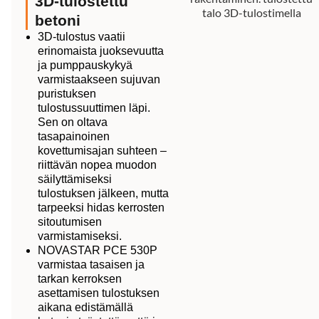
3D-tulostettu
betoni
3D-tulostus vaatii
erinomaista juoksevuutta
ja pumppauskykyä
varmistaakseen sujuvan
puristuksen
tulostussuuttimen läpi.
Sen on oltava
tasapainoinen
kovettumisajan suhteen –
riittävän nopea muodon
säilyttämiseksi
tulostuksen jälkeen, mutta
tarpeeksi hidas kerrosten
sitoutumisen
varmistamiseksi.
NOVASTAR PCE 530P
varmistaa tasaisen ja
tarkan kerroksen
asettamisen tulostuksen
aikana edistämällä