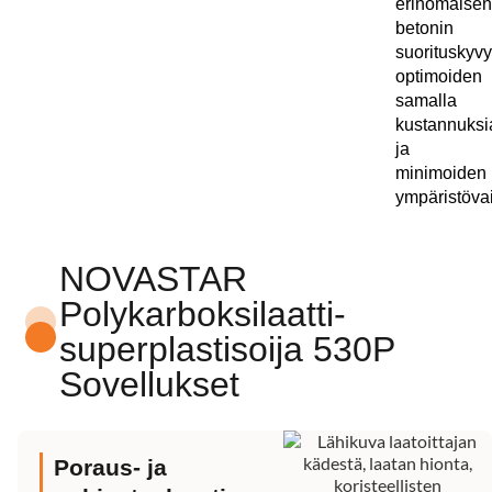
erinomaisen
betonin
suorituskyv
optimoiden
samalla
kustannuksi
ja
minimoiden
ympäristövai
NOVASTAR
Polykarboksilaatti-
superplastisoija 530P
Sovellukset
Poraus- ja