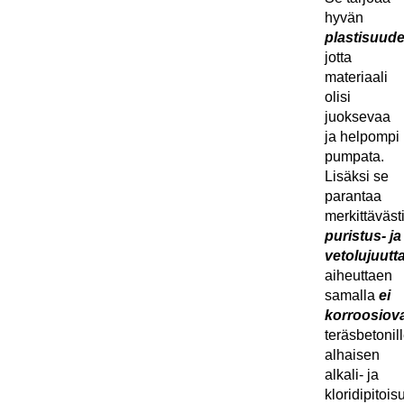
hyvän
plastisuud
jotta
materiaali
olisi
juoksevaa
ja helpompi
pumpata.
Lisäksi se
parantaa
merkittäväst
puristus- ja
vetolujuutt
aiheuttaen
samalla
ei
korroosiova
teräsbetonil
alhaisen
alkali- ja
kloridipitoi