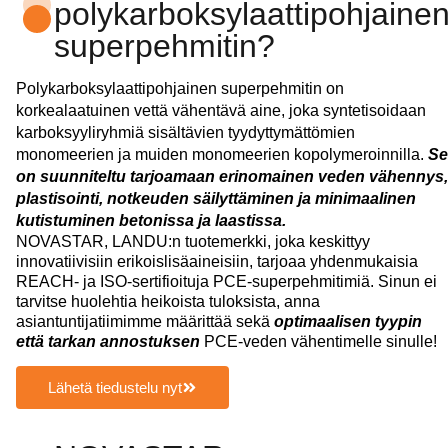
polykarboksylaattipohjaine
superpehmitin?
Polykarboksylaattipohjainen superpehmitin on
korkealaatuinen vettä vähentävä aine, joka syntetisoidaan
karboksyyliryhmiä sisältävien tyydyttymättömien
monomeerien ja muiden monomeerien kopolymeroinnilla.
Se
on suunniteltu tarjoamaan erinomainen veden vähennys,
plastisointi, notkeuden säilyttäminen ja minimaalinen
kutistuminen betonissa ja laastissa.
NOVASTAR, LANDU:n tuotemerkki, joka keskittyy
innovatiivisiin erikoislisäaineisiin, tarjoaa yhdenmukaisia
REACH- ja ISO-sertifioituja PCE-superpehmitimiä. Sinun ei
tarvitse huolehtia heikoista tuloksista, anna
asiantuntijatiimimme määrittää sekä
optimaalisen tyypin
että tarkan annostuksen
PCE-veden vähentimelle sinulle!
Lähetä tiedustelu nyt