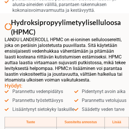
alusta-aineiden välillä, parantaen rakennuksen
kokonaisvoimavarmuutta ja kestävyyttä.
Hydroksipropyylimetyyliselluloosa
(HPMC)
LANDU LANDERCOLL HPMC on ei-ioninen selluloosereitti,
joka on peräisin jalostetusta puuvillasta. Sitä käytetään
ensisijaisesti vedenhukkaa vähentämään ja pitämään
laasti kosteana riittävän kutistumisen estämiseksi. HPMC
auttaa laastia virtaamaan sujuvasti putkistossa, mikä tekee
levityksestä helpompaa. HPMC:n lisääminen voi parantaa
laastin viskositeettia ja joustavuutta, välttäen halkeilua tai
irtoamista ulkoisen voiman vaikutuksesta.
Hyödyt:
Parannettu vedenpidätys
Pidentynyt avoin aika
Parannettu työstettävyys
Parannettu vetolujuus
Lisääntynyt sietokyky laskuille
Säädetty veden tarve
Tuote
Suositeltu annostus
Lisää