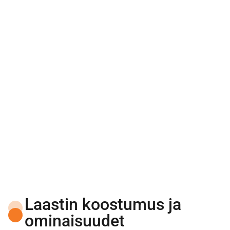
Laastin lisäaineet
Laastin koostumus ja
ominaisuudet