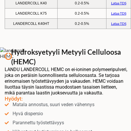
Lataa TDS
LANDERCOLL K40
0.2-0.5%
Lataa TDS
LANDERCOLL K75
0.2-0.5%
Lataa TDS
LANDERCOLL K40HT
0.2-0.5%
Hydroksyetyyli Metyyli Celluloosa
(HEMC)
LANDU LANDERCOLL HEMC on ei-ioninen polymeeripulveri,
joka on peräisin luonnollisesta selluloosasta. Se tarjoaa
erinomaisen työstettävyyden ja vakauden. HEMC voidaan
liuottaa täysin laastissa muodostaen tasaisen lietteen,
mikä parantaa laastin juoksevuutta ja vakautta.
Hyödyt:
Matala annostus, suuri veden vähennys
Hyvä dispersio
Parannettu työstettävyys