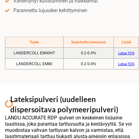
Vähentynyt kutistuminen ja halkeamat
Parannettu lujuuden kehittyminen
Tuote
Suositeltu annostus
Lisää
Lataa TDS
LANDERCOLL EM40HT
0.2-0.4%
Lataa TDS
LANDERCOLL EM80
0.2-0.4%
Lateksipulveri (uudelleen
dispersoitava polymeeripulveri)
LANDU ACCURATE RDP -pulveri on keskeinen lisäaine
laastissa, joka parantaa tarttuvuutta ja kestävyyttä. Se voi
muodostaa vahvan tarttuvan kalvon ja varmistaa, että
laastimateriaali tarttuu tiukasti alusta-aineisiin erilaisissa