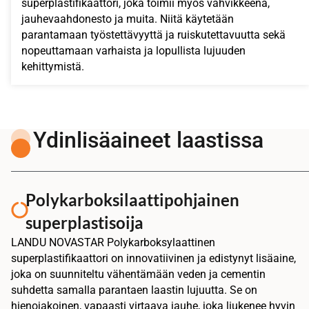
superplastifikaattori, joka toimii myös vahvikkeena,
jauhevaahdonesto ja muita. Niitä käytetään
parantamaan työstettävyyttä ja ruiskutettavuutta sekä
nopeuttamaan varhaista ja lopullista lujuuden
kehittymistä.
Ydinlisäaineet laastissa
Polykarboksilaattipohjainen
superplastisoija
LANDU NOVASTAR Polykarboksylaattinen
superplastifikaattori on innovatiivinen ja edistynyt lisäaine,
joka on suunniteltu vähentämään veden ja cementin
suhdetta samalla parantaen laastin lujuutta. Se on
hienojakoinen, vapaasti virtaava jauhe, joka liukenee hyvin