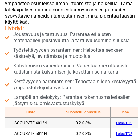
ympäristöolosuhteissa ilman irtoamista ja halkeilua. Tämä
lateksipulverin ominaisuus estää myös veden ja muiden
syövyttävien aineiden tunkeutumisen, mikä pidentää laastin
käyttöikää.
Hyödyt:
Joustavuus ja tarttuvuus: Parantaa erilaisten
materiaalien joustavuutta ja tarttuvuusominaisuuksia.
Työstettävyyden parantaminen: Helpottaa seoksen
käsittelyä, levittämistä ja muotoilua
Kutistumisen vähentäminen: Vähentää merkittävästi
kutistumista kuivumisen ja kovettumisen aikana
Kestävyyden parantaminen: Tehostaa niiden kestävyyttä
ympäristötekijöitä vastaan
Lämpötilan sietokyky: Parantaa rakennusmateriaalien
jäätymis-sulamisvastustuskykyä
Tuote
Suositeltu annostus
Lisää
Lataa TDS
ACCURATE 4012N
0.2-0.3%
Lataa TDS
ACCURATE 5011N
0.2-0.3%