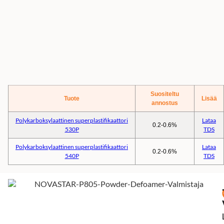
Suositeltu
Tuote
Lisää
annostus
Polykarboksylaattinen superplastifikaattori
Lataa
0.2-0.6%
530P
TDS
Polykarboksylaattinen superplastifikaattori
Lataa
0.2-0.6%
540P
TDS