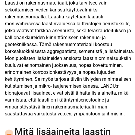
Laasti on rakennusmateriaali, joka tarvitsee vain
sekoittamisen veden kanssa käyttövalmiiksi
rakennustyömaalla. Laastia käytetään laajasti
monivaiheisessa laastinvaluessa laitteistojen perustuksille,
jotka vaativat tarkkaa asennusta, sekä teräsraudoituksen ja
kallionankkureiden kiinnittämiseen rakennus- ja
geotekniikassa. Tämä rakennusmateriaali koostuu
korkealuokkaisesta aggregaatista, sementistä ja lisäaineista.
Monipuolisten lisäaineiden ansiosta laastin ominaisuuksiin
kuuluvat erinomainen juoksevuus, nopea kovettuminen,
erinomainen korroosionkestävyys ja nopea lujuuden
kehittyminen. Se myös tarjoaa tiiviin tiiviyden minimaalisen
kutistumisen ja mikro- laajenemisen kanssa. LANDU:n
biohajoavat lisäaineet eivät sisällä haitallisia aineita, mikä
varmistaa, että laasti on ikääntymisenestoaine ja
ympäristöystävällinen rakennusmateriaali ilman
saastuttavaa vaikutusta veteen, ympäristöön ja ihmisiin.
Mitä lisäaineita laastin