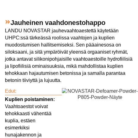
Jauheinen vaahdonestohappo
LANDU NOVASTAR jauhevaahtoaestettä käytetään
UHPC:ssä tärkeässä roolissa vaahtojen ja kuplien
muodostumisen hallitsemiseksi. Sen pääainesosa on
siloksaani, ja sitä ympäröivät yleensä orgaaniset ryhmät,
jotka antavat silikonipohjaisille vaahtoaestoille hydrofiilisiä
ja lipofiilisiä ominaisuuksia, mikä mahdollistaa kuplien
tehokkaan hajautumisen betonissa ja samalla parantaa
betonin tiiviyttä ja lujuutta.
Edut:
Kuplien poistaminen:
Vaahtoaestot voivat
tehokkaasti vähentää
kuplia, estäen
esimerkiksi
hunajakennon ja