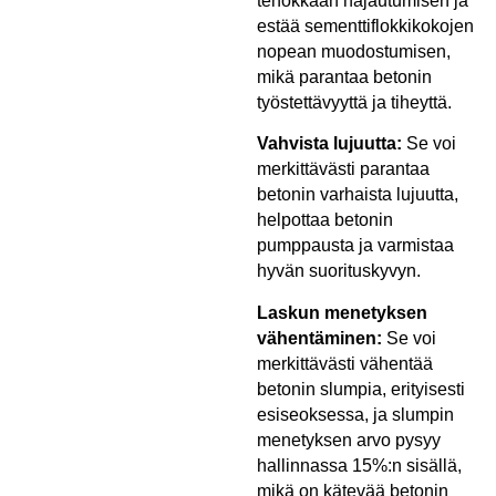
tehokkaan hajautumisen ja
estää sementtiflokkikokojen
nopean muodostumisen,
mikä parantaa betonin
työstettävyyttä ja tiheyttä.
Vahvista lujuutta:
Se voi
merkittävästi parantaa
betonin varhaista lujuutta,
helpottaa betonin
pumppausta ja varmistaa
hyvän suorituskyvyn.
Laskun menetyksen
vähentäminen:
Se voi
merkittävästi vähentää
betonin slumpia, erityisesti
esiseoksessa, ja slumpin
menetyksen arvo pysyy
hallinnassa 15%:n sisällä,
mikä on kätevää betonin