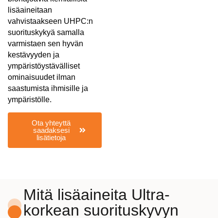
lisäaineitaan
vahvistaakseen UHPC:n
suorituskykyä samalla
varmistaen sen hyvän
kestävyyden ja
ympäristöystävälliset
ominaisuudet ilman
saastumista ihmisille ja
ympäristölle.
Ota yhteyttä
saadaksesi
lisätietoja
Mitä lisäaineita Ultra-
korkean suorituskyvyn