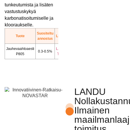
tunkeutumista ja lisäten
vastustuskykyä
karbonatisoitumiselle ja
klooraukselle.
Suositeltu
Tuote
Lisää
annostus
Jauhevaahtoaesti
Lataa
0.3-0.5%
P805
TDS
LANDU
Nollakustann
Ilmainen
maailmanlaaj
toimitus