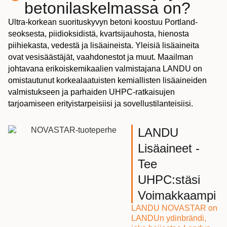
betonilaskelmassa on?
Ultra-korkean suorituskyvyn betoni koostuu Portland-
seoksesta, piidioksidistä, kvartsijauhosta, hienosta
piihiekasta, vedestä ja lisäaineista. Yleisiä lisäaineita
ovat vesisäästäjät, vaahdonestot ja muut. Maailman
johtavana erikoiskemikaalien valmistajana LANDU on
omistautunut korkealaatuisten kemiallisten lisäaineiden
valmistukseen ja parhaiden UHPC-ratkaisujen
tarjoamiseen erityistarpeisiisi ja sovellustilanteisiisi.
LANDU
Lisäaineet -
Tee
UHPC:stäsi
Voimakkaampi
LANDU NOVASTAR on
LANDUn ydinbrändi,