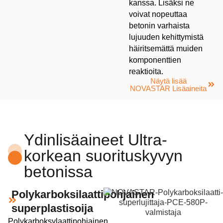
kanssa. Lisäksi ne
voivat nopeuttaa
betonin varhaista
lujuuden kehittymistä
häiritsemättä muiden
komponenttien
reaktioita.
Näytä lisää
NOVASTAR Lisäaineita
Ydinlisäaineet Ultra-
korkean suorituskyvyn
betonissa
Polykarboksilaattipohjainen
superplastisoija
Polykarboksylaattipohjainen