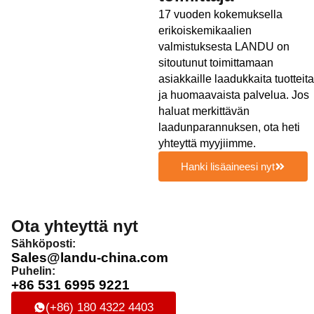
17 vuoden kokemuksella
erikoiskemikaalien
valmistuksesta LANDU on
sitoutunut toimittamaan
asiakkaille laadukkaita tuotteita
ja huomaavaista palvelua. Jos
haluat merkittävän
laadunparannuksen, ota heti
yhteyttä myyjiimme.
Hanki lisäaineesi nyt
Ota yhteyttä nyt
Sähköposti:
Sales@landu-china.com
Puhelin:
+86 531 6995 9221
(+86) 180 4322 4403