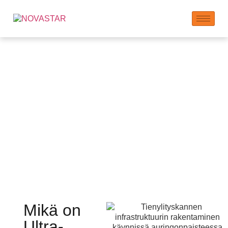
Ultra-korkean
suorituskyvyn betonin
(UHPC) lisäaineet
Mikä on
Ultra-