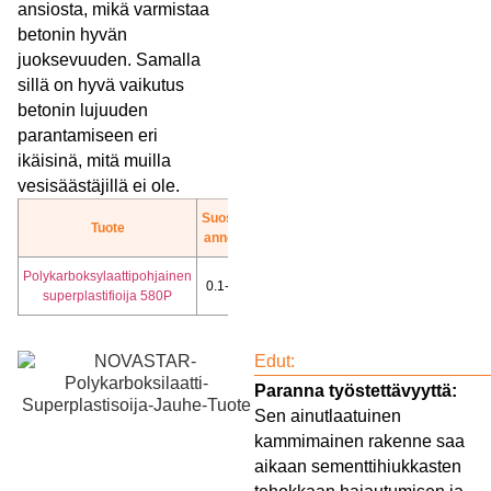
ansiosta, mikä varmistaa
betonin hyvän
juoksevuuden. Samalla
sillä on hyvä vaikutus
betonin lujuuden
parantamiseen eri
ikäisinä, mitä muilla
vesisäästäjillä ei ole.
Suositeltu
Tuote
Lisää
annostus
Polykarboksylaattipohjainen
Lataa
0.1-0.3%
superplastifioija 580P
TDS
Edut:
Paranna työstettävyyttä:
Sen ainutlaatuinen
kammimainen rakenne saa
aikaan sementtihiukkasten