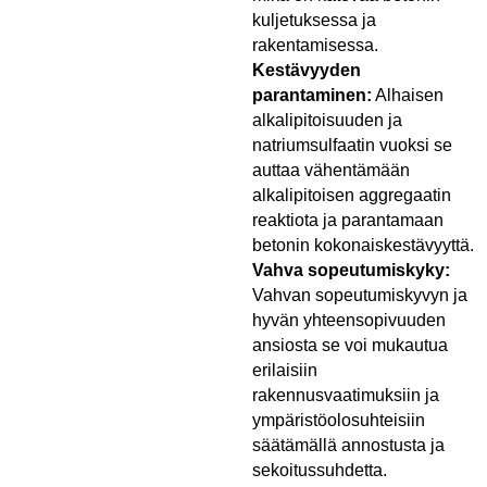
kuljetuksessa ja
rakentamisessa.
Kestävyyden
parantaminen:
Alhaisen
alkalipitoisuuden ja
natriumsulfaatin vuoksi se
auttaa vähentämään
alkalipitoisen aggregaatin
reaktiota ja parantamaan
betonin kokonaiskestävyyttä.
Vahva sopeutumiskyky:
Vahvan sopeutumiskyvyn ja
hyvän yhteensopivuuden
ansiosta se voi mukautua
erilaisiin
rakennusvaatimuksiin ja
ympäristöolosuhteisiin
säätämällä annostusta ja
sekoitussuhdetta.