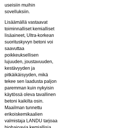
useisiin muihin
sovelluksiin.
Lisäämällä vastaavat
toiminnalliset kemialliset
lisäaineet, Ultra-korkean
suorituskyvyn betoni voi
saavuttaa
poikkeuksellisen
lujuuden, joustavuuden,
kestävyyden ja
pitkäikäisyyden, mikä
tekee sen laadusta paljon
paremman kuin nykyisin
käytössä oleva tavallinen
betoni kaikilta osin.
Maailman tunnettu
erikoiskemikaalien
valmistaja LANDU tarjoaa
biohajoavia kemiallisia