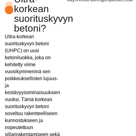
korkean
suorituskyvyn
betoni?
Ultra-korkean
suorituskyvyn betoni
(UHPC) on uusi
betoniluokka, joka on
kehitetty viime
vuosikymmeninä sen
poikkeuksellisten lujuus-
ja
kestävyysominaisuuksien
vuoksi. Tämä korkean
suorituskyvyn betoni
soveltuu rakenteelliseen
kunnostukseen ja
nopeutettuun
sillanrakentamiseen sekä