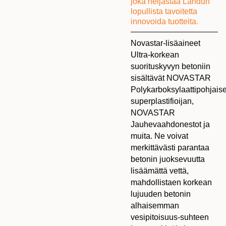
joka heijastaa Landun
lopullista tavoitetta
innovoida tuotteita.
Novastar-lisäaineet
Ultra-korkean
suorituskyvyn betoniin
sisältävät NOVASTAR
Polykarboksylaattipohjais
superplastifioijan,
NOVASTAR
Jauhevaahdonestot ja
muita. Ne voivat
merkittävästi parantaa
betonin juoksevuutta
lisäämättä vettä,
mahdollistaen korkean
lujuuden betonin
alhaisemman
vesipitoisuus-suhteen