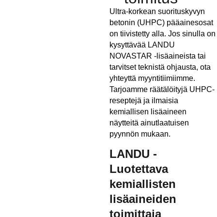
Ultra-korkean suorituskyvyn
betonin (UHPC) pääainesosat
on tiivistetty alla. Jos sinulla on
kysyttävää LANDU
NOVASTAR -lisäaineista tai
tarvitset teknistä ohjausta, ota
yhteyttä myyntitiimiimme.
Tarjoamme räätälöityjä UHPC-
reseptejä ja ilmaisia
kemiallisen lisäaineen
näytteitä ainutlaatuisen
pyynnön mukaan.
LANDU -
Luotettava
kemiallisten
lisäaineiden
toimittaja