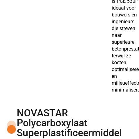
is PCE 530P
ideaal voor
bouwers en
ingenieurs
die streven
naar
superieure
betonprestat
terwijl ze
kosten
optimaliser
en
milieueffect
minimaliser
NOVASTAR
Polycarboxylaat
Superplastificeermiddel