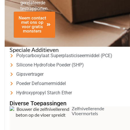
gerelateerde
testrapporten.
Neem contact
met ons op
voor gratis
monsters
Speciale Additieven
Polycarboxylaat Superplasticiseermiddel (PCE)
Silicone Hydrofobe Poeder (SHP)
Gipsvertrager
Poeder Defoamermiddel
Hydroxypropyl Starch Ether
Diverse Toepassingen
Zelfnivellerende
Vloermortels