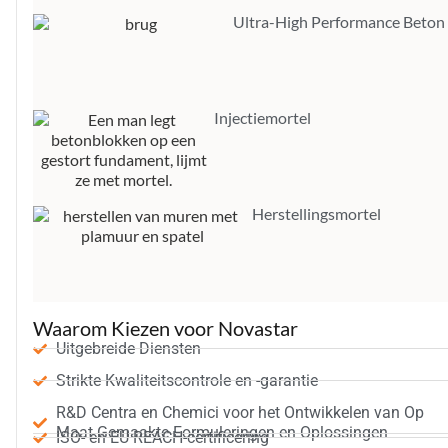
Ultra-High Performance Beton
Injectiemortel
Herstellingsmortel
Waarom Kiezen voor Novastar
Uitgebreide Diensten
Strikte Kwaliteitscontrole en -garantie
R&D Centra en Chemici voor het Ontwikkelen van Op
Maat Gemaakte Formuleringen en Oplossingen
ISO- en EU REACH-certificering