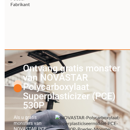
Ontvang gratis monster
van NOVASTAR
Polycarboxylaat
Superplasticizer (PCE)
530P
Als u gratis
monsters van
NOVASTAR PCE