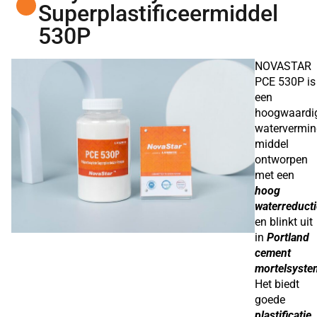
Superplastificeermiddel
530P
NOVASTAR
PCE 530P is
een
hoogwaardi
watervermin
middel
ontworpen
met een
hoog
waterreduct
en blinkt uit
in
Portland
cement
mortelsyste
Het biedt
goede
plastificatie