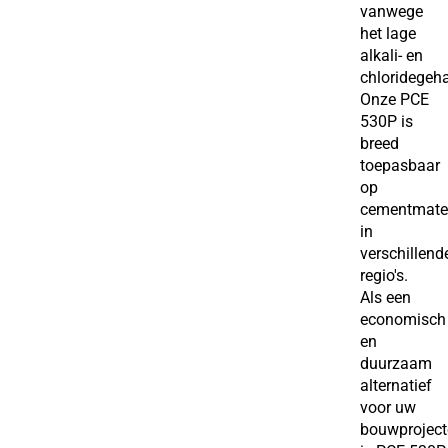
vanwege
het lage
alkali- en
chloridegeha
Onze PCE
530P is
breed
toepasbaar
op
cementmater
in
verschillend
regio's.
Als een
economisch
en
duurzaam
alternatief
voor uw
bouwproject