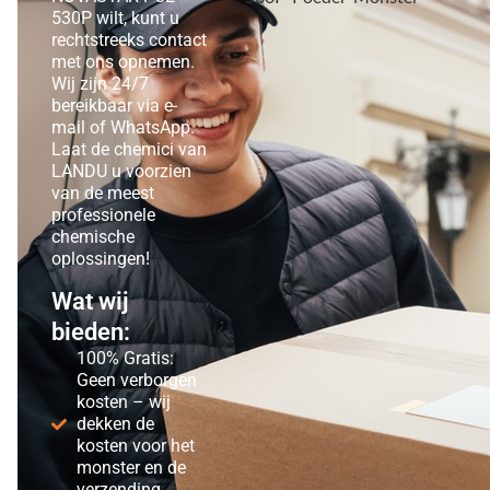
530P wilt, kunt u
rechtstreeks contact
met ons opnemen.
Wij zijn 24/7
bereikbaar via e-
mail of WhatsApp.
Laat de chemici van
LANDU u voorzien
van de meest
professionele
chemische
oplossingen!
Wat wij
bieden:
100% Gratis:
Geen verborgen
kosten – wij
dekken de
kosten voor het
monster en de
verzending.