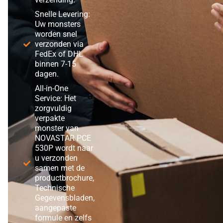
Snelle Levering:
Uw monsters
worden snel
verzonden via
FedEx of DHL
binnen 7-15
dagen.
All-in-One
Service: Het
zorgvuldig
verpakte
monster van
NOVASTAR PCE
530P wordt naar
u verzonden
samen met de
productbrochure,
Technische
Gegevensbladen,
aangepaste
formule en zelfs