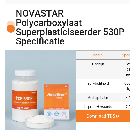
NOVASTAR
Polycarboxylaat
Superplasticiseerder 530P
Specificatie
Items
Speci
Uiterlijk
wi
ge
po
Bulkdichtheid
50
k
Vochtgehalte
≤ 
Liquid pH-waarde
7,
Download TDS
Waterreductiepercentage
≥ 