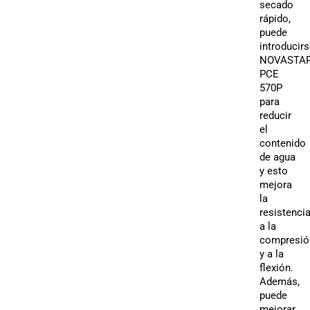
secado
rápido,
puede
introducir
NOVASTA
PCE
570P
para
reducir
el
contenido
de agua
y esto
mejora
la
resistenci
a la
compresió
y a la
flexión.
Además,
puede
mejorar