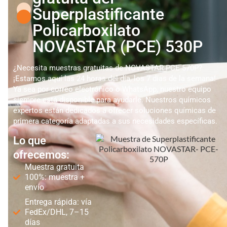
Superplastificante
Policarboxilato
NOVASTAR (PCE) 530P
¿Necesita muestras gratuitas de NOVASTAR PCE 570P?
¡Estamos aquí las 24 horas del día, los 7 días de la semana!
Ya sea por correo electrónico o WhatsApp, nuestro equipo
siempre está disponible para ayudarle. Nuestros químicos
expertos están dedicados a ofrecer soluciones químicas de
primera categoría adaptadas a sus necesidades específicas.
Lo que
ofrecemos:
Muestra gratuita
100%: muestra +
envío
Entrega rápida: vía
FedEx/DHL, 7–15
días