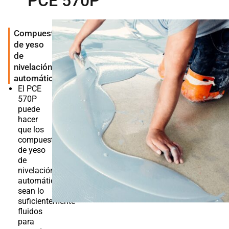
PCE 570P
Compuestos
de yeso
de
nivelación
automática
El PCE
570P
puede
hacer
que los
compuestos
de yeso
de
nivelación
automática
sean lo
suficientemente
fluidos
para