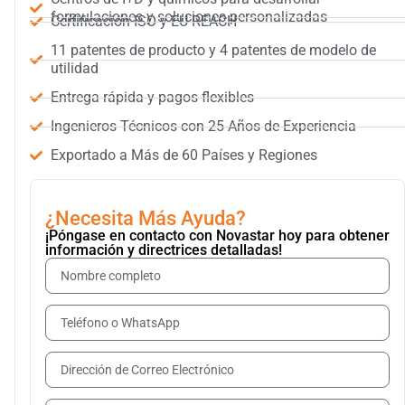
formulaciones y soluciones personalizadas
Certificación ISO y EU REACH
11 patentes de producto y 4 patentes de modelo de
utilidad
Entrega rápida y pagos flexibles
Ingenieros Técnicos con 25 Años de Experiencia
Exportado a Más de 60 Países y Regiones
¿Necesita Más Ayuda?
¡Póngase en contacto con Novastar hoy para obtener
información y directrices detalladas!