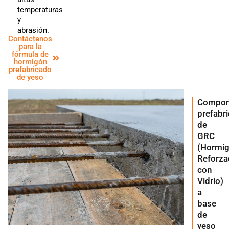
temperaturas
y
abrasión.
Contáctenos
para la
fórmula de
hormigón
prefabricado
de yeso
Compon
prefabr
de
GRC
(Hormi
Reforza
con
Vidrio)
a
base
de
yeso