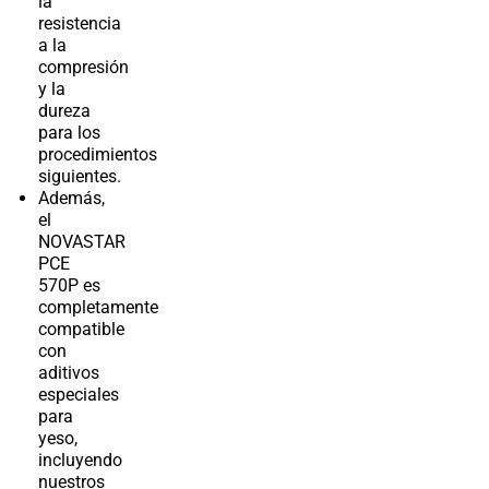
la
resistencia
a la
compresión
y la
dureza
para los
procedimientos
siguientes.
Además,
el
NOVASTAR
PCE
570P es
completamente
compatible
con
aditivos
especiales
para
yeso,
incluyendo
nuestros