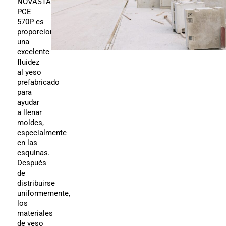
NOVASTAR
PCE
570P es
proporcionar
una
excelente
fluidez
al yeso
prefabricado
para
ayudar
a llenar
moldes,
especialmente
en las
esquinas.
Después
de
distribuirse
uniformemente,
los
materiales
de yeso