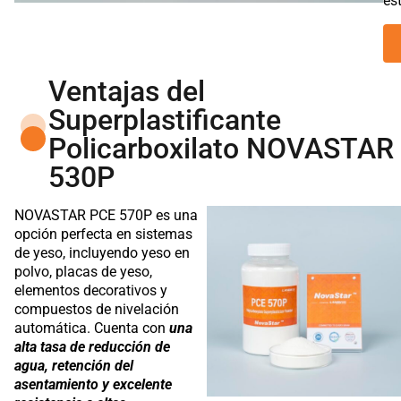
es
Ventajas del
Superplastificante
Policarboxilato NOVASTAR
530P
NOVASTAR PCE 570P es una
opción perfecta en sistemas
de yeso, incluyendo yeso en
polvo, placas de yeso,
elementos decorativos y
compuestos de nivelación
automática. Cuenta con
una
alta tasa de reducción de
agua, retención del
asentamiento y excelente