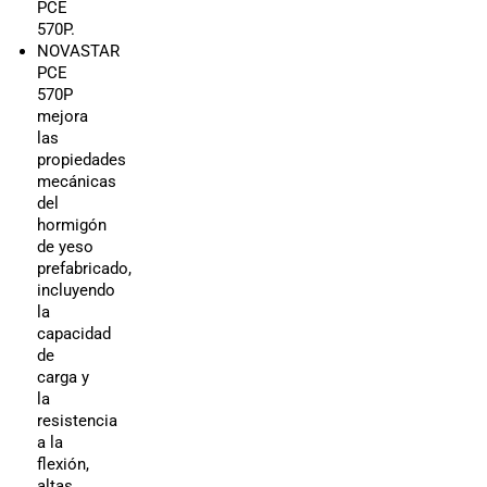
PCE
570P.
NOVASTAR
PCE
570P
mejora
las
propiedades
mecánicas
del
hormigón
de yeso
prefabricado,
incluyendo
la
capacidad
de
carga y
la
resistencia
a la
flexión,
altas