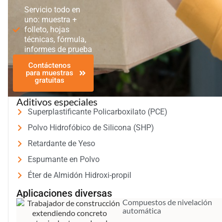
Servicio todo en
uno: muestra +
folleto, hojas
técnicas, fórmula,
informes de prueba
Contáctenos
para muestras
gratuitas
Aditivos especiales
Superplastificante Policarboxilato (PCE)
Polvo Hidrofóbico de Silicona (SHP)
Retardante de Yeso
Espumante en Polvo
Éter de Almidón Hidroxi-propil
Aplicaciones diversas
Compuestos de nivelación
automática