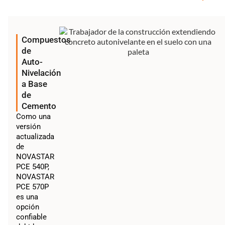
Compuestos
de
Auto-
Nivelación
a Base
de
Cemento
Como una
versión
actualizada
de
NOVASTAR
PCE 540P,
NOVASTAR
PCE 570P
es una
opción
confiable