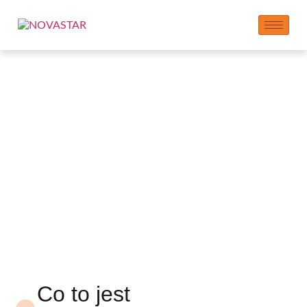
NOVASTAR Gypsum
Special
Polycarboxylate
Superplasticizer
Co to jest