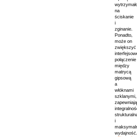
wytrzymał
na
ściskanie
i
zginanie.
Ponadto,
może on
zwiększyć
interfejsow
połączenie
między
matrycą
gipsową
a
włóknami
szklanymi,
zapewniaj
integralnoś
strukturaln
i
maksymal
wydajność