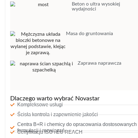
Beton o ultra wysokiej
wydajności
Masa do gruntowania
Zaprawa naprawcza
Dlaczego warto wybrać Novastar
Kompleksowe usługi
Ścisła kontrola i zapewnienie jakości
Centra B+R i chemicy do opracowania dostosowanych
formulacji i rozwiązań
Certyfikacja ISO i EU REACH