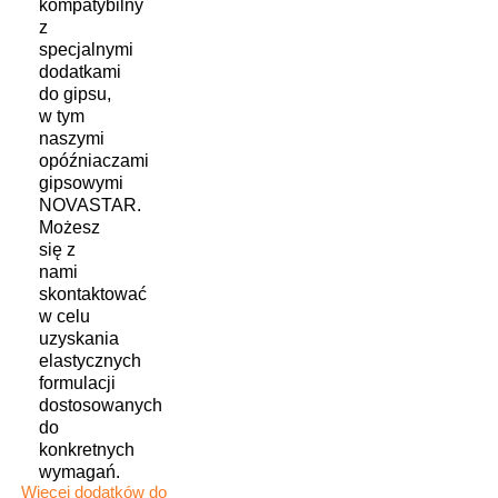
kompatybilny
z
specjalnymi
dodatkami
do gipsu,
w tym
naszymi
opóźniaczami
gipsowymi
NOVASTAR.
Możesz
się z
nami
skontaktować
w celu
uzyskania
elastycznych
formulacji
dostosowanych
do
konkretnych
wymagań.
Więcej dodatków do