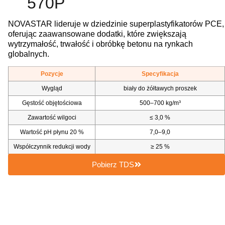
570P
NOVASTAR lideruje w dziedzinie superplastyfikatorów PCE,
oferując zaawansowane dodatki, które zwiększają
wytrzymałość, trwałość i obróbkę betonu na rynkach
globalnych.
Pozycje
Specyfikacja
Wygląd
biały do żółtawych proszek
Gęstość objętościowa
500–700 kg/m³
Zawartość wilgoci
≤ 3,0 %
Wartość pH płynu 20 %
7,0–9,0
Współczynnik redukcji wody
≥ 25 %
Pobierz TDS