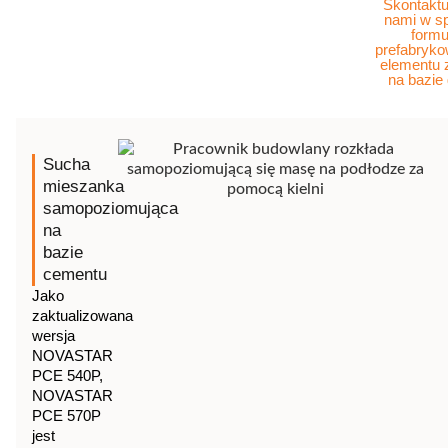
Skontaktu
nami w s
formu
prefabryk
elementu
na bazie
Sucha
mieszanka
samopoziomująca
na
bazie
cementu
Jako
zaktualizowana
wersja
NOVASTAR
PCE 540P,
NOVASTAR
PCE 570P
jest