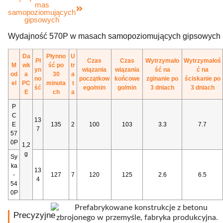
mas
samopoziomujących
gipsowych
Wydajność 570P w masach samopoziomujących gipsowych
Da
Płynno
U
Pł
Czas
Czas
Wytrzymało
Wytrzymałoś
M
wk
ść po
tr
yn
wiązania
wiązania
ść na
ć na
od
a
30
a
no
początkow
końcowe
zginanie po
ściskanie po
el
PC
minuta
t
ść
ego/min
go/min
3 dniach
3 dniach
E
ch
a
P
C
13
E
135
2
100
103
3.3
7.7
7
57
0P
1,2
g
Sy
ka
13
-
127
7
120
125
2.6
6.5
4
54
0P
Precyzyjne