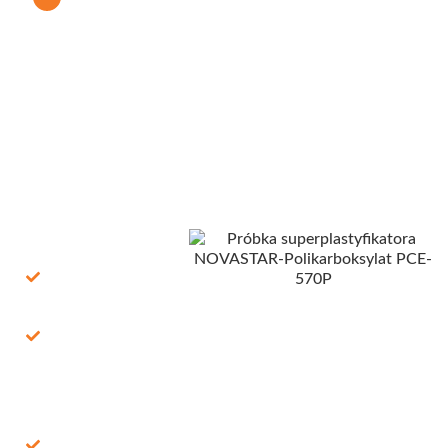
Polikarboksylowego
(PCE) 530P
Potrzebujesz darmowych próbek NOVASTAR PCE 570P?
Jesteśmy do Twojej dyspozycji 24/7! Niezależnie od tego, czy
wolisz e-mail, czy WhatsApp, nasz zespół jest zawsze gotowy
do pomocy. Nasi eksperci chemicy są zaangażowani w
dostarczanie najwyższej jakości rozwiązań chemicznych
dostosowanych do Twoich potrzeb.
Co oferujemy:
Darmowe 100%:
próbka + wysyłka
Szybka dostawa:
via FedEx/DHL, 7–
15 dni
Usługa
kompleksowa:
próbka + broszura,
arkusze