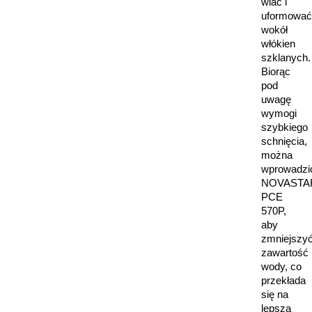
wlać i
uformować
wokół
włókien
szklanych.
Biorąc
pod
uwagę
wymogi
szybkiego
schnięcia,
można
wprowadzi
NOVASTA
PCE
570P,
aby
zmniejszy
zawartość
wody, co
przekłada
się na
lepszą