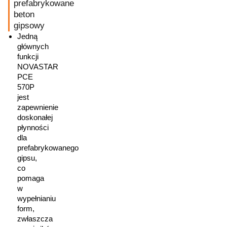
prefabrykowane
beton
gipsowy
Jedną
głównych
funkcji
NOVASTAR
PCE
570P
jest
zapewnienie
doskonałej
płynności
dla
prefabrykowanego
gipsu,
co
pomaga
w
wypełnianiu
form,
zwłaszcza