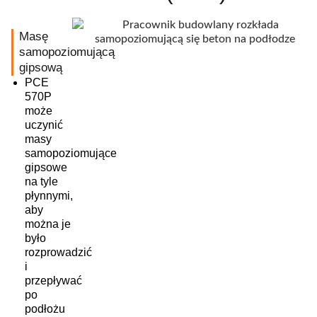
Masę
samopoziomującą
gipsową
PCE
570P
może
uczynić
masy
samopoziomujące
gipsowe
na tyle
płynnymi,
aby
można je
było
rozprowadzić
i
przepływać
po
podłożu