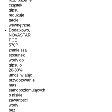
rozproszenie
cząstek
gipsu i
redukuje
tarcie
wewnętrzne.
Dodatkowo,
NOVASTAR
PCE
570P
zmniejsza
stosunek
wody do
gipsu o
20-30%,
umożliwiając
przygotowanie
mas
samopoziomujących
o niskiej
zawartości
wody
bez