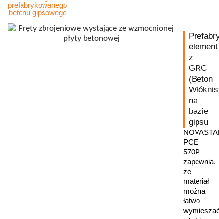
prefabrykowanego
betonu gipsowego
Prefabr
element
z
GRC
(Beton
Włóknis
na
bazie
gipsu
NOVASTA
PCE
570P
zapewnia,
że
materiał
można
łatwo
wymieszać