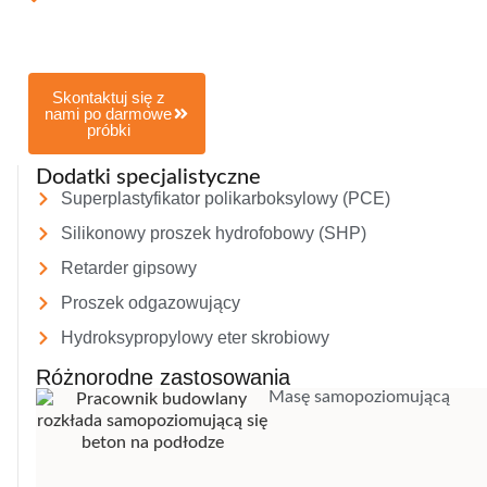
techniczne,
formuła, raporty z
testów
Skontaktuj się z
nami po darmowe
próbki
Dodatki specjalistyczne
Superplastyfikator polikarboksylowy (PCE)
Silikonowy proszek hydrofobowy (SHP)
Retarder gipsowy
Proszek odgazowujący
Hydroksypropylowy eter skrobiowy
Różnorodne zastosowania
Masę samopoziomującą