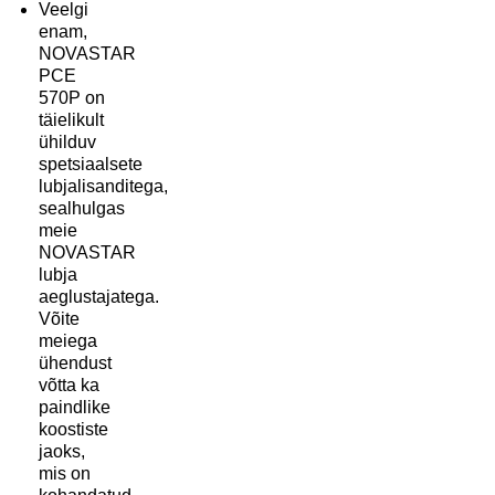
Veelgi
enam,
NOVASTAR
PCE
570P on
täielikult
ühilduv
spetsiaalsete
lubjalisanditega,
sealhulgas
meie
NOVASTAR
lubja
aeglustajatega.
Võite
meiega
ühendust
võtta ka
paindlike
koostiste
jaoks,
mis on