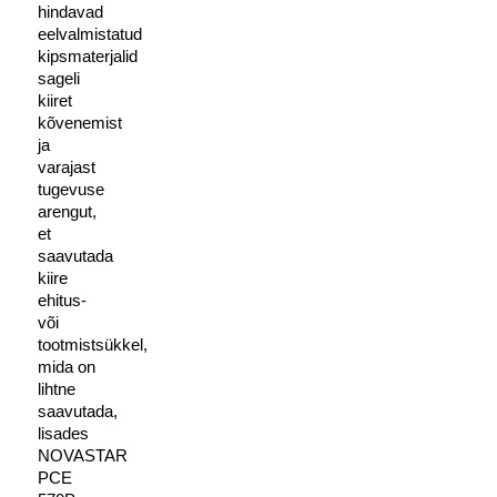
hindavad
eelvalmistatud
kipsmaterjalid
sageli
kiiret
kõvenemist
ja
varajast
tugevuse
arengut,
et
saavutada
kiire
ehitus-
või
tootmistsükkel,
mida on
lihtne
saavutada,
lisades
NOVASTAR
PCE