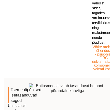
vahelist
sidet,
tagades
struktuurs
terviklikku
ning
maksimeer
nende
jõudlust.
Võtke mei
ühendus
kipsipõhi
GRC
eelvalmist
komponen
valemi ko
Tsementipõhised
isetasanduvad
segud
Uuendatud