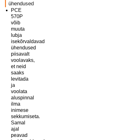
ühendused
PCE
570P
võib
muuta
lubja
isekõrvaldavad
ühendused
piisavalt
voolavaks,
et neid
saaks
levitada
ja
voolata
aluspinnal
ilma
inimese
sekkumiseta.
Samal
ajal
peavad