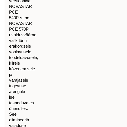
versioonina
NOVASTAR
PCE
540P-st on
NOVASTAR
PCE 570P
usaldusväärne
valik tänu
erakordsele
voolavusele,
töödeldavusele,
kiirele
kõvenemisele
ja
varajasele
tugevuse
arengule
ise
tasanduvates
ühendites.
See
elimineerib
vajaduse