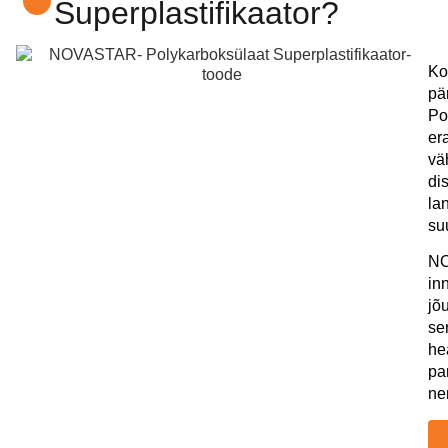
Superplastifikaator?
Ko
pä
Po
er
vä
di
la
su
NO
in
jõ
se
he
pa
ne