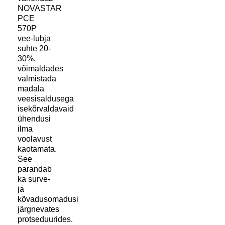
NOVASTAR
PCE
570P
vee-lubja
suhte 20-
30%,
võimaldades
valmistada
madala
veesisaldusega
isekõrvaldavaid
ühendusi
ilma
voolavust
kaotamata.
See
parandab
ka surve-
ja
kõvadusomadusi
järgnevates
protseduurides.