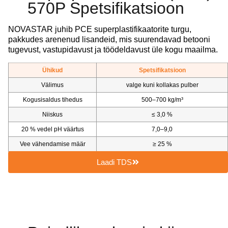
570P Spetsifikatsioon
NOVASTAR juhib PCE superplastifikaatorite turgu,
pakkudes arenenud lisandeid, mis suurendavad betooni
tugevust, vastupidavust ja töödeldavust üle kogu maailma.
Ühikud
Spetsifikatsioon
Välimus
valge kuni kollakas pulber
Kogusisaldus tihedus
500–700 kg/m³
Niiskus
≤ 3,0 %
20 % vedel pH väärtus
7,0–9,0
Vee vähendamise määr
≥ 25 %
Laadi TDS