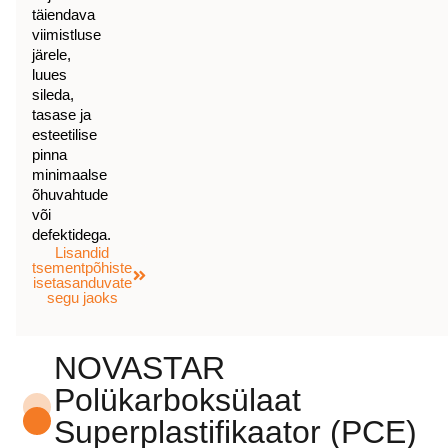
täiendava
viimistluse
järele,
luues
sileda,
tasase ja
esteetilise
pinna
minimaalse
õhuvahtude
või
defektidega.
Lisandid
tsementpõhiste
isetasanduvate
segu jaoks
NOVASTAR
Polükarboksülaat
Superplastifikaator (PCE)