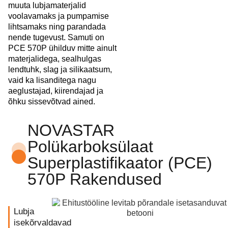
muuta lubjamaterjalid
voolavamaks ja pumpamise
lihtsamaks ning parandada
nende tugevust. Samuti on
PCE 570P ühilduv mitte ainult
materjalidega, sealhulgas
lendtuhk, slag ja silikaatsum,
vaid ka lisanditega nagu
aeglustajad, kiirendajad ja
õhku sissevõtvad ained.
NOVASTAR
Polükarboksülaat
Superplastifikaator (PCE)
570P Rakendused
Lubja
isekõrvaldavad