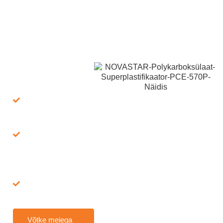
Kas vajate tasuta näidiseid NOVASTAR PCE 570P-st? Oleme
teiega 24/7! Kas e-posti või WhatsAppi kaudu, meie meeskond
on alati valmis teid aitama. Meie kogenud keemikud on
pühendunud pakkuma tipptasemel keemilisi lahendusi, mis on
kohandatud teie konkreetsetele vajadustele.
Mida me
pakume:
100% Tasuta:
näidis + saatmine
Kiire
kohaletoimetamine
: FedEx/DHL
kaudu, 7–15 päeva
Kõikehõlmav
teenus : näidis +
brošüür, tehnilised
lehed, valem,
testiaruanded
Võtke meiega