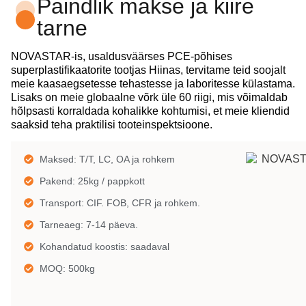
Paindlik makse ja kiire
tarne
NOVASTAR-is, usaldusväärses PCE-põhises
superplastifikaatorite tootjas Hiinas, tervitame teid soojalt
meie kaasaegsetesse tehastesse ja laboritesse külastama.
Lisaks on meie globaalne võrk üle 60 riigi, mis võimaldab
hõlpsasti korraldada kohalikke kohtumisi, et meie kliendid
saaksid teha praktilisi tooteinspektsioone.
Maksed: T/T, LC, OA ja rohkem
Pakend: 25kg / pappkott
Transport: CIF. FOB, CFR ja rohkem.
Tarneaeg: 7-14 päeva.
Kohandatud koostis: saadaval
MOQ: 500kg