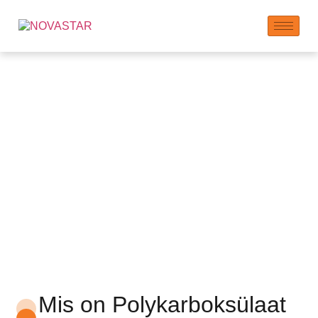
NOVASTAR Gypsum
Spetsiaalne
Polükarboksülaat
Superplastifikaator
Mis on Polykarboksülaat