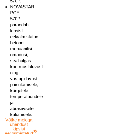
570P.
NOVASTAR
PCE
570P
parandab
kipsist
eelvalmistatud
betooni
mehaanilisi
omadusi,
sealhulgas
koormustaluvust
ning
vastupidavust
painutamisele,
kõrgetele
temperatuuridele
ja
abrasiivsele
kulumisele.
Võtke meiega
ühendust
kipsist
eelvalmistatud