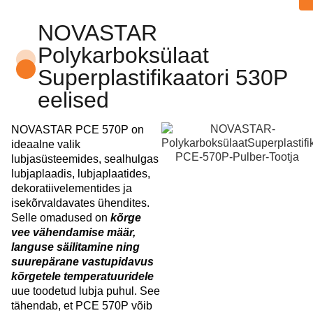
NOVASTAR
Polykarboksülaat
Superplastifikaatori 530P
eelised
NOVASTAR PCE 570P on
ideaalne valik
lubjasüsteemides, sealhulgas
lubjaplaadis, lubjaplaatides,
dekoratiivelementides ja
isekõrvaldavates ühendites.
Selle omadused on
kõrge
vee vähendamise määr,
languse säilitamine ning
suurepärane vastupidavus
kõrgetele temperatuuridele
uue toodetud lubja puhul. See
tähendab, et PCE 570P võib