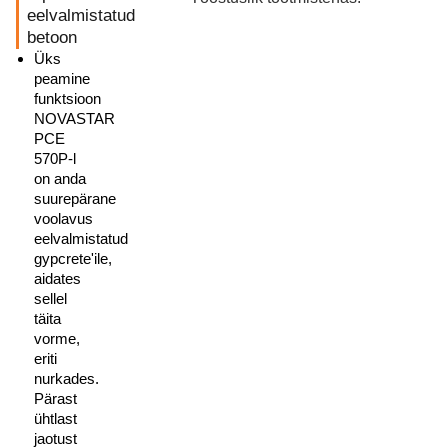
eelvalmistatud
betoon
Üks
peamine
funktsioon
NOVASTAR
PCE
570P-l
on anda
suurepärane
voolavus
eelvalmistatud
gypcrete'ile,
aidates
sellel
täita
vorme,
eriti
nurkades.
Pärast
ühtlast
jaotust