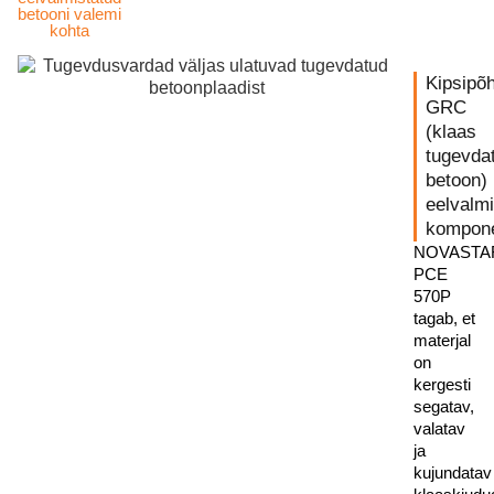
betooni valemi
kohta
Kipsipõ
GRC
(klaas
tugevda
betoon)
eelvalmi
kompon
NOVASTA
PCE
570P
tagab, et
materjal
on
kergesti
segatav,
valatav
ja
kujundatav