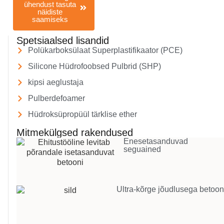
ühendust tasuta
näidiste
saamiseks
Spetsiaalsed lisandid
Polükarboksülaat Superplastifikaator (PCE)
Silicone Hüdrofoobsed Pulbrid (SHP)
kipsi aeglustaja
Pulberdefoamer
Hüdroksüpropüül tärklise ether
Mitmekülgsed rakendused
Enesetasanduvad
seguained
Ultra-kõrge jõudlusega betoon