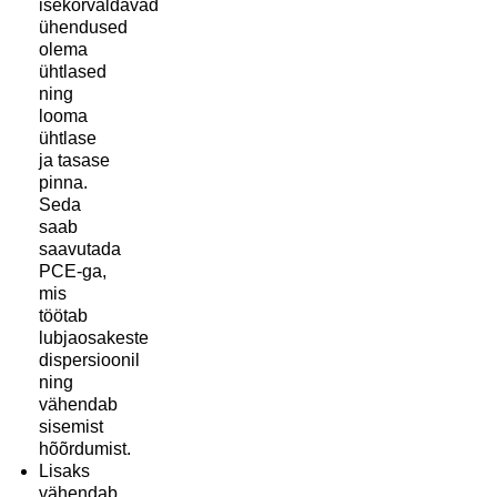
isekõrvaldavad
ühendused
olema
ühtlased
ning
looma
ühtlase
ja tasase
pinna.
Seda
saab
saavutada
PCE-ga,
mis
töötab
lubjaosakeste
dispersioonil
ning
vähendab
sisemist
hõõrdumist.
Lisaks
vähendab