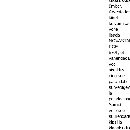
klaaskiudu
ümber.
Arvestade
kiiret
kuivamisae
võite
lisada
NOVASTA
PCE
570P, et
vähendada
vee
sisaldust
ning see
parandab
survetugev
ja
paindeelast
Samuti
võib see
suurendad
kipsi ja
klaaskiudu