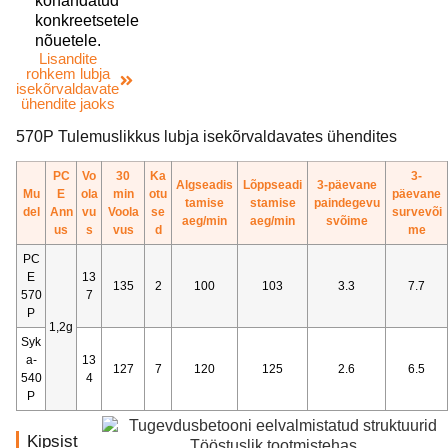
kohandatud
konkreetsetele
nõuetele.
Lisandite
rohkem lubja
isekõrvaldavate
ühendite jaoks
570P Tulemuslikkus lubja isekõrvaldavates ühendites
PC
Vo
30
Ka
3-
Algseadis
Lõppseadi
3-päevane
Mu
E
ola
min
otu
päevane
tamise
stamise
paindegevu
del
Ann
vu
Voola
se
survevõi
aeg/min
aeg/min
svõime
us
s
vus
d
me
PC
E
13
135
2
100
103
3.3
7.7
570
7
P
1,2g
Syk
a-
13
127
7
120
125
2.6
6.5
540
4
P
Kipsist