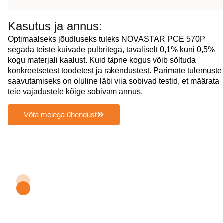
Kasutus ja annus:
Optimaalseks jõudluseks tuleks NOVASTAR PCE 570P
segada teiste kuivade pulbritega, tavaliselt 0,1% kuni 0,5%
kogu materjali kaalust. Kuid täpne kogus võib sõltuda
konkreetsetest toodetest ja rakendustest. Parimate tulemuste
saavutamiseks on oluline läbi viia sobivad testid, et määrata
teie vajadustele kõige sobivam annus.
Võta meiega ühendust
Hankige NOVASTAR
Polykarboksülaat-
superplastifikaator (PCE)
530P tasuta näidist