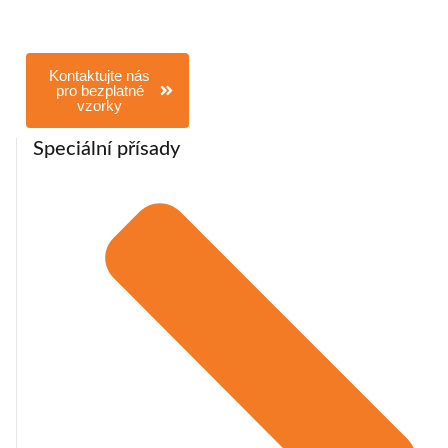
technické listy,
vzorec, zprávy o
testech
Kontaktujte nás
pro bezplatné
vzorky
Speciální přísady