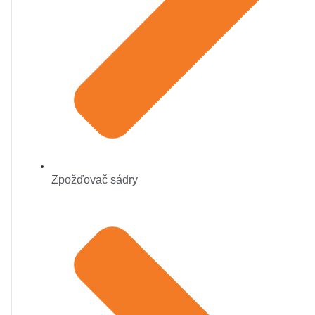
Zpožďovač sádry