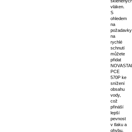
skleněnýc
vláken.
S
ohledem
na
požadavky
na
rychlé
schnutí
můžete
přidat
NOVASTA
PCE
570P ke
snížení
obsahu
vody,
což
přináší
lepší
pevnost
v tlaku a
ohybu.