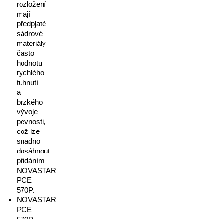
rozložení
mají
předpjaté
sádrové
materiály
často
hodnotu
rychlého
tuhnutí
a
brzkého
vývoje
pevnosti,
což lze
snadno
dosáhnout
přidáním
NOVASTAR
PCE
570P.
NOVASTAR
PCE