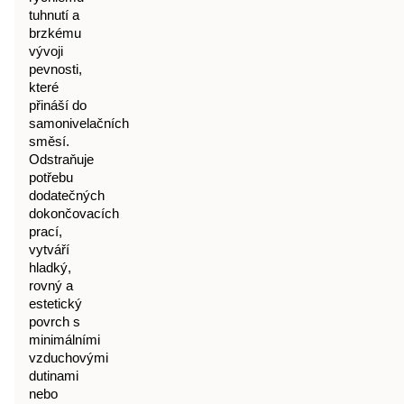
tuhnutí a
brzkému
vývoji
pevnosti,
které
přináší do
samonivelačních
směsí.
Odstraňuje
potřebu
dodatečných
dokončovacích
prací,
vytváří
hladký,
rovný a
estetický
povrch s
minimálními
vzduchovými
dutinami
nebo