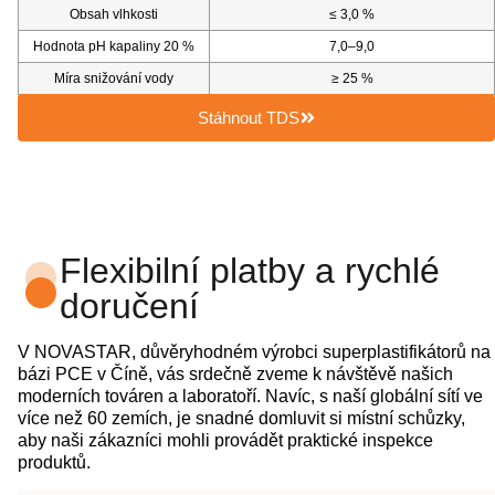
Obsah vlhkosti
≤ 3,0 %
Hodnota pH kapaliny 20 %
7,0–9,0
Míra snižování vody
≥ 25 %
Stáhnout TDS
Flexibilní platby a rychlé
doručení
V NOVASTAR, důvěryhodném výrobci superplastifikátorů na
bázi PCE v Číně, vás srdečně zveme k návštěvě našich
moderních továren a laboratoří. Navíc, s naší globální sítí ve
více než 60 zemích, je snadné domluvit si místní schůzky,
aby naši zákazníci mohli provádět praktické inspekce
produktů.