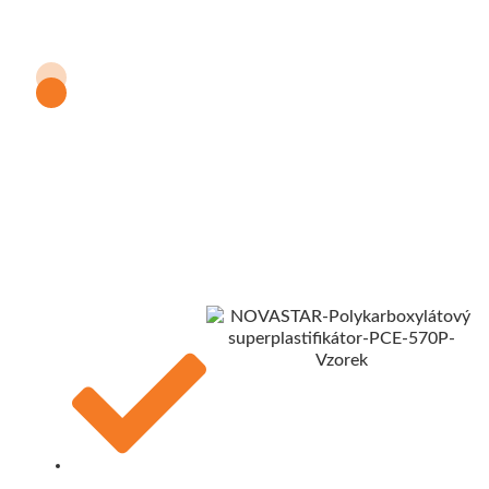
Získejte bezplatný vzorek
polykarboxylátového
superplastifikátoru
NOVASTAR (PCE) 530P
Potřebujete bezplatné vzorky NOVASTAR PCE 570P? Jsme
tu pro vás 24/7! Ať už dáváte přednost e-mailu nebo
WhatsAppu, náš tým je vždy k dispozici, aby vám pomohl.
Naši odborní chemici jsou odhodláni poskytovat špičková
chemická řešení přizpůsobená vašim specifickým potřebám.
Co nabízíme:
Zdarma 100%: