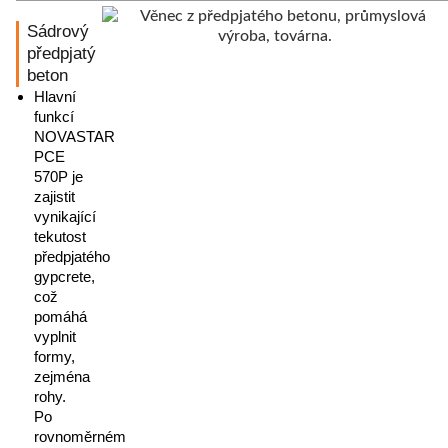
Sádrový
předpjatý
beton
Hlavní
funkcí
NOVASTAR
PCE
570P je
zajistit
vynikající
tekutost
předpjatého
gypcrete,
což
pomáhá
vyplnit
formy,
zejména
rohy.
Po
rovnoměrném