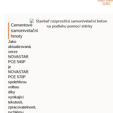
GRC
Cementové
samonivelační
hmoty
Jako
aktualizovaná
verze
NOVASTAR
PCE 540P
je
NOVASTAR
PCE 570P
spolehlivou
volbou
díky
vynikající
tekutosti,
zpracovatelnosti,
rychlému