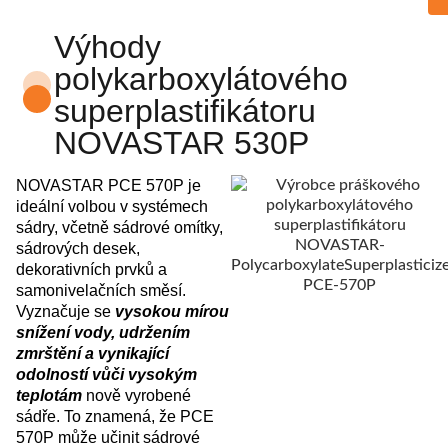
Výhody
polykarboxylátového
superplastifikátoru
NOVASTAR 530P
NOVASTAR PCE 570P je
ideální volbou v systémech
sádry, včetně sádrové omítky,
sádrových desek,
dekorativních prvků a
samonivelačních směsí.
Vyznačuje se
vysokou mírou
snížení vody, udržením
zmrštění a vynikající
odolností vůči vysokým
teplotám
nově vyrobené
sádře. To znamená, že PCE
570P může učinit sádrové