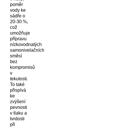
poměr
vody ke
sádře o
20-30 %,
což
umožňuje
přípravu
nízkovodnatých
samonivelačních
směsí
bez
kompromisů
v
tekutosti.
To také
přispívá
ke
zvýšení
pevnosti
v tlaku a
tvrdosti
při