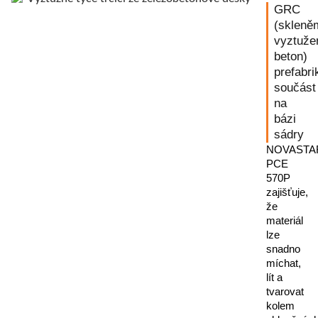
GRC
(skleně
vyztuže
beton)
prefabr
součást
na
bázi
sádry
NOVASTA
PCE
570P
zajišťuje,
že
materiál
lze
snadno
míchat,
lít a
tvarovat
kolem