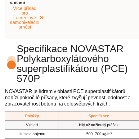
vadami.
Více přísad
pro
cementové
samonivelační
směsi
Specifikace NOVASTAR
Polykarboxylátového
superplastifikátoru (PCE)
570P
NOVASTAR je lídrem v oblasti PCE superplastifikátorů,
nabízí pokročilé přísady, které zvyšují pevnost, odolnost a
zpracovatelnost betonu na celosvětových trzích.
Položky
Specifikace
Vzhled
bílý až nažloutlý prášek
Hustota objemu
500–700 kg/m³