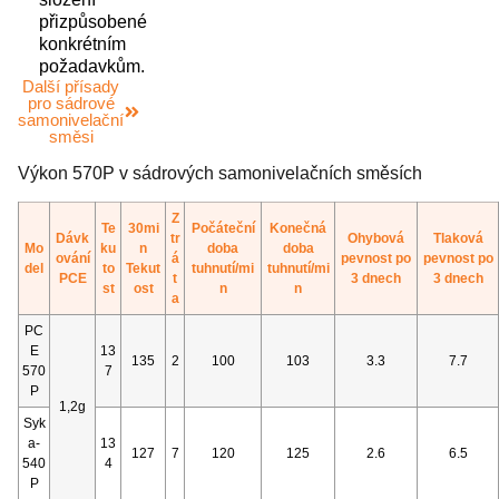
přizpůsobené
konkrétním
požadavkům.
Další přísady
pro sádrové
samonivelační
směsi
Výkon 570P v sádrových samonivelačních směsích
Z
Te
30mi
Počáteční
Konečná
Dávk
tr
Ohybová
Tlaková
Mo
ku
n
doba
doba
ování
á
pevnost po
pevnost po
del
to
Tekut
tuhnutí/mi
tuhnutí/mi
PCE
t
3 dnech
3 dnech
st
ost
n
n
a
PC
E
13
135
2
100
103
3.3
7.7
570
7
P
1,2g
Syk
a-
13
127
7
120
125
2.6
6.5
540
4
P