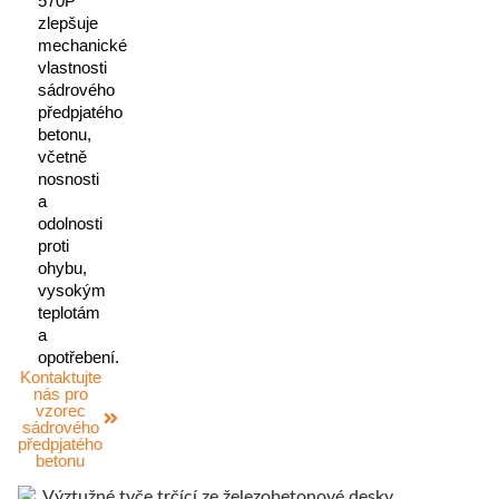
570P
zlepšuje
mechanické
vlastnosti
sádrového
předpjatého
betonu,
včetně
nosnosti
a
odolnosti
proti
ohybu,
vysokým
teplotám
a
opotřebení.
Kontaktujte
nás pro
vzorec
sádrového
předpjatého
betonu