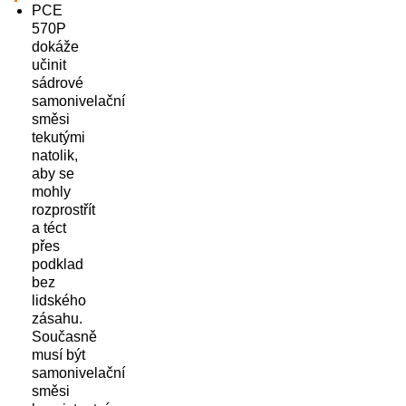
PCE
570P
dokáže
učinit
sádrové
samonivelační
směsi
tekutými
natolik,
aby se
mohly
rozprostřít
a téct
přes
podklad
bez
lidského
zásahu.
Současně
musí být
samonivelační
směsi