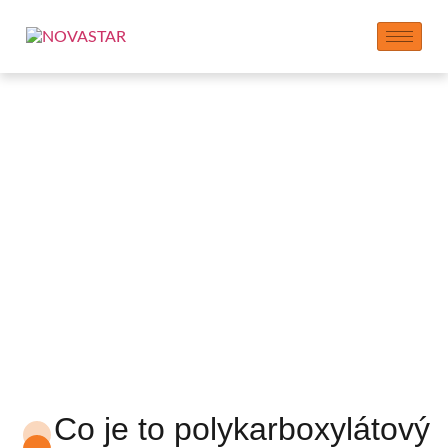
NOVASTAR Sádrový
speciální
polykarboxylátový
superplastifikátor
Co je to polykarboxylátový