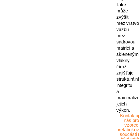
Také
může
zvýšit
mezivrstv
vazbu
mezi
sádrovou
matricí a
skleněným
vlákny,
čímž
zajišťuje
strukturální
integritu
a
maximalizu
jejich
výkon.
Kontaktuj
nás pro
vzorec
prefabriko
součásti 
bázi sád