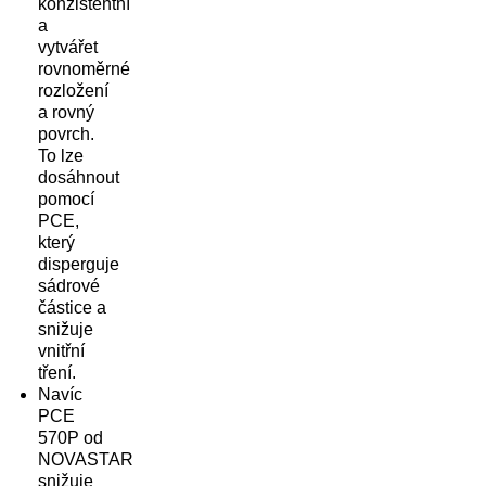
konzistentní
a
vytvářet
rovnoměrné
rozložení
a rovný
povrch.
To lze
dosáhnout
pomocí
PCE,
který
disperguje
sádrové
částice a
snižuje
vnitřní
tření.
Navíc
PCE
570P od
NOVASTAR
snižuje