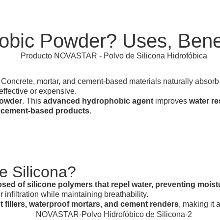
obic Powder? Uses, Benef
. Concrete, mortar, and cement-based materials naturally absorb
effective or expensive.
Powder
. This
advanced hydrophobic agent
improves
water re
r cement-based products
.
e Silicona?
ed of silicone polymers that repel water, preventing moistu
infiltration while maintaining breathability.
oint fillers, waterproof mortars, and cement renders
, making it 