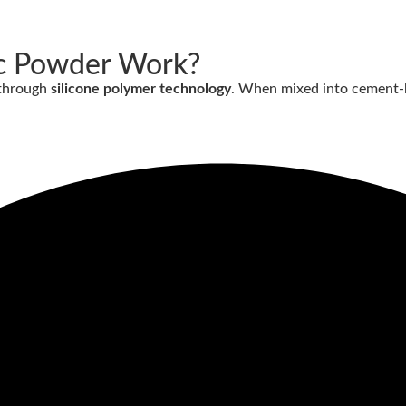
c Powder Work?
 through
silicone polymer technology
. When mixed into cement-b