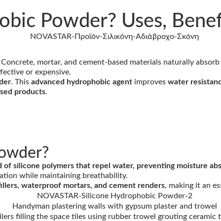
obic Powder? Uses, Benefi
. Concrete, mortar, and cement-based materials naturally absorb
ffective or expensive.
der
. This
advanced hydrophobic agent
improves
water resistanc
ased products
.
Powder?
f silicone polymers that repel water, preventing moisture abso
ation while maintaining breathability.
nt fillers, waterproof mortars, and cement renders
, making it an e