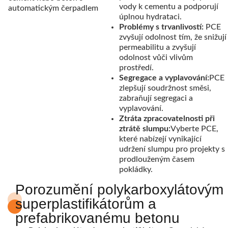
vody k cementu a podporují
úplnou hydrataci.
Problémy s trvanlivostí:
PCE
zvyšují odolnost tím, že snižují
permeabilitu a zvyšují
odolnost vůči vlivům
prostředí.
Segregace a vyplavování:
PCE
zlepšují soudržnost směsi,
zabraňují segregaci a
vyplavování.
Ztráta zpracovatelnosti při
ztrátě slumpu:
Vyberte PCE,
které nabízejí vynikající
udržení slumpu pro projekty s
prodlouženým časem
pokládky.
Porozumění polykarboxylátovým
superplastifikátorům a
prefabrikovanému betonu