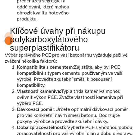
předcházejí segregaci a
oddělování, které mohou
ohrozit kvalitu hotového
produktu.
Klíčové úvahy při nákupu
polykarboxylátového
superplastifikátoru
Výběr správného PCE pro vaši betonárnu vyžaduje pečlivé
zvážení několika faktorů:
Kompatibilita s cementem:
Zajistěte, aby byl PCE
kompatibilní s typem cementu používaným ve vaší
výrobě. Proveďte zkušební směsi k posouzení
kompatibility.
Vlastnosti kameniva:
Typ a třída kameniva mohou
ovlivnit výkon PCE. Zvažte vlastnosti kameniva při
výběru PCE.
Dávkovací poměr:
Určete optimální dávkovací poměr
pro váš konkrétní návrh směsi betonu. Dodržujte
pokyny výrobce a proveďte zkušební dávky.
Doba zpracovatelnosti:
Vyberte PCE s vhodnou dobou
zpracovatelnosti pro váš výrobní plán a dobu přepravy.