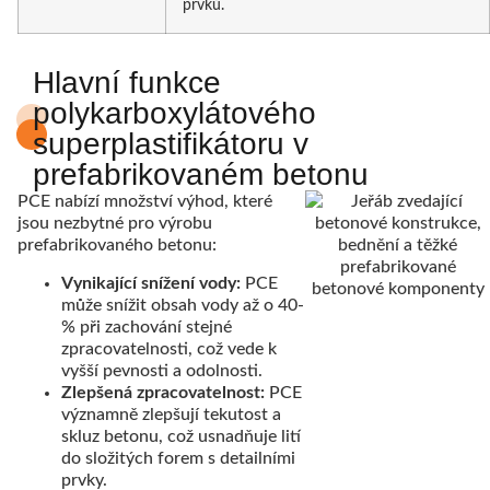
prvků.
Hlavní funkce
polykarboxylátového
superplastifikátoru v
prefabrikovaném betonu
PCE nabízí množství výhod, které
jsou nezbytné pro výrobu
prefabrikovaného betonu:
Vynikající snížení vody:
PCE
může snížit obsah vody až o 40-
% při zachování stejné
zpracovatelnosti, což vede k
vyšší pevnosti a odolnosti.
Zlepšená zpracovatelnost:
PCE
významně zlepšují tekutost a
skluz betonu, což usnadňuje lití
do složitých forem s detailními
prvky.