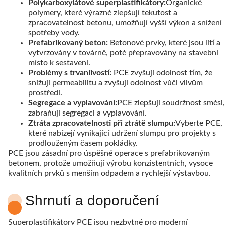
Polykarboxylátové superplastifikátory:
Organické
polymery, které výrazně zlepšují tekutost a
zpracovatelnost betonu, umožňují vyšší výkon a snížení
spotřeby vody.
Prefabrikovaný beton:
Betonové prvky, které jsou lití a
vytvrzovány v továrně, poté přepravovány na stavební
místo k sestavení.
Problémy s trvanlivostí:
PCE zvyšují odolnost tím, že
snižují permeabilitu a zvyšují odolnost vůči vlivům
prostředí.
Segregace a vyplavování:
PCE zlepšují soudržnost směsi,
zabraňují segregaci a vyplavování.
Ztráta zpracovatelnosti při ztrátě slumpu:
Vyberte PCE,
které nabízejí vynikající udržení slumpu pro projekty s
prodlouženým časem pokládky.
PCE jsou zásadní pro úspěšné operace s prefabrikovaným
betonem, protože umožňují výrobu konzistentních, vysoce
kvalitních prvků s menším odpadem a rychlejší výstavbou.
Shrnutí a doporučení
Superplastifikátory PCE jsou nezbytné pro moderní