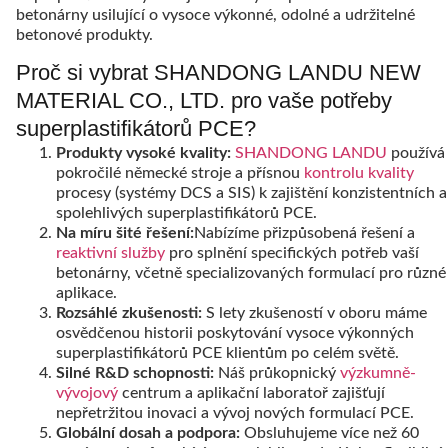
betonárny usilující o vysoce výkonné, odolné a udržitelné
betonové produkty.
Proč si vybrat SHANDONG LANDU NEW
MATERIAL CO., LTD. pro vaše potřeby
superplastifikátorů PCE?
Produkty vysoké kvality:
SHANDONG LANDU
používá
pokročilé německé stroje a přísnou
kontrolu kvality
procesy (systémy DCS a SIS) k zajištění konzistentních a
spolehlivých superplastifikátorů PCE.
Na míru šité řešení:
Nabízíme přizpůsobená řešení a
reaktivní služby
pro splnění specifických potřeb vaší
betonárny, včetně specializovaných formulací pro různé
aplikace.
Rozsáhlé zkušenosti:
S lety zkušeností v oboru máme
osvědčenou historii poskytování vysoce výkonných
superplastifikátorů PCE klientům po celém světě.
Silné R&D schopnosti:
Náš průkopnický
výzkumně-
vývojový
centrum a aplikační laboratoř zajišťují
nepřetržitou inovaci a vývoj nových formulací PCE.
Globální dosah a podpora:
Obsluhujeme více než 60