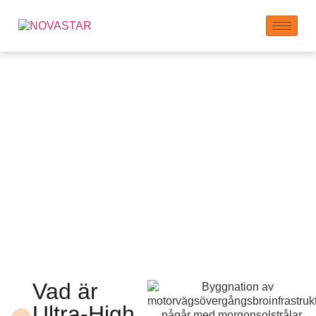
Ultra-High Performance
Concrete (UHPC)
tillsatser
Vad är
Ultra-High