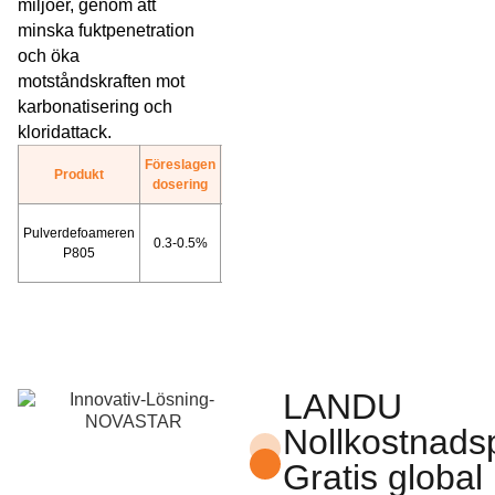
miljöer, genom att
minska fuktpenetration
och öka
motståndskraften mot
karbonatisering och
kloridattack.
Föreslagen
Produkt
Mer
dosering
Ladda
Pulverdefoameren
0.3-0.5%
ner
P805
TDS
LANDU
Nollkostnads
Gratis global