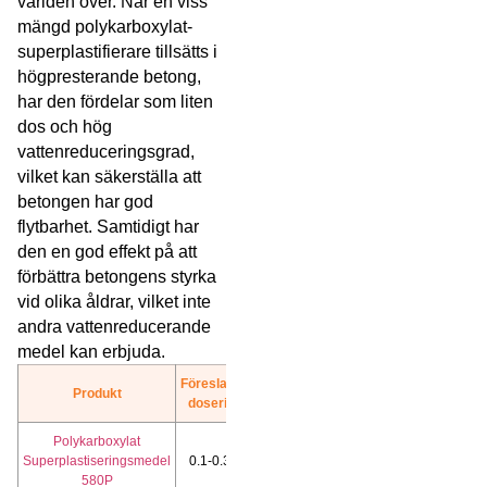
världen över. När en viss
mängd polykarboxylat-
superplastifierare tillsätts i
högpresterande betong,
har den fördelar som liten
dos och hög
vattenreduceringsgrad,
vilket kan säkerställa att
betongen har god
flytbarhet. Samtidigt har
den en god effekt på att
förbättra betongens styrka
vid olika åldrar, vilket inte
andra vattenreducerande
medel kan erbjuda.
Föreslagen
Produkt
Mer
dosering
Polykarboxylat
Ladda
Superplastiseringsmedel
0.1-0.3%
ner
580P
TDS