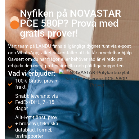
Nyfiken på NOVASTAR
PCE 580P? Prova med
gratis prover!
Vårt team på LANDU finns tillgängligt dygnet runt via e-post
och WhatsApp, vilket säkerställer att du får omedelbar hjälp.
Oavsett om du har frågor eller behöver råd är vi redo att
erbjuda den mest professionella och pålitliga supporten.
Vad vi erbjuder:
100% Gratis: prov +
frakt
Snabb leverans: via
FedEx/DHL, 7–15
dagar
Allt-i-ett-tjänst: prov
+ broschyr, tekniska
datablad, formel,
testrapporter