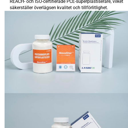
REACH- och ISO-certifierade PCE-superplastiserare, vilket
säkerställer överlägsen kvalitet och tillförlitlighet.