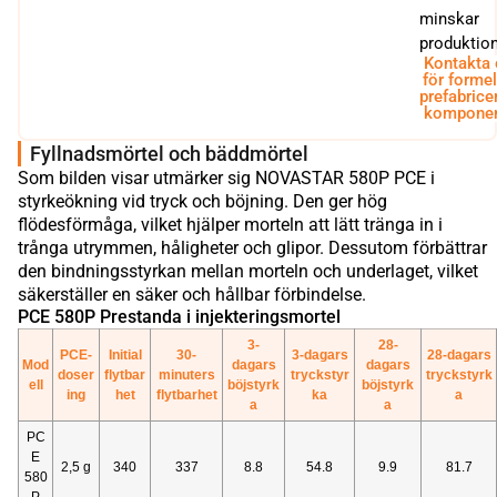
minskar
produktion
Kontakta
för formel
prefabrice
komponen
Fyllnadsmörtel och bäddmörtel
Som bilden visar utmärker sig NOVASTAR 580P PCE i
styrkeökning vid tryck och böjning. Den ger hög
flödesförmåga, vilket hjälper morteln att lätt tränga in i
trånga utrymmen, håligheter och glipor. Dessutom förbättrar
den bindningsstyrkan mellan morteln och underlaget, vilket
säkerställer en säker och hållbar förbindelse.
PCE 580P Prestanda i injekteringsmortel
3-
28-
PCE-
Initial
30-
3-dagars
28-dagars
Mod
dagars
dagars
doser
flytbar
minuters
tryckstyr
tryckstyrk
ell
böjstyrk
böjstyrk
ing
het
flytbarhet
ka
a
a
a
PC
E
2,5 g
340
337
8.8
54.8
9.9
81.7
580