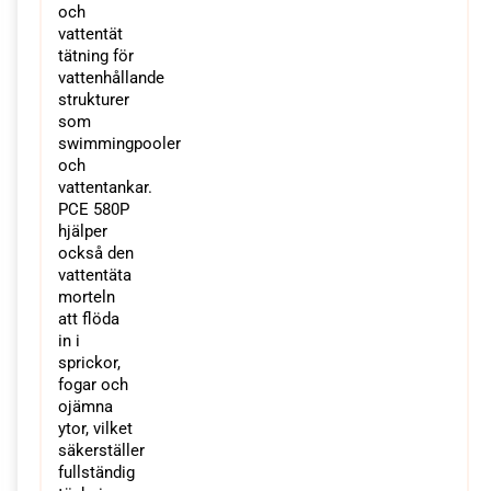
och
vattentät
tätning för
vattenhållande
strukturer
som
swimmingpooler
och
vattentankar.
PCE 580P
hjälper
också den
vattentäta
morteln
att flöda
in i
sprickor,
fogar och
ojämna
ytor, vilket
säkerställer
fullständig