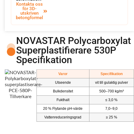
Kontakta oss
för 3D-
utskriven
betongformel
NOVASTAR Polycarboxylat
Superplastifierare 530P
Specifikation
Varor
Specifikation
Utseende
vit till gulaktig pulver
Bulkdensitet
500–700 kg/m³
Fukthalt
≤ 3,0 %
20 % Flytande pH-värde
7,0–9,0
Vattenreduceringsgrad
≥ 25 %