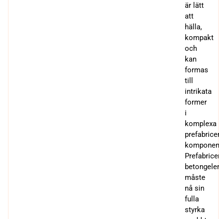
är lätt
att
hälla,
kompakt
och
kan
formas
till
intrikata
former
i
komplexa
prefabrice
komponent
Prefabrice
betongele
måste
nå sin
fulla
styrka