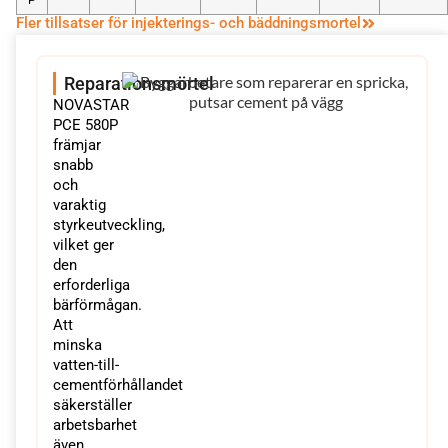
P
Fler tillsatser för injekterings- och bäddningsmortel
Reparationsmörtel
NOVASTAR
PCE 580P
främjar
snabb
och
varaktig
styrkeutveckling,
vilket ger
den
erforderliga
bärförmågan.
Att
minska
vatten-till-
cementförhållandet
säkerställer
arbetsbarhet
även