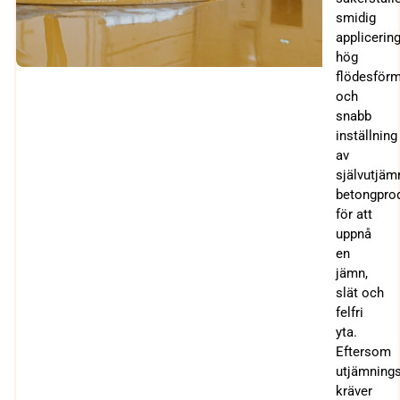
smidig
applicering
hög
flödesför
och
snabb
inställning
av
självutjä
betongprod
för att
uppnå
en
jämn,
slät och
felfri
yta.
Eftersom
utjämning
kräver