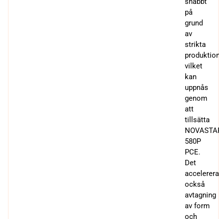
snabbt
på
grund
av
strikta
produktio
vilket
kan
uppnås
genom
att
tillsätta
NOVASTA
580P
PCE.
Det
accelerera
också
avtagning
av form
och