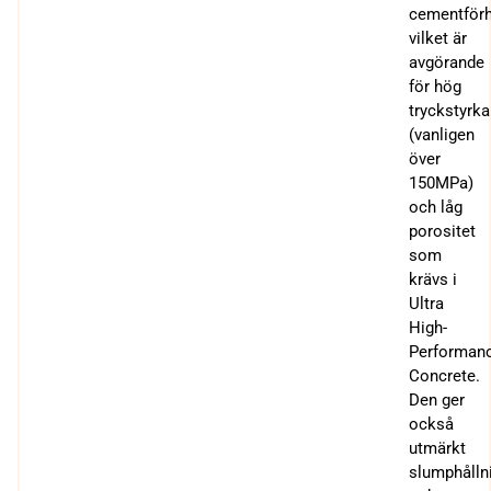
cementförh
vilket är
avgörande
för hög
tryckstyrka
(vanligen
över
150MPa)
och låg
porositet
som
krävs i
Ultra
High-
Performan
Concrete.
Den ger
också
utmärkt
slumphålln