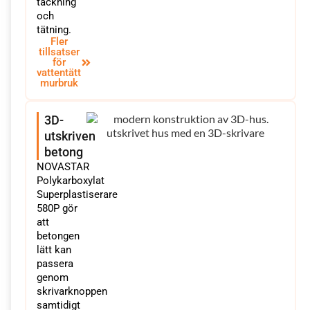
täckning
och
tätning.
Fler
tillsatser
för
vattentätt
murbruk
3D-
utskriven
betong
NOVASTAR
Polykarboxylat
Superplastiserare
580P gör
att
betongen
lätt kan
passera
genom
skrivarknoppen
samtidigt