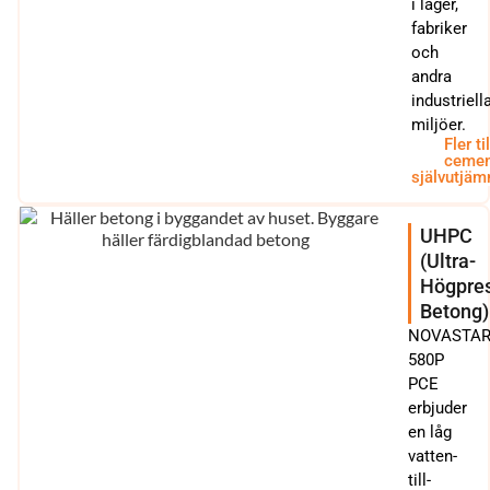
i lager,
fabriker
och
andra
industriell
miljöer.
Fler ti
cemen
självutjäm
UHPC
(Ultra-
Högpre
Betong)
NOVASTA
580P
PCE
erbjuder
en låg
vatten-
till-