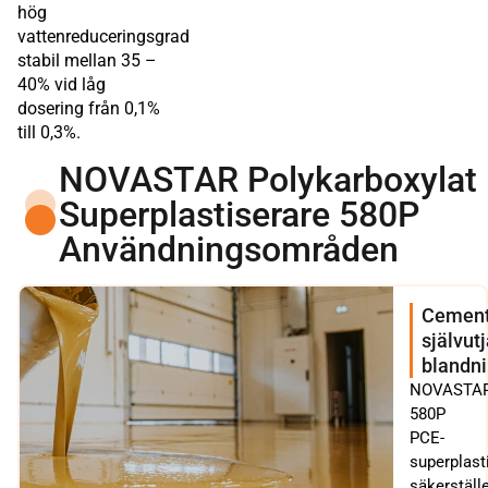
hög
vattenreduceringsgrad
stabil mellan 35 –
40% vid låg
dosering från 0,1%
till 0,3%.
NOVASTAR Polykarboxylat
Superplastiserare 580P
Användningsområden
Cemen
självu
blandn
NOVASTA
580P
PCE-
superplast
säkerställ