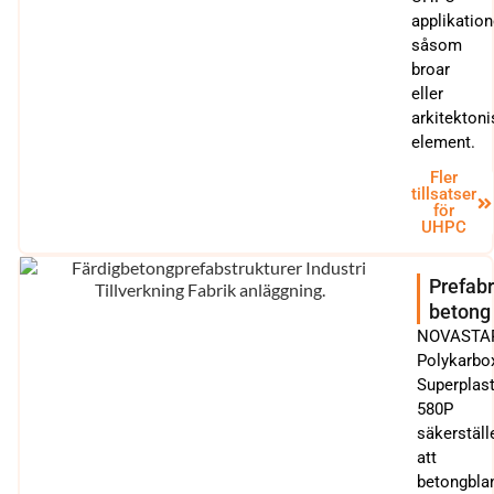
applikation
såsom
broar
eller
arkitekton
element.
Fler
tillsatser
för
UHPC
Prefab
betong
NOVASTA
Polykarbo
Superplast
580P
säkerställ
att
betongbla