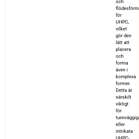
och
flödesför
för
UHPC,
vilket
gör den
lätt att
placera
och
forma
även i
komplexa
former.
Detta är
särskilt
viktigt
för
tunnväggig
eller
intrikata
UHPC-