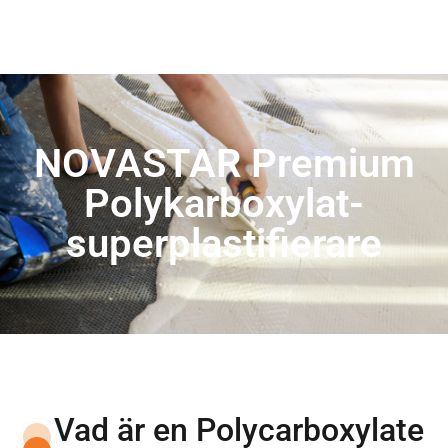
NOVASTAR Premium
Polykarboxylat-
superplastifierare
Vad är en Polycarboxylate