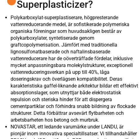
Superplasticizer?
Polykarboxylat-superplastiserare, högpresterande
vattenreducerande medel, är sofistikerade polymeriska
organiska föreningar som huvudsakligen består av
polykarboxylater, syntetiserade genom
graftcopolymerisation. Jämfört med traditionella
lignosulfonatbaserade och naftalinsbaserade
vattenreducerare har de oöverträffade fördelar, inklusive
mycket anpassningsbara molekylstrukturer, exceptionell
vattenreduceringsverkan på upp till 40%, låga
doseringskrav och överlägsen kompatibilitet. Deras
karakteristiska gaffel-liknande arkitektur bildar ett effektivt
absorptionslager, som utnyttjar både elektrostatisk
repulsion och steriska hinder för att dispergera
cementpartiklar och förhindra snabb bildning av flockade
strukturer. Detta förbättrar avsevärt flytbarheten och
arbetsbarheten hos betong och murbruk.
NOVASTAR, ett ledande varumärke under LANDU, är
pionjär inom innovativa specialtillsatser. Vi tillhandahåller