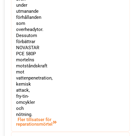
under
utmanande
förhållanden
som
overheadytor.
Dessutom
förbättrar
NOVASTAR
PCE 580P
mortelns
motståndskraft
mot
vattenpenetration,
kemisk
attack,
fry-tin-
omcykler
och
nötning.
Fler tillsatser för
reparationsmörtel