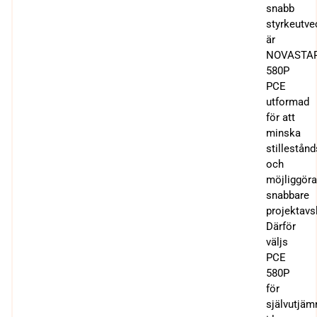
snabb
styrkeutve
är
NOVASTA
580P
PCE
utformad
för att
minska
stillestånd
och
möjliggör
snabbare
projektavsl
Därför
väljs
PCE
580P
för
självutjäm