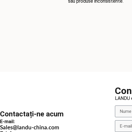
sau produse inconsistente.
Con
LANDU es
Contactați-ne acum
E-mail:
Sales@landu-china.com