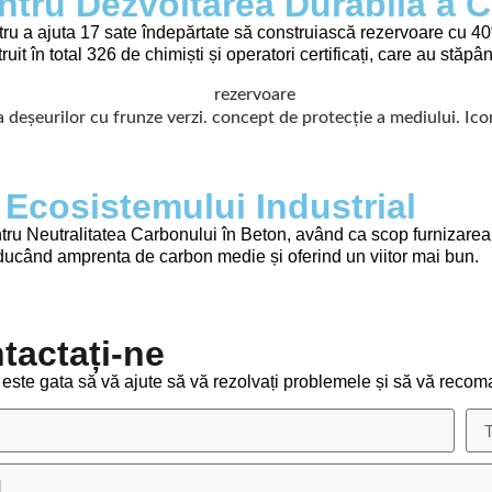
entru Dezvoltarea Durabilă a 
 a ajuta 17 sate îndepărtate să construiască rezervoare cu 40%
it în total 326 de chimiști și operatori certificați, care au stăpâ
a Ecosistemului Industrial
 Neutralitatea Carbonului în Beton, având ca scop furnizarea d
reducând amprenta de carbon medie și oferind un viitor mai bun.
tactați-ne
te gata să vă ajute să vă rezolvați problemele și să vă recoma