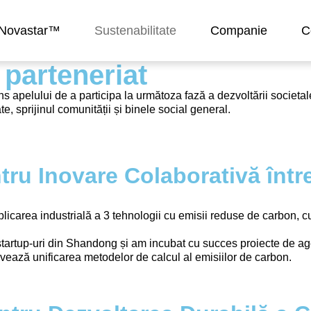
i Novastar™
Sustenabilitate
Companie
C
 parteneriat
apelului de a participa la următoza fază a dezvoltării societale
, sprijinul comunității și binele social general.
ru Inovare Colaborativă între
icarea industrială a 3 tehnologii cu emisii reduse de carbon, cum
 startup-uri din Shandong și am incubat cu succes proiecte de ag
vează unificarea metodelor de calcul al emisiilor de carbon.