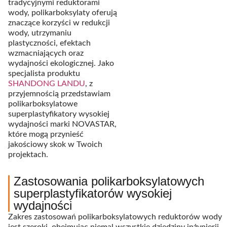
tradycyjnymi reduktorami
wody, polikarboksylaty oferują
znaczące korzyści w redukcji
wody, utrzymaniu
plastyczności, efektach
wzmacniających oraz
wydajności ekologicznej. Jako
specjalista produktu
SHANDONG LANDU
, z
przyjemnością przedstawiam
polikarboksylatowe
superplastyfikatory wysokiej
wydajności marki NOVASTAR,
które mogą przynieść
jakościowy skok w Twoich
projektach.
Zastosowania polikarboksylatowych
superplastyfikatorów wysokiej
wydajności
Zakres zastosowań polikarboksylatowych reduktorów wody
jest szeroki, obejmując niemal wszystkie dziedziny inżynierii