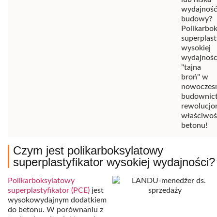
wydajnoś
budowy?
Polikarbo
superplast
wysokiej
wydajnośc
"tajna
broń" w
nowoczes
budownict
rewolucjon
właściwoś
betonu!
Czym jest polikarboksylatowy
superplastyfikator wysokiej wydajności?
Polikarboksylatowy
superplastyfikator (PCE)
jest
wysokowydajnym dodatkiem
do betonu. W porównaniu z