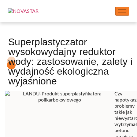
Superplastyczator
wysokowydajny reduktor
wody: zastosowanie, zalety i
wydajność ekologiczna
wyjaśnione
Czy
napotykas
problemy
takie jak
niewystar
wytrzymał
betonu
lub niska