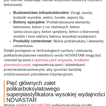
betonowej:
Budownictwo infrastrukturalne:
Drogi, mosty,
budynki wysokie, metro, tunele, zapory itp.
Betony specjalne:
Prefabrykowane elementy
betonowe, beton z rur stalowych, beton
samoczyszczący, beton sprężony, beton o klarownej
wodzie i inne sektory betonu wysokiej wydajności.
Produkty cementowe:
Różne prefabrykaty i elementy
cementowe.
Dzięki postępom w technologiach syntezy i mieszania,
polikarboksylatowe reduktory wody NOVASTAR mogą być
również łączone z
opóźniaczami wiązania
,
środkami
pianotwórczymi
, napowietrzaczami i składnikami
przeciwzamarzaniowymi, aby sprostać bardziej
zróżnicowanym potrzebom inżynieryjnym.
Pięć głównych zalet
polikarboksylatowego
superplastyfikatora wysokiej wydajności
NOVASTAR
Wybór
MARKA NOVASTAR
polikarboksylowe środki