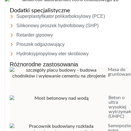
Dodatki specjalistyczne
Superplastyfikator polikarboksylowy (PCE)
Silikonowy proszek hydrofobowy (SHP)
Retarder gipsowy
Proszek odgazowujący
Hydroksypropylowy eter skrobiowy
Różnorodne zastosowania
Masa do
gruntowan
Beton o
ultra
wysokiej
wytrzymał
(UHPC)
Samopozio
masa