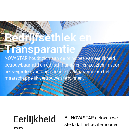
Bedrijfsethiek en
Transparantie
NOVASTAR houdt zich aan de principes van eerlijkheid,
betrouwbaarheid en ethisch handelen, en zet zich in voor
het vergroten van operationele transparantie om het
maatschappelijk vertrouwen te winnen.
Eerlijkheid
Bij NOVASTAR geloven we
sterk dat het achterhouden
en