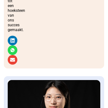
tot
een
hoeksteen
van
ons
succes
gemaakt.
Regionaal
Verkoopmanager,
Midden-
Oosten
Zoe