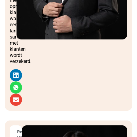
met
oprechte
klantzorg,
waardoor
een
langdurige
samenwerking
met
klanten
wordt
verzekerd.
Regionaal