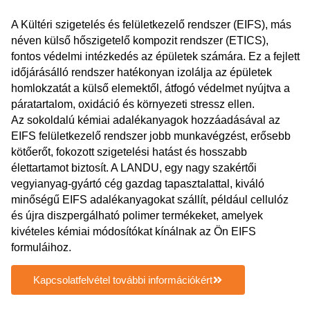
A Kültéri szigetelés és felületkezelő rendszer (EIFS), más
néven külső hőszigetelő kompozit rendszer (ETICS),
fontos védelmi intézkedés az épületek számára. Ez a fejlett
időjárásálló rendszer hatékonyan izolálja az épületek
homlokzatát a külső elemektől, átfogó védelmet nyújtva a
páratartalom, oxidáció és környezeti stressz ellen.
Az sokoldalú kémiai adalékanyagok hozzáadásával az
EIFS felületkezelő rendszer jobb munkavégzést, erősebb
kötőerőt, fokozott szigetelési hatást és hosszabb
élettartamot biztosít. A LANDU, egy nagy szakértői
vegyianyag-gyártó cég gazdag tapasztalattal, kiváló
minőségű EIFS adalékanyagokat szállít, például cellulóz
és újra diszpergálható polimer termékeket, amelyek
kivételes kémiai módosítókat kínálnak az Ön EIFS
formuláihoz.
Kapcsolatfelvétel további információkért