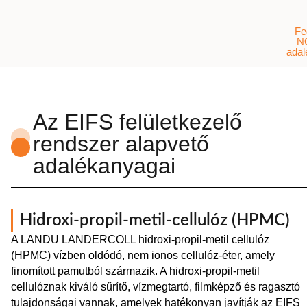
Fe
N
adal
Az EIFS felületkezelő
rendszer alapvető
adalékanyagai
Hidroxi-propil-metil-cellulóz (HPMC)
A LANDU LANDERCOLL hidroxi-propil-metil cellulóz
(HPMC) vízben oldódó, nem ionos cellulóz-éter, amely
finomított pamutból származik. A hidroxi-propil-metil
cellulóznak kiváló sűrítő, vízmegtartó, filmképző és ragasztó
tulajdonságai vannak, amelyek hatékonyan javítják az EIFS