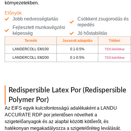
környezetekben.
Előnyök
Jobb nedvességtartás
Csökkent zsugorodás és
repedés
Fejlesztett munkavégzési
képesség
Jó hőstabilitás
Termék
Javasolt adagolás
Többet
TDS letöltése
LANDERCOLL EM100
0.1-0.5%
TDS letöltése
LANDERCOLL EM200
0.1-0.5%
Redispersible Latex Por (Redispersible
Polymer Por)
Az EIFS egyik kulcsfontosságú adalékaként a LANDU
ACCURATE RDP por jelentősen növelheti a
szigetelőanyagok és az alapfal közötti kötőerőt, és
hatékonyan megakadályozza a szigetelőréteg leválását.