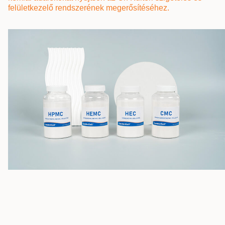
felületkezelő rendszerének megerősítéséhez.