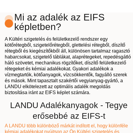
Mi az adalék az EIFS
képletben?
A Kültéri szigetelés és felületkezelő rendszer egy
kötőrétegből, szigetelőrétegből, glettelési rétegből, díszítő
rétegből és kiegészítőkből áll, különösen tartalmaz ragasztó
habarcsokat, szigetelő táblákat, alaprétegeket, repedésgátló
háló szövetet, mechanikus rögzítőket, díszítő felületkezelő
rétegeket és kémiai adalékokat. Gyakori adalékok a
vízmegtartók, kötőanyagok, vízcsökkentők, fagyálló szerek
és mások. Mint tapasztalt szakértői vegyianyag-gyártó, a
LANDU elkötelezett az optimális adalék megoldás
biztosítása iránt az EIFS képlet számára.
LANDU Adalékanyagok - Tegye
erősebbé az EIFS-t
A LANDU több különböző márkát indított el, hogy különféle
kémiai adalékokat nyújtson az Ön Kültéri szigetelés és