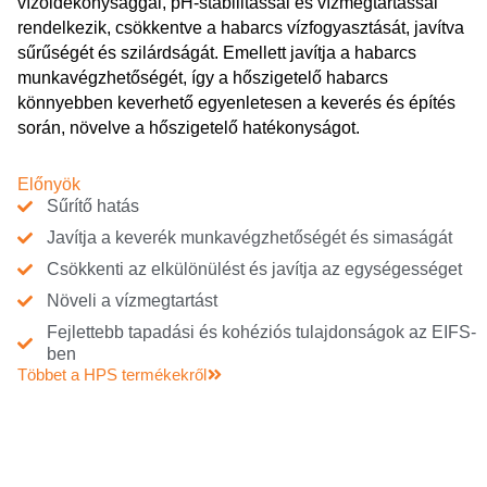
vízoldékonysággal, pH-stabilitással és vízmegtartással
rendelkezik, csökkentve a habarcs vízfogyasztását, javítva
sűrűségét és szilárdságát. Emellett javítja a habarcs
munkavégzhetőségét, így a hőszigetelő habarcs
könnyebben keverhető egyenletesen a keverés és építés
során, növelve a hőszigetelő hatékonyságot.
Előnyök
Sűrítő hatás
Javítja a keverék munkavégzhetőségét és simaságát
Csökkenti az elkülönülést és javítja az egységességet
Növeli a vízmegtartást
Fejlettebb tapadási és kohéziós tulajdonságok az EIFS-
ben
Többet a HPS termékekről