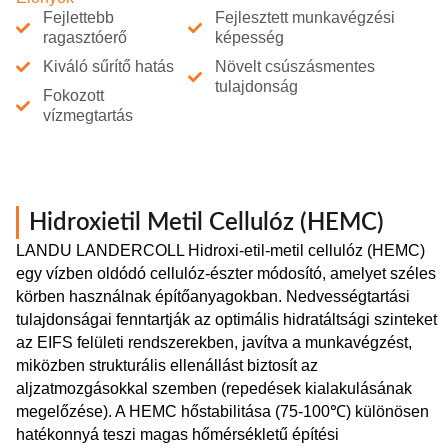
Fejlettebb
Fejlesztett munkavégzési
ragasztóerő
képesség
Kiváló sűrítő hatás
Növelt csúszásmentes
tulajdonság
Fokozott
vízmegtartás
Hidroxietil Metil Cellulóz (HEMC)
LANDU LANDERCOLL Hidroxi-etil-metil cellulóz (HEMC)
egy vízben oldódó cellulóz-észter módosító, amelyet széles
körben használnak építőanyagokban. Nedvességtartási
tulajdonságai fenntartják az optimális hidratáltsági szinteket
az EIFS felületi rendszerekben, javítva a munkavégzést,
miközben strukturális ellenállást biztosít az
aljzatmozgásokkal szemben (repedések kialakulásának
megelőzése). A HEMC hőstabilitása (75-100℃) különösen
hatékonnyá teszi magas hőmérsékletű építési