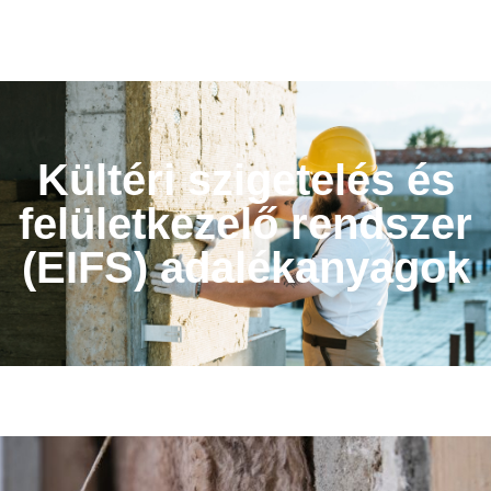
Kültéri szigetelés és
felületkezelő rendszer
(EIFS) adalékanyagok