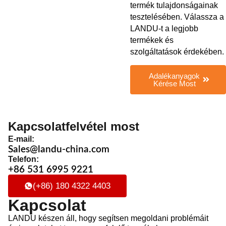
termék tulajdonságainak
tesztelésében. Válassza a
LANDU-t a legjobb
termékek és
szolgáltatások érdekében.
Adalékanyagok
Kérése Most
Kapcsolatfelvétel most
E-mail:
Sales@landu-china.com
Telefon:
+86 531 6995 9221
(+86) 180 4322 4403
Kapcsolat
LANDU készen áll, hogy segítsen megoldani problémáit