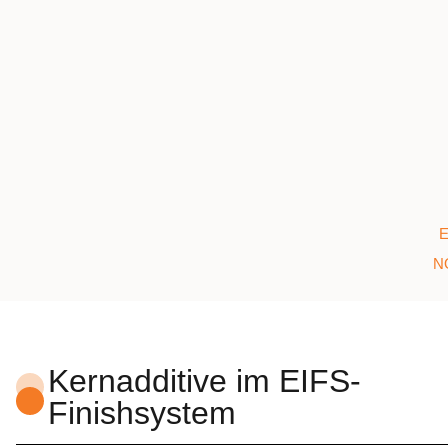
E
N
Kernadditive im EIFS-
Finishsystem