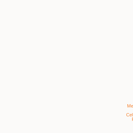
Me
Cel