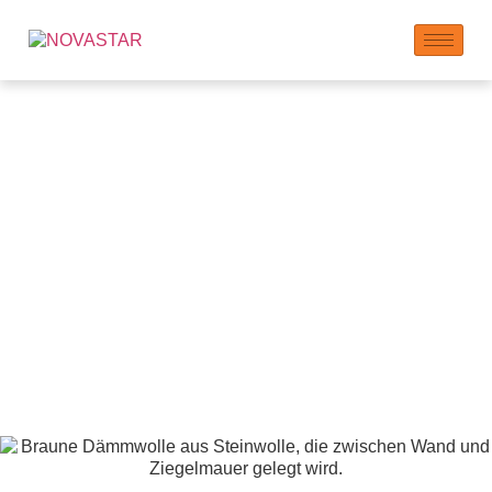
Additive für
Außenwärmedämm-
und Verputzsysteme
(EIFS)