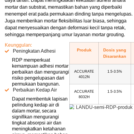
daya tahan. Dapat meningkatkan kekuatan adhesi antara
mortar dan substrat, memastikan bahan yang diperbaiki
menempel erat pada permukaan dinding tanpa mengelupas.
Juga memberikan mortar fleksibilitas luar biasa, sehingga
dapat menyesuaikan dengan deformasi kecil tanpa retak,
sehingga memperpanjang umur layanan mortar grouting.
Keunggulan:
Produk
Dosis yang
Peningkatan Adhesi
Disarankan
RDP memperkuat
kemampuan adhesi mortar
perbaikan dan mengurangi
ACCURATE
1.5-3.5%
4012N
risiko pengelupasan dari
permukaan bangunan.
Perbaikan Kedap Air
ACCURATE
1.5-3.5%
8032H
Dapat membentuk lapisan
pelindung kedap air di
dalam mortar, secara
signifikan mengurangi
tingkat absorpsi air dan
meningkatkan ketahanan