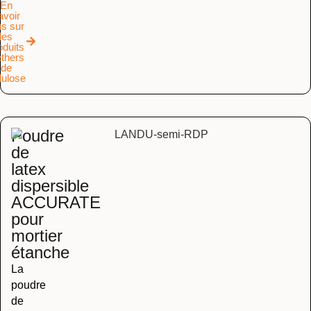
En
avoir
us sur
les
oduits
éthers
de
lulose
Poudre
de
latex
dispersible
ACCURATE
pour
mortier
étanche
La
poudre
de