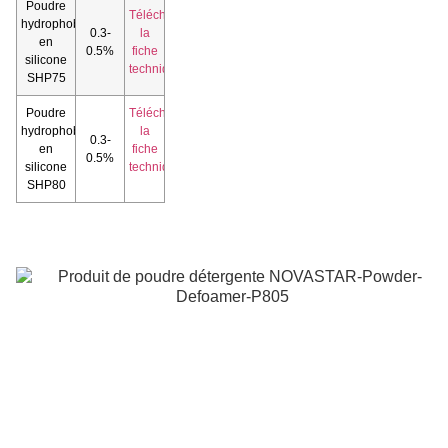
Poudre
Télécharger
hydrophobe
0.3-
la
en
0.5%
fiche
silicone
technique
SHP75
Poudre
Télécharger
hydrophobe
la
0.3-
en
fiche
0.5%
silicone
technique
SHP80