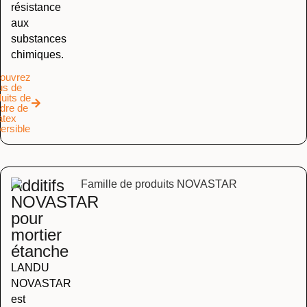
résistance
aux
substances
chimiques.
ouvrez
us de
uits de
dre de
atex
ersible
Additifs
NOVASTAR
pour
mortier
étanche
LANDU
NOVASTAR
est