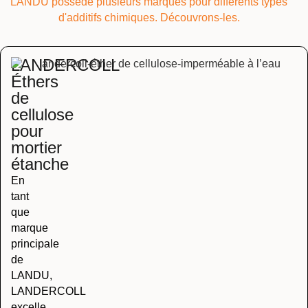
LANDU possède plusieurs marques pour différents types
d'additifs chimiques. Découvrons-les.
LANDERCOLL
Éthers
de
cellulose
pour
mortier
étanche
En
tant
que
marque
principale
de
LANDU,
LANDERCOLL
excelle