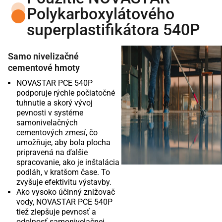
Polykarboxylátového
superplastifikátora 540P
Samo nivelizačné
cementové hmoty
NOVASTAR PCE 540P
podporuje rýchle počiatočné
tuhnutie a skorý vývoj
pevnosti v systéme
samonivelačných
cementových zmesí, čo
umožňuje, aby bola plocha
pripravená na ďalšie
spracovanie, ako je inštalácia
podláh, v kratšom čase. To
zvyšuje efektivitu výstavby.
Ako vysoko účinný znižovač
vody, NOVASTAR PCE 540P
tiež zlepšuje pevnosť a
odolnosť samonivelačnej