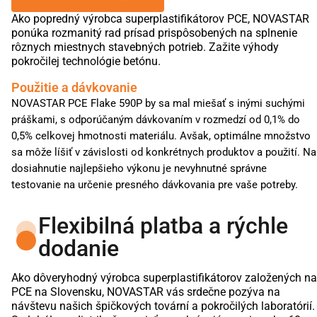
Ako popredný výrobca superplastifikátorov PCE, NOVASTAR
ponúka rozmanitý rad prísad prispôsobených na splnenie
rôznych miestnych stavebných potrieb. Zažite výhody
pokročilej technológie betónu.
Použitie a dávkovanie
NOVASTAR PCE Flake 590P by sa mal miešať s inými suchými
práškami, s odporúčaným dávkovaním v rozmedzí od 0,1% do
0,5% celkovej hmotnosti materiálu. Avšak, optimálne množstvo
sa môže líšiť v závislosti od konkrétnych produktov a použití. Na
dosiahnutie najlepšieho výkonu je nevyhnutné správne
testovanie na určenie presného dávkovania pre vaše potreby.
Flexibilná platba a rýchle
dodanie
Ako dôveryhodný výrobca superplastifikátorov založených na
PCE na Slovensku, NOVASTAR vás srdečne pozýva na
návštevu našich špičkových tovární a pokročilých laboratórií.