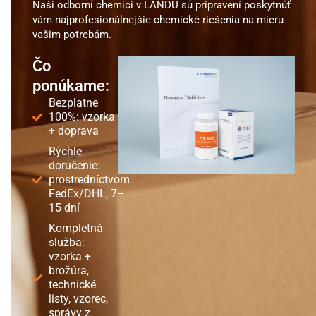
Naši odborní chemici v LANDU sú pripravení poskytnúť
vám najprofesionálnejšie chemické riešenia na mieru
vašim potrebám.
Čo
ponúkame:
Bezplatne
100%: vzorka
+ doprava
Rýchle
doručenie:
prostredníctvom
FedEx/DHL, 7–
15 dní
Kompletná
služba:
vzorka +
brožúra,
technické
listy, vzorec,
správy z