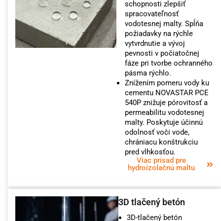
schopnosti zlepšiť
spracovateľnosť
vodotesnej malty. Spĺňa
požiadavky na rýchle
vytvrdnutie a vývoj
pevnosti v počiatočnej
fáze pri tvorbe ochranného
pásma rýchlo.
Znížením pomeru vody ku
cementu NOVASTAR PCE
540P znižuje pórovitosť a
permeabilitu vodotesnej
malty. Poskytuje účinnú
odolnosť voči vode,
chrániacu konštrukciu
pred vlhkosťou.
Viac prísad pre
hydroizolačnú maltu
3D tlačený betón
3D-tlačený betón