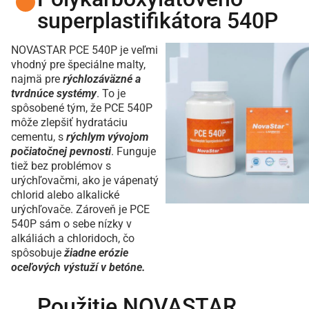
superplastifikátora 540P
NOVASTAR PCE 540P je veľmi
vhodný pre špeciálne malty,
najmä pre
rýchlozáväzné a
tvrdnúce systémy
. To je
spôsobené tým, že PCE 540P
môže zlepšiť hydratáciu
cementu, s
rýchlym vývojom
počiatočnej pevnosti
. Funguje
tiež bez problémov s
urýchľovačmi, ako je vápenatý
chlorid alebo alkalické
urýchľovače. Zároveň je PCE
540P sám o sebe nízky v
alkáliách a chloridoch, čo
spôsobuje
žiadne erózie
oceľových výstuží v betóne.
Použitie NOVASTAR