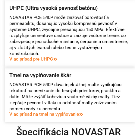
UHPC (Ultra vysoká pevnosť betónu)
NOVASTAR PCE 540P môže znižovať pórovitosť a
permeabilitu, dosahujúc vysokú kompresnú pevnosť v
systéme UHPC, zvyčajne presahujúcu 150 MPa. Efektívne
rozptyľuje cementové častice a znižuje vnútorné trenie, čo
zabezpečuje jednoduché miešanie, čerpanie a umiestnenie,
aj v zložitých tvaroch alebo tesne vystužených
konštrukciách.
Viac prísad pre UHPC
Tmel na vyplňovanie škár
NOVASTAR PCE 540P dáva injektážnej malte vynikajúcu
tekutosť na prenikanie do tesných priestorov, prasklín a
dutín. Môže zvýšiť koheziu a vnútorné väzby malty. Tiež
zlepšuje pevnosť v tlaku a odolnosť malty znižovaním
pomeru vody ku cementu.
Viac prísad na tmel na vyplňovanie
Špecifikácia NOVASTAR