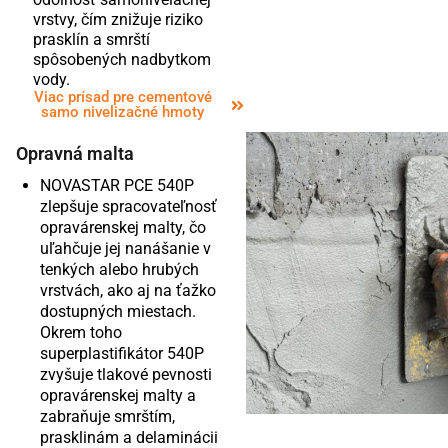
vrstvy, čím znižuje riziko
prasklín a smrští
spôsobených nadbytkom
vody.
Viac prísad pre cementové
samo nivelizačné hmoty
Opravná malta
NOVASTAR PCE 540P
zlepšuje spracovateľnosť
opravárenskej malty, čo
uľahčuje jej nanášanie v
tenkých alebo hrubých
vrstvách, ako aj na ťažko
dostupných miestach.
Okrem toho
superplastifikátor 540P
zvyšuje tlakové pevnosti
opravárenskej malty a
zabraňuje smrštím,
prasklinám a delaminácii