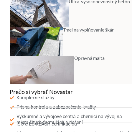
Ultra-vysokopevnostný betón
Tmel na vyplňovanie škár
Opravná malta
Prečo si vybrať Novastar
Komplexné služby
Prísna kontrola a zabezpečenie kvality
Výskumné a vývojové centrá a chemici na vývoj na
mieru šitých formulácií a riešení
ISO a EU REACH certifikáciou