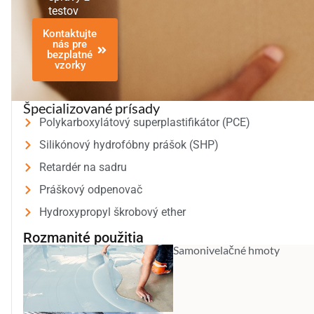
testov
Kontaktujte
nás pre
bezplatné
vzorky
Špecializované prísady
Polykarboxylátový superplastifikátor (PCE)
Silikónový hydrofóbny prášok (SHP)
Retardér na sadru
Práškový odpenovač
Hydroxypropyl škrobový ether
Rozmanité použitia
Samonivelačné hmoty