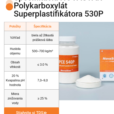
Polykarboxylát
Superplastifikátora 530P
Položky
Špecifikácia
biela až žltkastá
Vzhľad
prášková látka
Hustota
500–700 kg/m³
objemu
Obsah
≤ 3.0 %
vlhkosti
20 %
Kvapalina pH
7,0–9,0
hodnota
Miera
znižovania
≥ 25 %
vody
Stiahnite si TDS