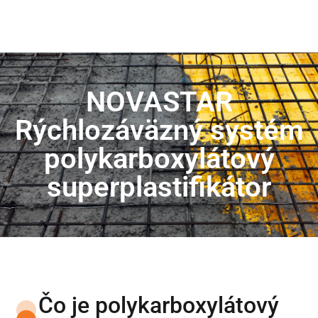
NOVASTAR
Rýchlozáväzný systém
polykarboxylátový
superplastifikátor
Čo je polykarboxylátový