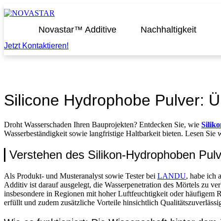
Zum
Inhalt
springen
Novastar™ Additive
Nachhaltigkeit
Jetzt Kontaktieren!
Silicone Hydrophobe Pulver: Ü
Droht Wasserschaden Ihren Bauprojekten? Entdecken Sie, wie
Silik
Wasserbeständigkeit sowie langfristige Haltbarkeit bieten. Lesen Sie 
Verstehen des Silikon-Hydrophoben Pul
Als Produkt- und Musteranalyst sowie Tester bei
LANDU
, habe ich
Additiv ist darauf ausgelegt, die Wasserpenetration des Mörtels zu ve
insbesondere in Regionen mit hoher Luftfeuchtigkeit oder häufigem Re
erfüllt und zudem zusätzliche Vorteile hinsichtlich Qualitätszuverlässi