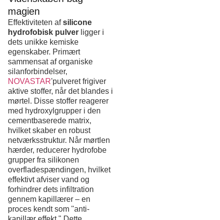
magien
Effektiviteten af
silicone
hydrofobisk pulver
ligger i
dets unikke kemiske
egenskaber. Primært
sammensat af organiske
silanforbindelser,
NOVASTAR
'pulveret frigiver
aktive stoffer, når det blandes i
mørtel. Disse stoffer reagerer
med hydroxylgrupper i den
cementbaserede matrix,
hvilket skaber en robust
netværksstruktur. Når mørtlen
hærder, reducerer hydrofobe
grupper fra silikonen
overfladespændingen, hvilket
effektivt afviser vand og
forhindrer dets infiltration
gennem kapillærer – en
proces kendt som "anti-
kapillær effekt." Dette