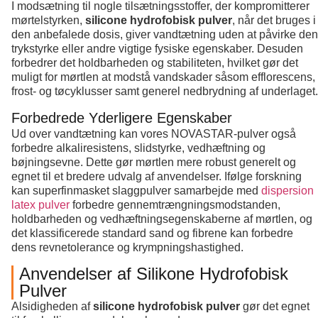
I modsætning til nogle tilsætningsstoffer, der kompromitterer
mørtelstyrken,
silicone hydrofobisk pulver
, når det bruges i
den anbefalede dosis, giver vandtætning uden at påvirke den
trykstyrke eller andre vigtige fysiske egenskaber. Desuden
forbedrer det holdbarheden og stabiliteten, hvilket gør det
muligt for mørtlen at modstå vandskader såsom efflorescens,
frost- og tøcyklusser samt generel nedbrydning af underlaget.
Forbedrede Yderligere Egenskaber
Ud over vandtætning kan vores NOVASTAR-pulver også
forbedre alkaliresistens, slidstyrke, vedhæftning og
bøjningsevne. Dette gør mørtlen mere robust generelt og
egnet til et bredere udvalg af anvendelser. Ifølge forskning
kan superfinmasket slaggpulver samarbejde med
dispersion
latex pulver
forbedre gennemtrængningsmodstanden,
holdbarheden og vedhæftningsegenskaberne af mørtlen, og
det klassificerede standard sand og fibrene kan forbedre
dens revnetolerance og krympningshastighed.
Anvendelser af Silikone Hydrofobisk
Pulver
Alsidigheden af
silicone hydrofobisk pulver
gør det egnet