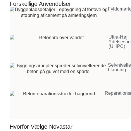
Forskellige Anvendelser
Fyldemørte
Ultra-Høj
Ydelsesbe
(UHPC)
Selvnivell
blanding
Reparations
Hvorfor Vælge Novastar