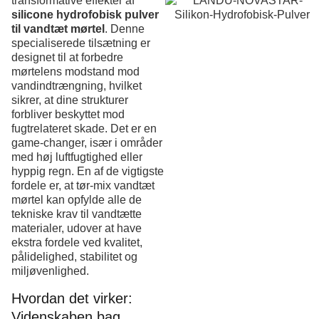
transformative effekter af
silicone hydrofobisk pulver
til vandtæt mørtel
. Denne
specialiserede tilsætning er
designet til at forbedre
mørtelens modstand mod
vandindtrængning, hvilket
sikrer, at dine strukturer
forbliver beskyttet mod
fugtrelateret skade. Det er en
game-changer, især i områder
med høj luftfugtighed eller
hyppig regn. En af de vigtigste
fordele er, at tør-mix vandtæt
mørtel kan opfylde alle de
tekniske krav til vandtætte
materialer, udover at have
ekstra fordele ved kvalitet,
pålidelighed, stabilitet og
miljøvenlighed.
Hvordan det virker:
Videnskaben bag