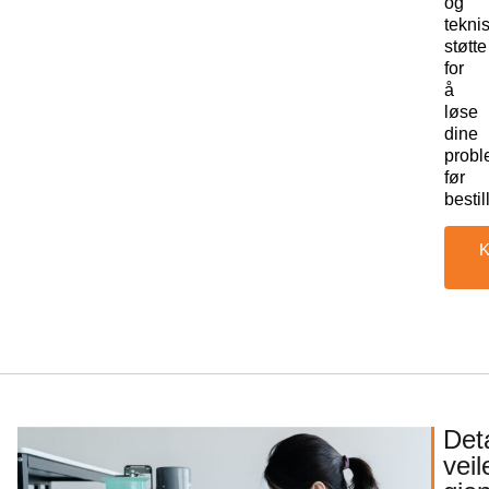
og
tekni
støtte
for
å
løse
dine
probl
før
bestil
K
Deta
vei