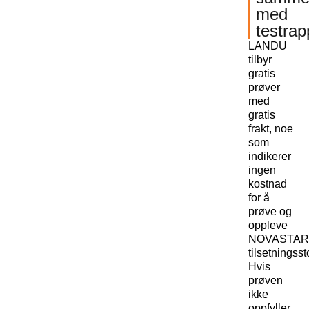
med
testrap
LANDU
tilbyr
gratis
prøver
med
gratis
frakt, noe
som
indikerer
ingen
kostnad
for å
prøve og
oppleve
NOVASTAR
tilsetningssto
Hvis
prøven
ikke
oppfyller