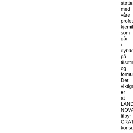
støtt
med
våre
profe
kjemi
som
går
i
dybd
på
tilse
og
formu
Det
viktig
er
at
LAN
NOV
tilbyr
GRAT
konsu