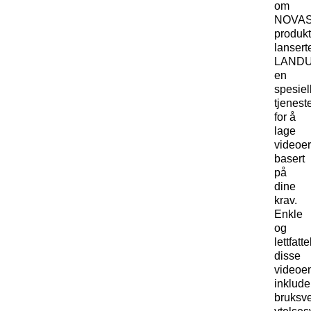
om
NOVAS
produk
lansert
LAND
en
spesiel
tjenest
for å
lage
videoe
basert
på
dine
krav.
Enkle
og
lettfatte
disse
videoe
inklude
bruksve