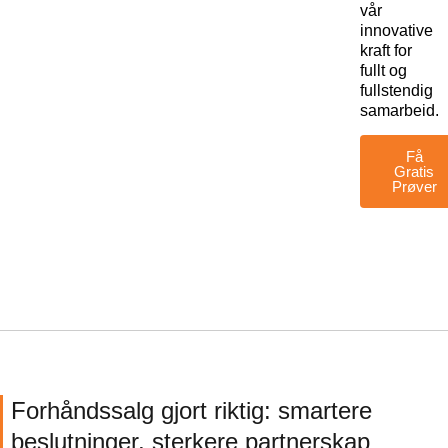
vår
innovative
kraft for
fullt og
fullstendig
samarbeid.
Få
Gratis
Prøver
Forhåndssalg gjort riktig: smartere
beslutninger, sterkere partnerskap