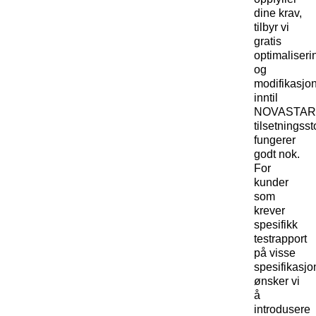
dine krav,
tilbyr vi
gratis
optimaliseri
og
modifikasjo
inntil
NOVASTAR
tilsetningsst
fungerer
godt nok.
For
kunder
som
krever
spesifikk
testrapport
på visse
spesifikasjo
ønsker vi
å
introdusere