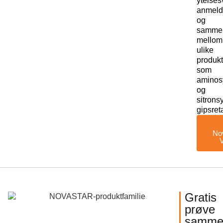
ytelses
anmeld
og
sammen
mellom
ulike
produkt
som
aminos
og
sitrons
gipsret
No
Gratis
prøve
samme