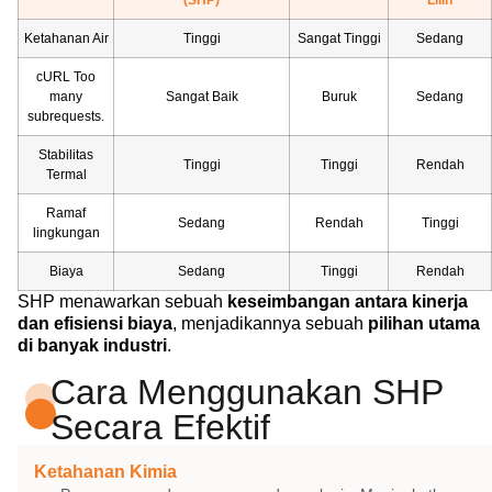
Ketahanan Air
Tinggi
Sangat Tinggi
Sedang
cURL Too
many
Sangat Baik
Buruk
Sedang
subrequests.
Stabilitas
Tinggi
Tinggi
Rendah
Termal
Ramaf
Sedang
Rendah
Tinggi
lingkungan
Biaya
Sedang
Tinggi
Rendah
SHP menawarkan sebuah
keseimbangan antara kinerja
dan efisiensi biaya
, menjadikannya sebuah
pilihan utama
di banyak industri
.
Cara Menggunakan SHP
Secara Efektif
Ketahanan Kimia