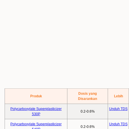
Dosis yang
Produk
Lebih
Disarankan
Polycarboxylate Superplasticizer
Unduh TDS
0.2-0.6%
530P
Polycarboxylate Superplasticizer
Unduh TDS
0.2-0.6%