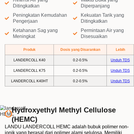
Ditingkatkan
Diperpanjang
Peningkatan Kemudahan
Kekuatan Tarik yang
Pengerjaan
Ditingkatkan
Ketahanan Sag yang
Permintaan Air yang
Meningkat
Disesuaikan
Produk
Dosis yang Disarankan
Lebih
LANDERCOLL K40
0.2-0.5%
Unduh TDS
LANDERCOLL K75
0.2-0.5%
Unduh TDS
LANDERCOLL K40HT
0.2-0.5%
Unduh TDS
Hydroxyethyl Methyl Cellulose
(HEMC)
LANDU LANDERCOLL HEMC adalah bubuk polimer non-
ionik yang berasal dari polimer alami selulosa. Memiliki