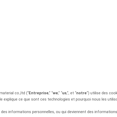
terial co.,ltd (“
Entreprise
,” “
we
,” “
us
,”, et “
notre
“) utilise des co
Elle explique ce que sont ces technologies et pourquoi nous les utiliso
r des informations personnelles, ou qui deviennent des information