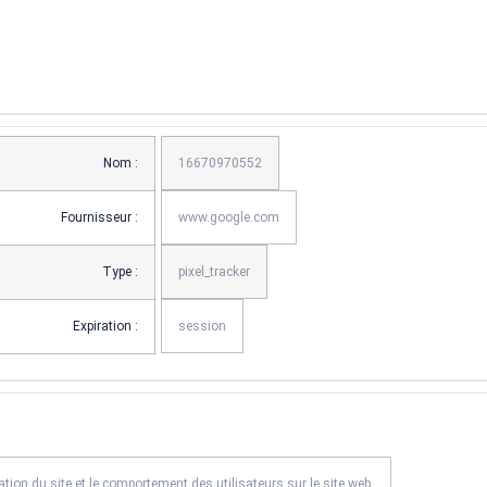
Nom :
16670970552
Fournisseur :
www.google.com
Type :
pixel_tracker
Expiration :
session
ation du site et le comportement des utilisateurs sur le site web.