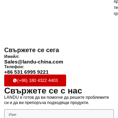
п
т
гр
Свържете се сега
Имейл:
Sales@landu-china.com
Телефон:
+86 531 6995 9221
(+86) 180 4322 4403
Свържете се с нас
LANDU е готов да ви помогне да решите проблемите
си и да ви препоръча подходящи продукти.