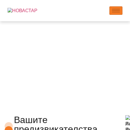
Инновационен център
Вашите
предизвикателства,