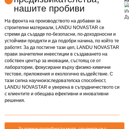
нашите пробиви
На фронта на производството на добавки за
строителни материали, LANDU NOVASTAR се
стреми да създаде по-безопасни, по-доходоносни и
устойчиви продукти и да подобри начина, по който те
работят. За да постигне тази цел, LANDU NOVASTAR
прави значителни инвестиции в създаването на
собствен център за иновации, състоящ се от
лаборатории, фокусирани върху физико-химични
тестове, приложения и екологично въздействие. С
тази силна научноизследователска способност,
LANDU NOVASTAR е уверена в сътрудничеството си
с клиентите и обещава ефективни и иновативни
решения.
За повече подробности моля, свържете се с