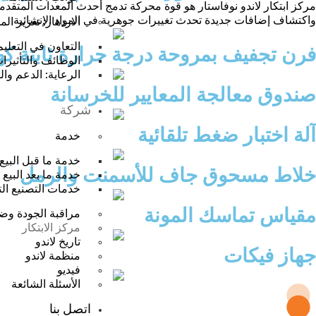
مركز ابتكار لاندو نوفاستار هو قوة محركة تدمج أحدث المعدات المتقدمة،
واكتشاف إضافات جديدة تحدث تغييرات جوهرية في المواد الإنشائية.
الازدهار: تعزيز ال
التعاون في التعلي
فرن تجفيف بمروحة درجة حرارة ثابتة كه
الوظائف والتأثيرات
الرعاية: الدعم وا
صندوق معالجة المعايير للخرسانة
شركة
آلة اختبار ضغط تلقائية
خدمة
خدمة ما قبل البيع
خلاط مسحوق جاف للأسمنت والرمل
خدمة ما بعد البيع
خدمات التصنيع ال
مقياس تماسك المونة
مراقبة الجودة وضم
مركز الابتكار
تاريخ لاندو
جهاز فيكات
منظمة لاندو
فيديو
الأسئلة الشائعة
اتصل بنا