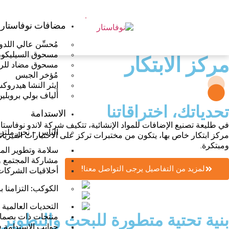
مضافات نوفاستار
مُحسِّن عالي اللدون
مسحوق السيليكون ال
مركز الابتكار
مسحوق مضاد للر
مُؤخر الجبس
إيثر النشا هيدروكسي 
ألياف بولي بروبلين (P
تحدياتك، اختراقاتنا
الاستدامة
في طليعة تصنيع الإضافات للمواد الإنشائية، تتكيف شركة لاندو نوفاستا
الناس – نحن ملتزم
مركز ابتكار خاص بها، يتكون من مختبرات تركز على الاختبارات الفيزيائية
ومبتكرة.
سلامة وتطوير الم
مشاركة المجتمع و
لمزيد من التفاصيل يرجى التواصل معنا!
أخلاقيات الشركات
الكوكب: التزامنا 
التحديات العالمية
بنية تحتية متطورة للبحث والتطوير 
منتجات ذات بصمات
جوانب الاستدامة ف