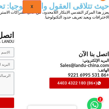
حيث تتلاقى العقول والتكنولوجيا: تح
X
يعزز هذا المركز التقدمي الابتكار اللامحدود، من خلال الشراكات الاسترات
الاختراقات ويعيد تعريف حدود التكنولوجيا.
اتصل 
LANDU مستعد لمساعدتك في حل مشاكلك وتقديم المنتجات المناسبة لك.
اتصل بنا الآن
البريد الإلكتروني:
Sales@landu-china.com
الهاتف:
+86 531 6995 9221
(+86) 180 4322 4403
2