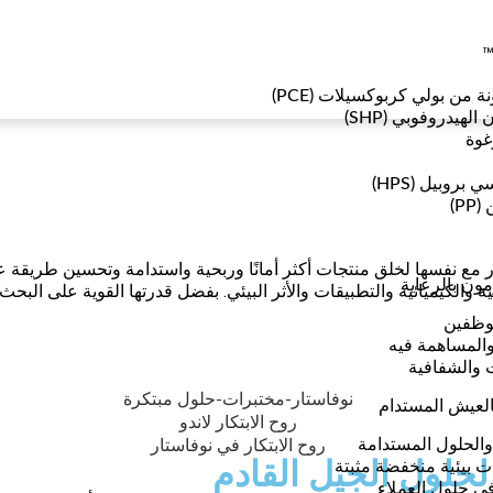
™
ة من بولي كربوكسيلات (PCE)
هيدروفوبي (SHP)
غوة
بروبيل (HPS)
P)
ر مع نفسها لخلق منتجات أكثر أمانًا وربحية واستدامة وتحسين طريقة عم
ون بالرعاية
 والكيميائية والتطبيقات والأثر البيئي. بفضل قدرتها القوية على البحث 
وظفين
المساهمة فيه
 والشفافية
بالعيش المستدام
 والحلول المستدامة
لحلول الجيل القادم
 بيئية منخفضة مثبتة
ي حلول العملاء