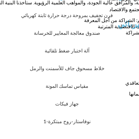
 والمرافق عالية الجودة، والمواهب العلمية الرؤيوية. ستأخذنا البنية ا
مجتمع والاقتصاد
م: الشراكة من أجل المعرفة
ربائي
 الاقتصادية المترتبة
لشراكة
تعاقدي
انها