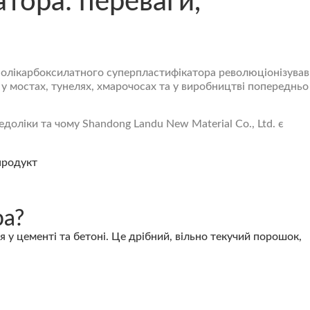
тора: переваги,
олікарбоксилатного суперпластифікатора
революціонізував
 у мостах, тунелях, хмарочосах та у виробництві попередньо
доліки та чому Shandong Landu New Material Co., Ltd. є
ра?
 цементі та бетоні. Це дрібний, вільно текучий порошок,