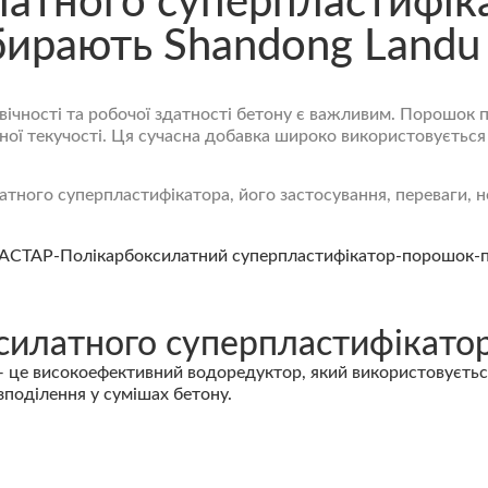
атного суперпластифіка
бирають Shandong Landu
вічності та робочої здатності бетону є важливим.
Порошок п
ної текучості. Ця сучасна добавка широко використовується
тного суперпластифікатора, його застосування, переваги, не
силатного суперпластифікато
це високоефективний водоредуктор, який використовується у
зподілення у сумішах бетону.