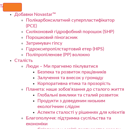
Добавки Novastar™
Полікарбоксилатний суперпластифікатор
(PCE)
Силіконовий гідрофобний порошок (SHP)
Порошковий піногасник
Затримувач гіпсу
Гідроксипропілстартовий етер (HPS)
Поліпропіленове (PP) волокно
Сталість
Люди – Ми прагнемо піклуватися
Безпека та розвиток працівників
Залучення та внесок у громаду
Корпоративна етика та прозорість
Планета: наше зобов'язання до сталого життя
Глобальні виклики та сталий розвиток
Продукти з доведеним низьким
екологічним слідом
Аспекти сталості у рішеннях для клієнтів
Благополуччя: підтримка суспільства та
економіки