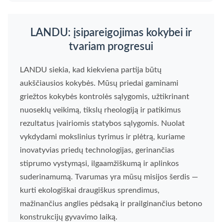
LANDU: įsipareigojimas kokybei ir
tvariam progresui
LANDU siekia, kad kiekviena partija būtų
aukščiausios kokybės. Mūsų priedai gaminami
griežtos kokybės kontrolės sąlygomis, užtikrinant
nuoseklų veikimą, tikslų rheologiją ir patikimus
rezultatus įvairiomis statybos sąlygomis. Nuolat
vykdydami mokslinius tyrimus ir plėtrą, kuriame
inovatyvias priedų technologijas, gerinančias
stiprumo vystymąsi, ilgaamžiškumą ir aplinkos
suderinamumą. Tvarumas yra mūsų misijos šerdis —
kurti ekologiškai draugiškus sprendimus,
mažinančius anglies pėdsaką ir prailginančius betono
konstrukcijų gyvavimo laiką.