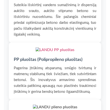
Suteikia išskirtinį vandens sumažinimą ir dispersiją
aukšto srauto, aukšto stiprumo betono su
išskirtiniu nuoseklumu. Šie pažangūs cheminiai
priedai optimizuoja betono darbo elastingumą, tuo
pačiu išlaikydami aukštą konstrukcinį vientisumą ir
ilgalaikį veikimą.
PP pluoštas (Polipropileno pluoštas)
Pagerina įtrūkimų atsparumą, smūgio tvirtumą ir
matmenų stabilumą tiek šviežiam, tiek sutvirtintam
betonui. Šis inovatyvus armavimo sprendimas
suteikia patikimą apsaugą nuo plastinės traukimosi
įtrūkimų ir gerina bendrą betono ilgaamžiškumą.