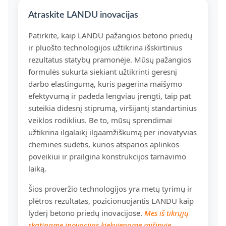
Atraskite LANDU inovacijas
Patirkite, kaip LANDU pažangios betono priedų
ir pluošto technologijos užtikrina išskirtinius
rezultatus statybų pramonėje. Mūsų pažangios
formulės sukurta siekiant užtikrinti geresnį
darbo elastingumą, kuris pagerina maišymo
efektyvumą ir padeda lengviau įrengti, taip pat
suteikia didesnį stiprumą, viršijantį standartinius
veiklos rodiklius. Be to, mūsų sprendimai
užtikrina ilgalaikį ilgaamžiškumą per inovatyvias
chemines sudėtis, kurios atsparios aplinkos
poveikiui ir prailgina konstrukcijos tarnavimo
laiką.
Šios proveržio technologijos yra metų tyrimų ir
plėtros rezultatas, pozicionuojantis LANDU kaip
lyderį betono priedų inovacijose.
Mes iš tikrųjų
skatiname inovacijas kiekviename mišinyje,