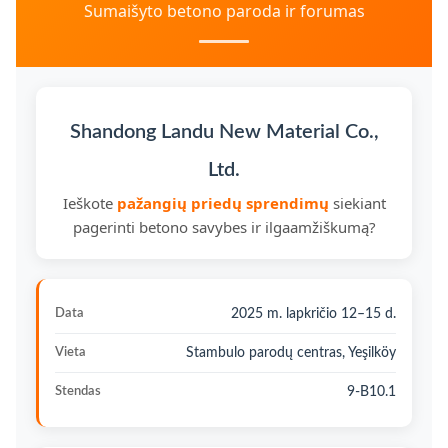
Sumaišyto betono paroda ir forumas
Shandong Landu New Material Co.,
Ltd.
Ieškote
pažangių priedų sprendimų
siekiant
pagerinti betono savybes ir ilgaamžiškumą?
Data
2025 m. lapkričio 12–15 d.
Vieta
Stambulo parodų centras, Yeşilköy
Stendas
9-B10.1