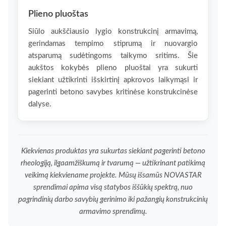
Plieno pluoštas
Siūlo aukščiausio lygio konstrukcinį armavimą,
gerindamas tempimo stiprumą ir nuovargio
atsparumą sudėtingoms taikymo sritims. Šie
aukštos kokybės plieno pluoštai yra sukurti
siekiant užtikrinti išskirtinį apkrovos laikymąsi ir
pagerinti betono savybes kritinėse konstrukcinėse
dalyse.
Kiekvienas produktas yra sukurtas siekiant pagerinti betono
rheologiją, ilgaamžiškumą ir tvarumą — užtikrinant patikimą
veikimą kiekviename projekte. Mūsų išsamūs NOVASTAR
sprendimai apima visą statybos iššūkių spektrą, nuo
pagrindinių darbo savybių gerinimo iki pažangių konstrukcinių
armavimo sprendimų.