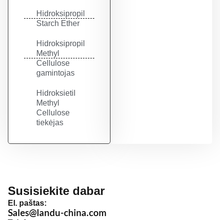
Hidroksipropil
Starch Ether
Hidroksipropil
Methyl
Cellulose
gamintojas
Hidroksietil
Methyl
Cellulose
tiekėjas
Susisiekite dabar
El. paštas:
Sales@landu-china.com