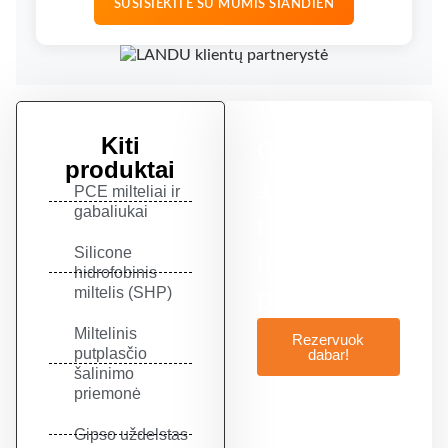
SUSISIEKITE SU MUMIS ŠIANDIEN
Kiti
Gaukite
produktai
10%
PCE milteliai ir
gabaliukai
nuolaidą
Silicone
mūsų
hidrofobinis
produktams
miltelis (SHP)
Miltelinis
Rezervuok
putplasčio
dabar!
šalinimo
priemonė
Gipso uždelstas