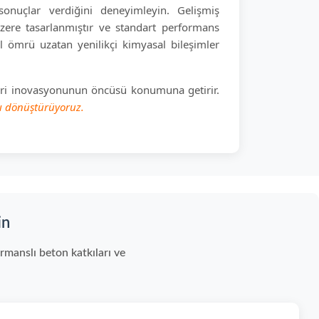
onuçlar verdiğini deneyimleyin. Gelişmiş
 üzere tasarlanmıştır ve standart performans
al ömrü uzatan yenilikçi kimyasal bileşimler
leri inovasyonunun öncüsü konumuna getirir.
nı dönüştürüyoruz.
in
manslı beton katkıları ve