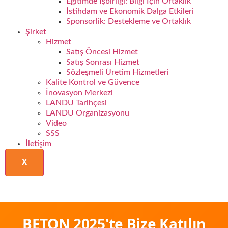
Eğitimde İşbirliği: Bilgi İçin Ortaklık
İstihdam ve Ekonomik Dalga Etkileri
Sponsorlik: Destekleme ve Ortaklık
Şirket
Hizmet
Satış Öncesi Hizmet
Satış Sonrası Hizmet
Sözleşmeli Üretim Hizmetleri
Kalite Kontrol ve Güvence
İnovasyon Merkezi
LANDU Tarihçesi
LANDU Organizasyonu
Video
SSS
İletişim
X
BETON 2025'te Bize Katılın