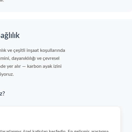
ır.
ğlılık
k ve çeşitli inşaat koşullarında
imini, dayanıklılığı ve çevresel
nde yer alır — karbon ayak izini
iyoruz.
z?
tasarlanmış özel katkıları keşfedin. En gelişmiş araştırma