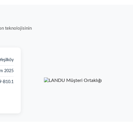
on teknolojisinin
Yeşilköy
ım 2025
9-B10.1