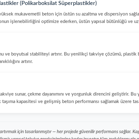
stikler (Polikarboksilat Süperplastikler)
 yüksek mukavemetli beton için üstün su azaltma ve dispersiyon sağlar,
onun işlenebilirliğini optimize ederken, üstün yapısal bütünlüğü ve uz
u ve boyutsal stabiliteyi artırır. Bu yenilikçi takviye çözümü, plasti
klılığını artırır.
akviye sunar, çekme dayanımını ve yorgunluk direncini geliştirir. Bu yük
 taşıma kapasitesi ve gelişmiş beton performansı sağlamak üzere tasa
ini artırmak için tasarlanmıştır — her projede güvenilir performans sağlar.