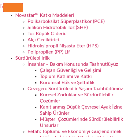
Novastar™ Katkı Maddeleri
Polikarboksilat Süperplastikör (PCE)
Silikon Hidrofobik Toz (SHP)
Toz Köpük Giderici
Alçı Geciktirici
Hidroksipropil Nişasta Eter (HPS)
Polipropilen (PP) Lif
Sürdürülebilirlik
İnsanlar – Bakım Konusunda Taahhütlüyüz
Çalışan Güvenliği ve Gelişimi
Toplum Katılımı ve Katkı
Kurumsal Etik ve Şeffaflık
Gezegen: Sürdürülebilir Yaşam Taahhüdümüz
Küresel Zorluklar ve Sürdürülebilir
Çözümler
Kanıtlanmış Düşük Çevresel Ayak İzine
Sahip Ürünler
Müşteri Çözümlerinde Sürdürülebilirlik
Unsurları
Refah: Toplumu ve Ekonomiyi Güçlendirmek