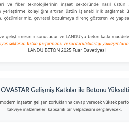
ve fiber teknolojilerinin inşaat sektöründe nasıl üstün s
e yerleştirme kolaylığını artıran üstün işlenebilirlik sağlamak
ıca, çözümlerimiz, çevresel bozulmaya direnç gösteren ve yapıs
ırma ve geliştirmesinin sonucudur ve LANDU'yu beton katkı madde
yor, sektörün beton performansı ve sürdürülebilirliği yaklaşımları
OVASTAR Gelişmiş Katkılar ile Betonu Yükselt
ern inşaatın gelişen zorluklarına cevap verecek yüksek perfor
takviye malzemeleri kapsamlı bir yelpazesini sergileyecek.