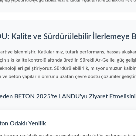
lişmiş yapısal takviye gereksinimlerine kadar inşaatın tüm zorluklarını ele al
: Kalite ve Sürdürülebilir İlerlemeye Ba
ye işlenmiştir. Katkılarımız, tutarlı performans, hassas akışkanlı
n sıkı kalite kontrolü altında üretilir. Sürekli Ar-Ge ile, güç geliş
eknolojileri geliştiriyoruz. Sürdürülebilirlik, misyonumuzun kalbi
n ve beton yapıların ömrünü uzatan çevre dostu çözümler geliştir
eden BETON 2025'te LANDU'yu Ziyaret Etmelisini
ton Odaklı Yenilik
r karışım, prefabrik ve altyapı uygulamalarında üstün performans için 