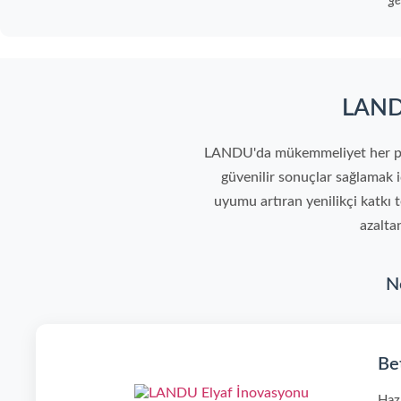
ge
LANDU
LANDU'da mükemmeliyet her parti
güvenilir sonuçlar sağlamak içi
uyumu artıran yenilikçi katkı t
azalta
N
Be
Hazı