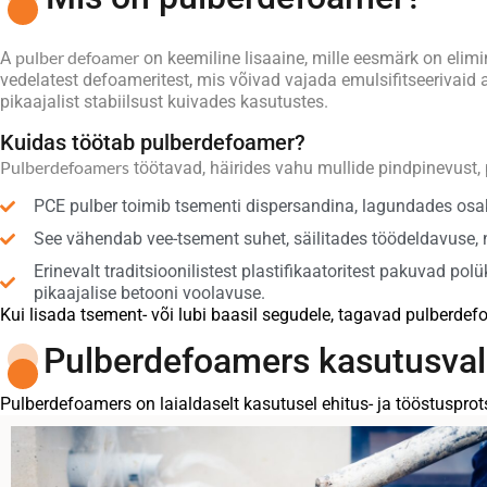
pulber defoamer
A
on keemiline lisaaine, mille eesmärk on elimi
vedelatest defoameritest, mis võivad vajada emulsifitseerivaid
pikaajalist stabiilsust kuivades kasutustes.
Kuidas töötab pulberdefoamer?
Pulberdefoamers
töötavad, häirides vahu mullide pindpinevust,
PCE pulber toimib tsementi dispersandina, lagundades osa
See vähendab vee-tsement suhet, säilitades töödeldavuse, 
Erinevalt traditsioonilistest plastifikaatoritest pakuvad p
pikaajalise betooni voolavuse.
Kui lisada tsement- või lubi baasil segudele, tagavad pulberd
Pulberdefoamers kasutusva
Pulberdefoamers on laialdaselt kasutusel ehitus- ja tööstusprot