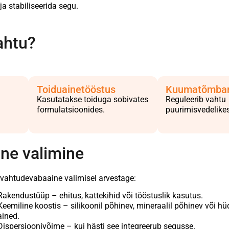
 stabiliseerida segu.
ahtu?
Toiduainetööstus
Kuumatõmba
Kasutatakse toiduga sobivates
Reguleerib vahtu
formulatsioonides.
puurimisvedelikes
ne valimine
vahtudevabaaine valimisel arvestage:
Rakendustüüp – ehitus, kattekihid või tööstuslik kasutus.
Keemiline koostis – silikoonil põhinev, mineraalil põhinev või h
ained.
Dispersioonivõime – kui hästi see integreerub segusse.