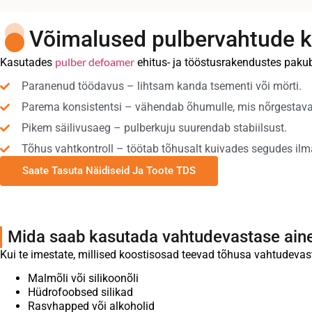
Võimalused pulbervahtude k
pulber defoamer
Kasutades
ehitus- ja tööstusrakendustes pakub
Paranenud töödavus – lihtsam kanda tsementi või mörti.
Parema konsistentsi – vähendab õhumulle, mis nõrgestavad
Pikem säilivusaeg – pulberkuju suurendab stabiilsust.
Tõhus vahtkontroll – töötab tõhusalt kuivades segudes ilma
Saate Tasuta Näidiseid Ja Toote TDS
Mida saab kasutada vahtudevastase ain
Kui te imestate, millised koostisosad teevad tõhusa vahtudevast
Malmõli või silikoonõli
Hüdrofoobsed silikad
Rasvhapped või alkoholid