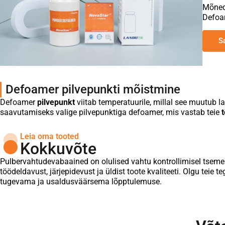
Mõned
Defoa
S
Defoamer pilvepunkti mõistmine
Defoamer
pilvepunkt
viitab temperatuurile, millal see muutub 
saavutamiseks valige pilvepunktiga defoamer, mis vastab teie
Leia oma tooted
Kokkuvõte
Pulbervahtudevabaained on olulised vahtu kontrollimisel tsement
töödeldavust, järjepidevust ja üldist toote kvaliteeti. Olgu teie
tugevama ja usaldusväärsema lõpptulemuse.