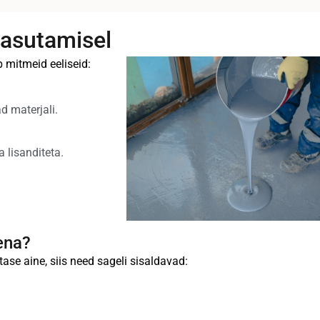
asutamisel
 mitmeid eeliseid:
 materjali.
 lisanditeta.
ena?
ase aine, siis need sageli sisaldavad: