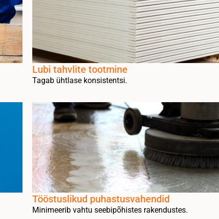
Lubi tahvlite tootmine
Tagab ühtlase konsistentsi.
Tööstuslikud puhastusvahendid
Minimeerib vahtu seebipõhistes rakendustes.