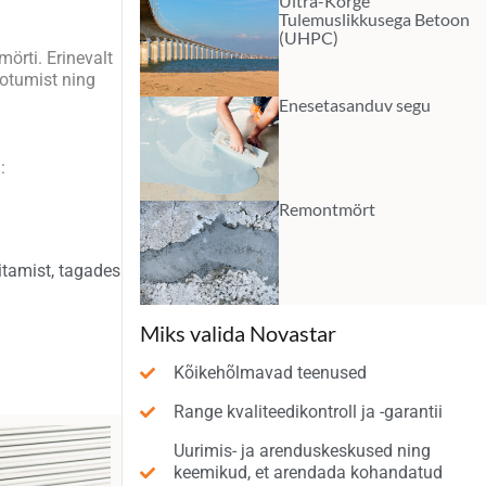
Ultra-Kõrge
Tulemuslikkusega Betoon
(UHPC)
örti. Erinevalt
aotumist ning
Enesetasanduv segu
:
Remontmört
itamist, tagades
Miks valida Novastar
Kõikehõlmavad teenused
Range kvaliteedikontroll ja -garantii
Uurimis- ja arenduskeskused ning
keemikud, et arendada kohandatud