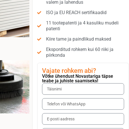
valem ja lahendus
ISO ja EU REACH sertifikaadid
11 tootepatenti ja 4 kasuliku mudeli
patenti
Kiire tarne ja paindlikud maksed
Eksporditud rohkem kui 60 riiki ja
piirkonda
Vajate rohkem abi?
Võtke ühendust Novastariga täpse
teabe ja juhiste saamiseks!