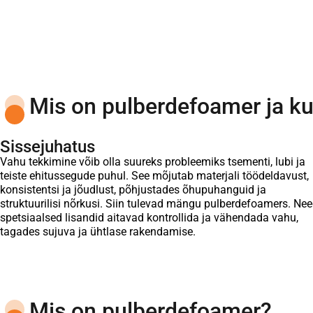
Mis on pulberdefoamer ja ku
Sissejuhatus
Vahu tekkimine võib olla suureks probleemiks tsementi, lubi ja
teiste ehitussegude puhul. See mõjutab materjali töödeldavust,
konsistentsi ja jõudlust, põhjustades õhupuhanguid ja
struktuurilisi nõrkusi. Siin tulevad mängu pulberdefoamers. Ne
spetsiaalsed lisandid aitavad kontrollida ja vähendada vahu,
tagades sujuva ja ühtlase rakendamise.
Mis on pulberdefoamer?