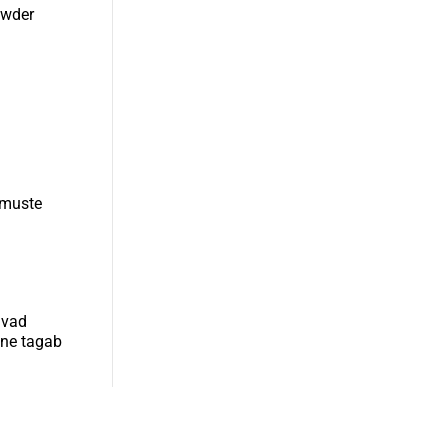
owder
emuste
avad
mine tagab