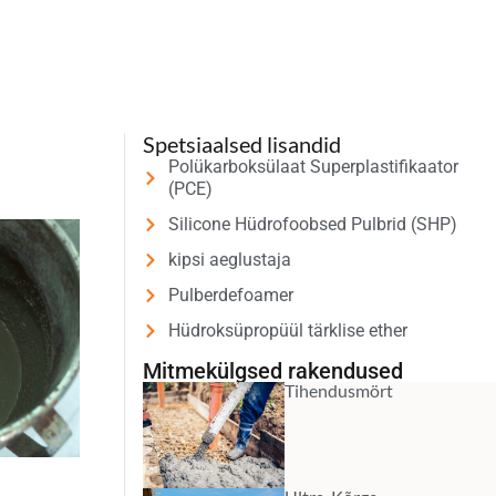
Spetsiaalsed lisandid
Polükarboksülaat Superplastifikaator
(PCE)
Silicone Hüdrofoobsed Pulbrid (SHP)
kipsi aeglustaja
Pulberdefoamer
Hüdroksüpropüül tärklise ether
Mitmekülgsed rakendused
Tihendusmört