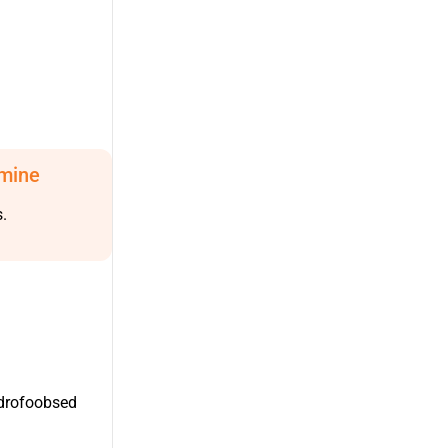
mine
.
üdrofoobsed