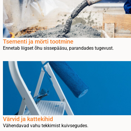
Tsementi ja mörti tootmine
Ennetab liigset õhu sissepääsu, parandades tugevust.
Värvid ja kattekihid
Vähendavad vahu tekkimist kuivsegudes.