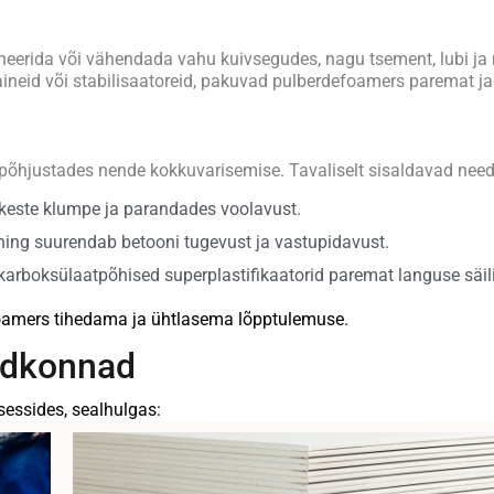
neerida või vähendada vahu kuivsegudes, nagu tsement, lubi ja m
 aineid või stabilisaatoreid, pakuvad pulberdefoamers paremat j
 põhjustades nende kokkuvarisemise. Tavaliselt sisaldavad need
keste klumpe ja parandades voolavust.
ning suurendab betooni tugevust ja vastupidavust.
olükarboksülaatpõhised superplastifikaatorid paremat languse säil
efoamers tihedama ja ühtlasema lõpptulemuse.
ldkonnad
sessides, sealhulgas: