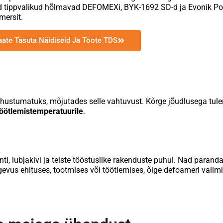
 tippvalikud hõlmavad DEFOMEXi, BYK-1692 SD-d ja Evonik P
mersit.
aate Tasuta Näidiseid Ja Toote TDS
lahustumatuks, mõjutades selle vahtuvust. Kõrge jõudlusega tul
töötlemistemperatuurile
.
i, lubjakivi ja teiste tööstuslike rakenduste puhul. Nad parand
 tegevus ehituses, tootmises või töötlemises, õige defoameri vali