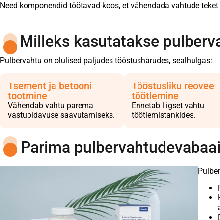
Need komponendid töötavad koos, et vähendada vahtude teket ja
Milleks kasutatakse pulberv
Pulbervahtu on olulised paljudes tööstusharudes, sealhulgas:
Tsement ja betooni
Tööstusliku reovee
tootmine
töötlemine
Vähendab vahtu parema
Ennetab liigset vahtu
vastupidavuse saavutamiseks.
töötlemistankides.
Parima pulbervahtudevabaai
Pulber