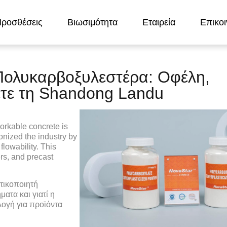
ροσθέσεις
Βιωσιμότητα
Εταιρεία
Επικοι
Πολυκαρβοξυλεστέρα: Οφέλη,
ετε τη Shandong Landu
orkable concrete is
onized the industry by
flowability. This
rs, and precast
στικοποιητή
ατα και γιατί η
λογή για προϊόντα