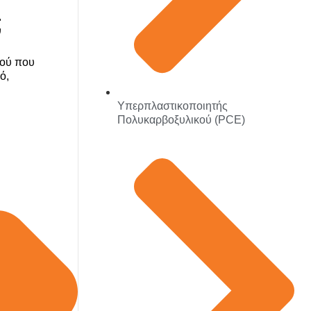
;
ρού που
ό,
Υπερπλαστικοποιητής
Πολυκαρβοξυλικού (PCE)